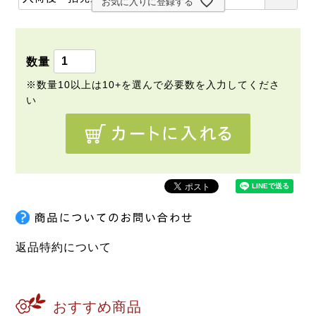
)
お気に入りに登録する
必
須
)
返品特約について
おすすめ商品