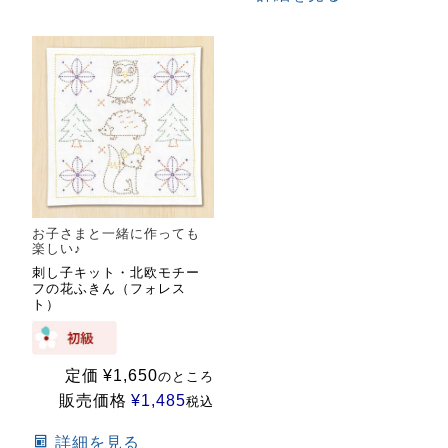
お子さまと一緒に作っても
楽しい♪
刺し子キット・北欧モチー
フの花ふきん（フォレス
ト）
定価
¥
1,650
のところ
販売価格
¥
1,485
税込
詳細を見る