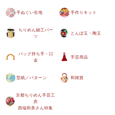
手ぬぐい生地
手作りキット
ちりめん細工パー
とんぼ玉・陶玉
ツ
バッグ持ち手・口
手芸用品
金
型紙／パターン
和雑貨
京都ちりめん手芸工
房
西端和美さん特集