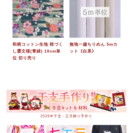
和柄コットン生地 桜づく
無地一越ちりめん 5mカ
し霞文様(青緑) 10cm単
ット《白系》
位 切り売り
2026年干支・正月飾り手作り