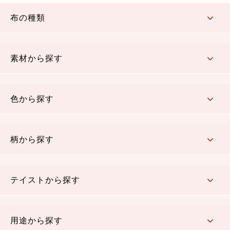
布の種類
コットン／もめん生地
ちりめん生地
織物 金襴・裂地
りんず・ジャガード織生地
ポリエステル生地
その他の生地
ちりめんカットロール
リボン
素材から探す
コットン／木綿素材（混紡含む）
ポリエステル素材（混紡含む）
レーヨン素材
シルク素材
麻／リネン（混紡含む）
本掲載生地
色から探す
赤・ピンク
黄色・オレンジ
茶・ベージュ
緑
青・紺
紫
白・アイボリー
黒・グレイ
金・銀
多色使い
リバーシブル
柄から探す
さくら柄
梅柄
和風花柄
洋テイスト花柄
植物柄
伝統柄・古典柄
飛鳥・奈良文様
かすり柄
動物柄
縞・ストライプ
水玉・ドット
チェック・格子
小紋柄
無地
テイストから探す
古典的
かわいい
華やか
モダン
レトロ
ベーシック
しぶい
男柄
おしゃれ
なごみ
洋テイスト
用途から探す