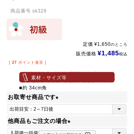
商品番号
sk328
定価
¥
1,650
のところ
¥
1,485
販売価格
税込
[
27
ポイント進呈 ]
素材・サイズ等
■約 34cm角
お取寄せ商品です
(
必
他商品もご注文の場合
須
(