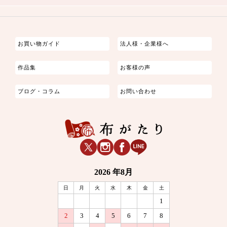
つまみ細工
ゆかた・じんべい
子供の着物
よさこい・舞台衣装
お祭り着
さむえ
エプロン・ホームウェア
ブラウス・シャツ・ワンピース
古ぶくさ
バッグ・ポーチ
インテリア
マスク
お買い物ガイド
法人様・企業様へ
作品集
お客様の声
ブログ・コラム
お問い合わせ