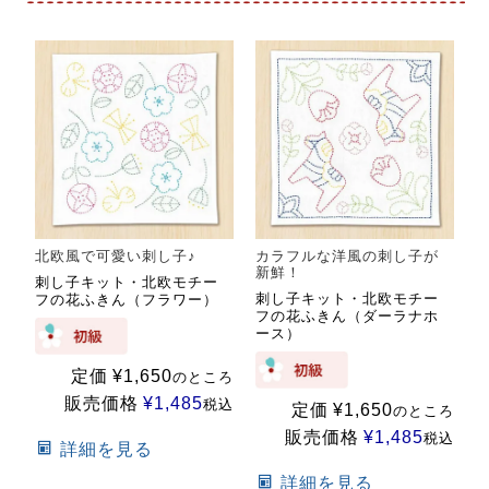
北欧風で可愛い刺し子♪
カラフルな洋風の刺し子が
新鮮！
刺し子キット・北欧モチー
刺し子キット・北欧モチー
フの花ふきん（フラワー）
フの花ふきん（ダーラナホ
ース）
定価
¥
1,650
のところ
販売価格
¥
1,485
税込
定価
¥
1,650
のところ
販売価格
¥
1,485
税込
詳細を見る
詳細を見る