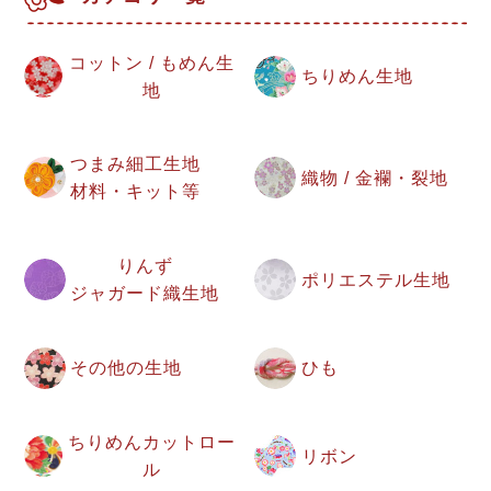
コットン / もめん生
ちりめん生地
地
つまみ細工生地
織物 / 金襴・裂地
材料・キット等
りんず
ポリエステル生地
ジャガード織生地
その他の生地
ひも
ちりめんカットロー
リボン
ル