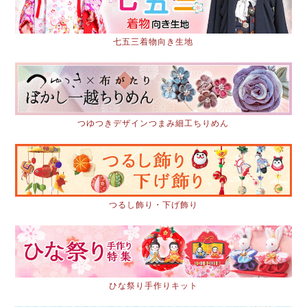
七五三着物向き生地
つゆつきデザインつまみ細工ちりめん
つるし飾り・下げ飾り
ひな祭り手作りキット