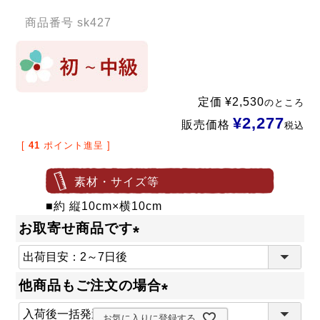
商品番号
sk427
定価
¥
2,530
のところ
¥
2,277
販売価格
税込
[
41
ポイント進呈 ]
素材・サイズ等
■約 縦10cm×横10cm
お取寄せ商品です
(
必
他商品もご注文の場合
須
(
)
お気に入りに登録する