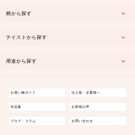
赤・ピンク
黄色・オレンジ
茶・ベージュ
緑
青・紺
紫
白・アイボリー
黒・グレイ
金・銀
多色使い
リバーシブル
柄から探す
さくら柄
梅柄
和風花柄
洋テイスト花柄
植物柄
伝統柄・古典柄
飛鳥・奈良文様
かすり柄
動物柄
縞・ストライプ
水玉・ドット
チェック・格子
小紋柄
無地
テイストから探す
古典的
かわいい
華やか
モダン
レトロ
ベーシック
しぶい
男柄
おしゃれ
なごみ
洋テイスト
用途から探す
つまみ細工
ゆかた・じんべい
子供の着物
よさこい・舞台衣装
お祭り着
さむえ
エプロン・ホームウェア
ブラウス・シャツ・ワンピース
古ぶくさ
バッグ・ポーチ
インテリア
マスク
お買い物ガイド
法人様・企業様へ
作品集
お客様の声
ブログ・コラム
お問い合わせ