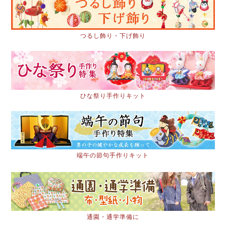
つるし飾り・下げ飾り
ひな祭り手作りキット
端午の節句手作りキット
通園・通学準備に