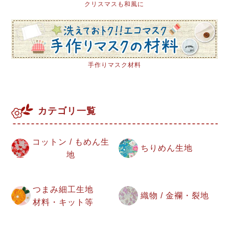
クリスマスも和風に
手作りマスク材料
カテゴリ一覧
コットン / もめん生
ちりめん生地
地
つまみ細工生地
織物 / 金襴・裂地
材料・キット等