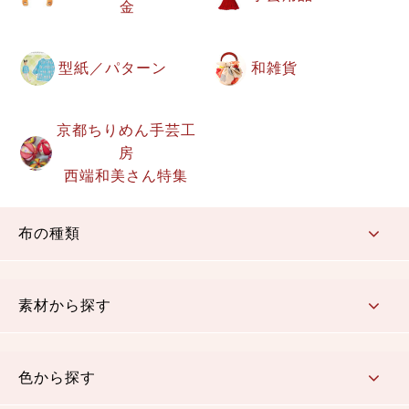
金
型紙／パターン
和雑貨
京都ちりめん手芸工
房
西端和美さん特集
布の種類
コットン／もめん生地
ちりめん生地
織物 金襴・裂地
りんず・ジャガード織生地
ポリエステル生地
その他の生地
ちりめんカットロール
リボン
素材から探す
コットン／木綿素材（混紡含む）
ポリエステル素材（混紡含む）
レーヨン素材
シルク素材
麻／リネン（混紡含む）
本掲載生地
色から探す