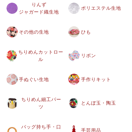
りんず
ポリエステル生地
ジャガード織生地
その他の生地
ひも
ちりめんカットロー
リボン
ル
手ぬぐい生地
手作りキット
ちりめん細工パー
とんぼ玉・陶玉
ツ
バッグ持ち手・口
手芸用品