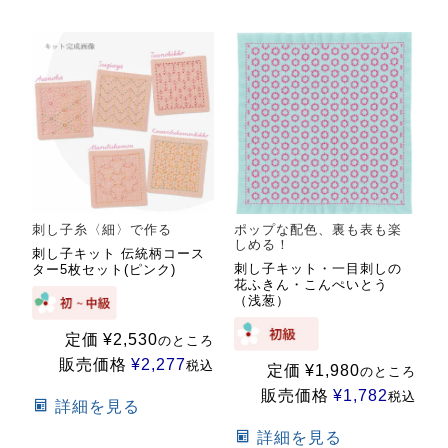
刺し子糸〈細〉で作る
ポップな配色、裏も表も楽
しめる！
刺し子キット 伝統柄コース
刺し子キット・一目刺しの
ター5枚セット(ピンク)
花ふきん・こんぺいとう
（浅葱）
定価
¥
2,530
のところ
販売価格
¥
2,277
税込
定価
¥
1,980
のところ
販売価格
¥
1,782
税込
詳細を見る
詳細を見る