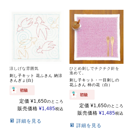
涼しげな雰囲気
ひとめ刺しでチクチク針を
進めて。
刺し子キット 花ふきん 納涼
刺し子キット・一目刺しの
きんぎょ(白)
花ふきん 柿の花（白）
定価
¥
1,650
のところ
定価
¥
1,650
のところ
販売価格
¥
1,485
税込
販売価格
¥
1,485
税込
詳細を見る
詳細を見る