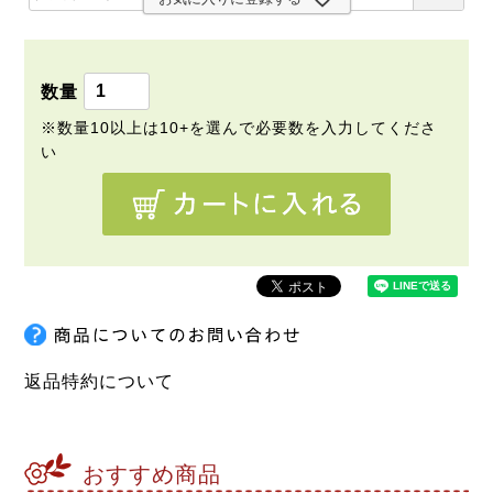
)
必
須
)
返品特約について
おすすめ商品