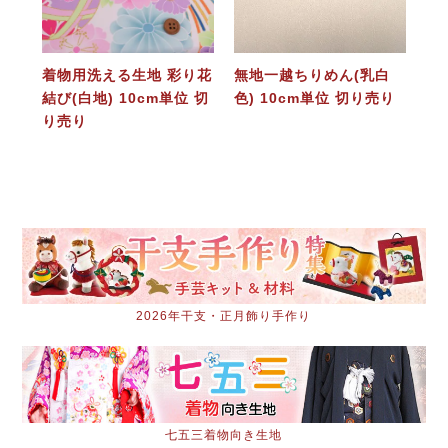
着物用洗える生地 彩り花
無地一越ちりめん(乳白
結び(白地) 10cm単位 切
色) 10cm単位 切り売り
り売り
2026年干支・正月飾り手作り
七五三着物向き生地