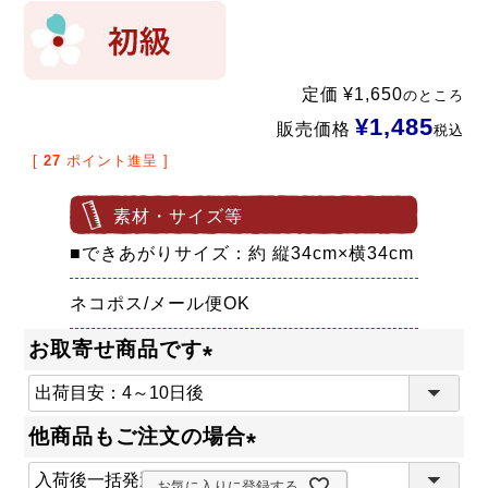
定価
¥
1,650
のところ
¥
1,485
販売価格
税込
[
27
ポイント進呈 ]
素材・サイズ等
■できあがりサイズ：約 縦34cm×横34cm
ネコポス/メール便OK
お取寄せ商品です
(
必
他商品もご注文の場合
須
(
お気に入りに登録する