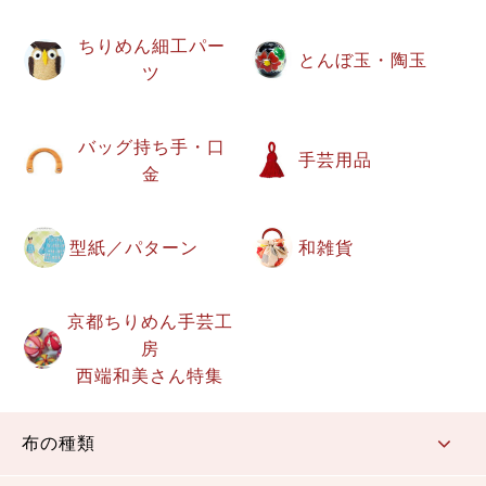
ちりめん細工パー
とんぼ玉・陶玉
ツ
バッグ持ち手・口
手芸用品
金
型紙／パターン
和雑貨
京都ちりめん手芸工
房
西端和美さん特集
布の種類