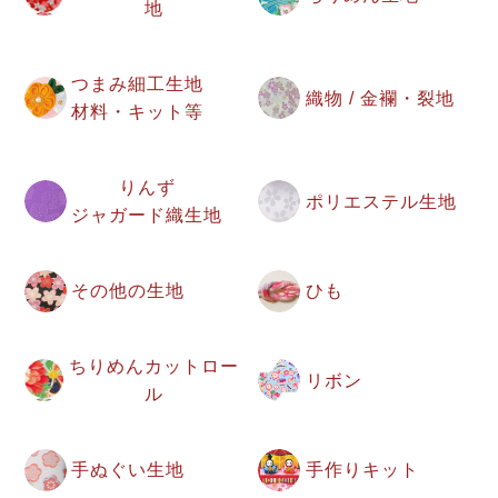
地
つまみ細工生地
織物 / 金襴・裂地
材料・キット等
りんず
ポリエステル生地
ジャガード織生地
その他の生地
ひも
ちりめんカットロー
リボン
ル
手ぬぐい生地
手作りキット