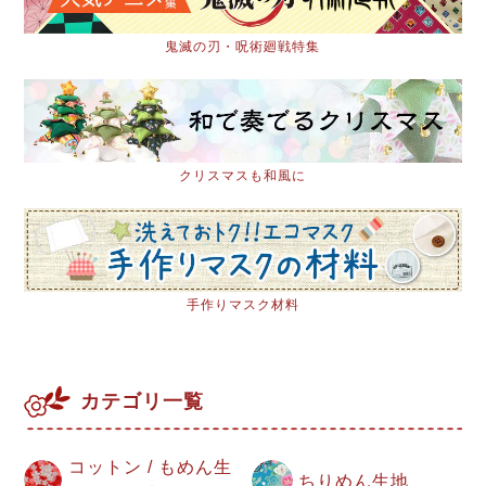
鬼滅の刃・呪術廻戦特集
クリスマスも和風に
手作りマスク材料
カテゴリ一覧
コットン / もめん生
ちりめん生地