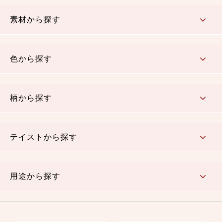
コットン／もめん生地
ちりめん生地
織物 金襴・裂地
りんず・ジャガード織生地
ポリエステル生地
その他の生地
ちりめんカットロール
リボン
素材から探す
コットン／木綿素材（混紡含む）
ポリエステル素材（混紡含む）
レーヨン素材
シルク素材
麻／リネン（混紡含む）
本掲載生地
色から探す
赤・ピンク
黄色・オレンジ
茶・ベージュ
緑
青・紺
紫
白・アイボリー
黒・グレイ
金・銀
多色使い
リバーシブル
柄から探す
さくら柄
梅柄
和風花柄
洋テイスト花柄
植物柄
伝統柄・古典柄
飛鳥・奈良文様
かすり柄
動物柄
縞・ストライプ
水玉・ドット
チェック・格子
小紋柄
無地
テイストから探す
古典的
かわいい
華やか
モダン
レトロ
ベーシック
しぶい
男柄
おしゃれ
なごみ
洋テイスト
用途から探す
つまみ細工
ゆかた・じんべい
子供の着物
よさこい・舞台衣装
お祭り着
さむえ
エプロン・ホームウェア
ブラウス・シャツ・ワンピース
古ぶくさ
バッグ・ポーチ
インテリア
マスク