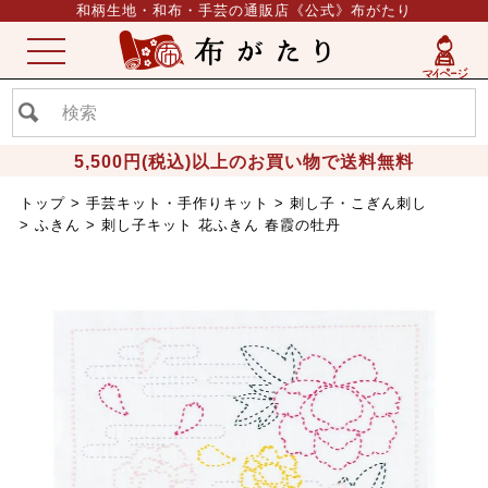
和柄生地・和布・手芸の通販店《公式》布がたり
ME
NU
5,500円(税込)以上のお買い物で送料無料
トップ
手芸キット・手作りキット
刺し子・こぎん刺し
ふきん
刺し子キット 花ふきん 春霞の牡丹