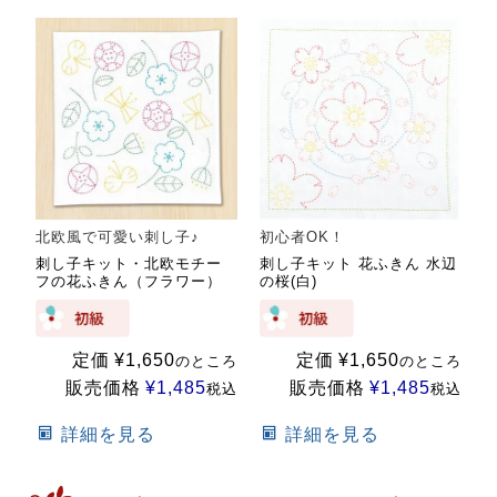
北欧風で可愛い刺し子♪
初心者OK！
刺し子キット・北欧モチー
刺し子キット 花ふきん 水辺
フの花ふきん（フラワー）
の桜(白)
定価
¥
1,650
定価
¥
1,650
のところ
のところ
販売価格
¥
1,485
販売価格
¥
1,485
税込
税込
詳細を見る
詳細を見る