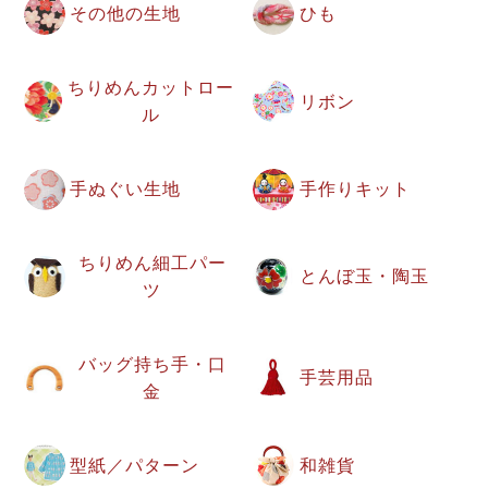
その他の生地
ひも
ちりめんカットロー
リボン
ル
手ぬぐい生地
手作りキット
ちりめん細工パー
とんぼ玉・陶玉
ツ
バッグ持ち手・口
手芸用品
金
型紙／パターン
和雑貨