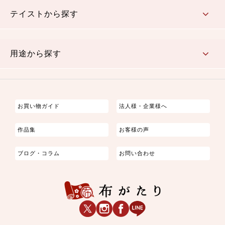
さくら柄
梅柄
和風花柄
洋テイスト花柄
植物柄
伝統柄・古典柄
飛鳥・奈良文様
かすり柄
動物柄
縞・ストライプ
水玉・ドット
チェック・格子
小紋柄
無地
テイストから探す
古典的
かわいい
華やか
モダン
レトロ
ベーシック
しぶい
男柄
おしゃれ
なごみ
洋テイスト
用途から探す
つまみ細工
ゆかた・じんべい
子供の着物
よさこい・舞台衣装
お祭り着
さむえ
エプロン・ホームウェア
ブラウス・シャツ・ワンピース
古ぶくさ
バッグ・ポーチ
インテリア
マスク
お買い物ガイド
法人様・企業様へ
作品集
お客様の声
ブログ・コラム
お問い合わせ