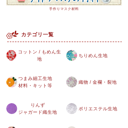
手作りマスク材料
カテゴリ一覧
コットン / もめん生
ちりめん生地
地
つまみ細工生地
織物 / 金襴・裂地
材料・キット等
りんず
ポリエステル生地
ジャガード織生地