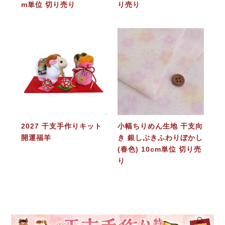
m単位 切り売り
り売り
2027 干支手作りキット
小幅ちりめん生地 干支向
開運福羊
き 銀しぶきふわりぼかし
(春色) 10cm単位 切り売
り