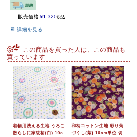
販売価格
¥
1,320
税込
詳細を見る
この商品を買った人は、この商品も
買っています
着物用洗える生地 うろこ
和柄コットン生地 彩り菊
散らしに家紋柄(白) 10c
づくし(紫) 10cm単位 切