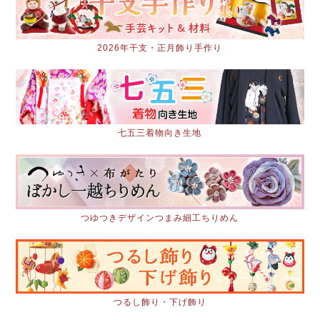
2026年干支・正月飾り手作り
七五三着物向き生地
つゆつきデザインつまみ細工ちりめん
つるし飾り・下げ飾り