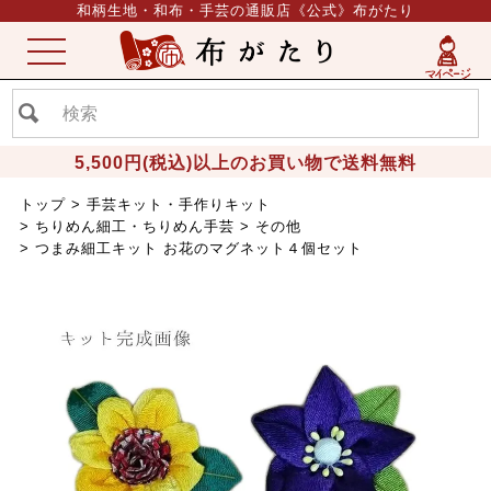
和柄生地・和布・手芸の通販店《公式》布がたり
ME
NU
5,500円(税込)以上のお買い物で送料無料
トップ
手芸キット・手作りキット
ちりめん細工・ちりめん手芸
その他
つまみ細工キット お花のマグネット４個セット