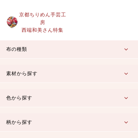
京都ちりめん手芸工
房
西端和美さん特集
布の種類
コットン／もめん生地
ちりめん生地
織物 金襴・裂地
りんず・ジャガード織生地
ポリエステル生地
その他の生地
ちりめんカットロール
リボン
素材から探す
コットン／木綿素材（混紡含む）
ポリエステル素材（混紡含む）
レーヨン素材
シルク素材
麻／リネン（混紡含む）
本掲載生地
色から探す
赤・ピンク
黄色・オレンジ
茶・ベージュ
緑
青・紺
紫
白・アイボリー
黒・グレイ
金・銀
多色使い
リバーシブル
柄から探す