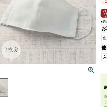
[
■約
お
他