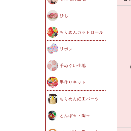
ひも
ちりめんカットロール
リボン
手ぬぐい生地
手作りキット
ちりめん細工パーツ
とんぼ玉・陶玉