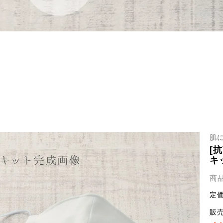
肌
[
キ
商
定
販