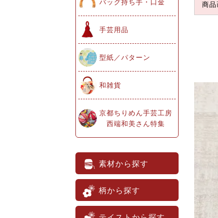
バッグ持ち手・口金
商品
手芸用品
型紙／パターン
和雑貨
京都ちりめん手芸工房
西端和美さん特集
素材から探す
柄から探す
テイストから探す