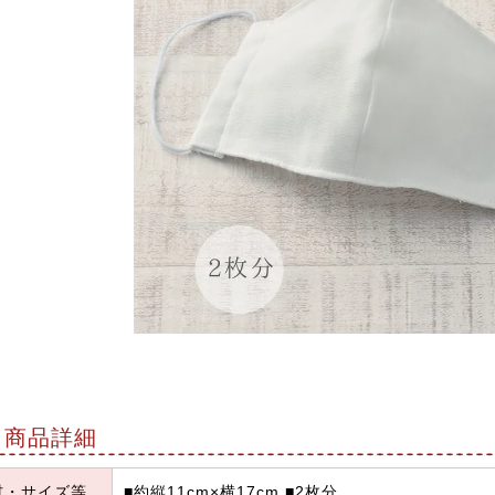
商品詳細
材・サイズ等
■約縦11cm×横17cm ■2枚分