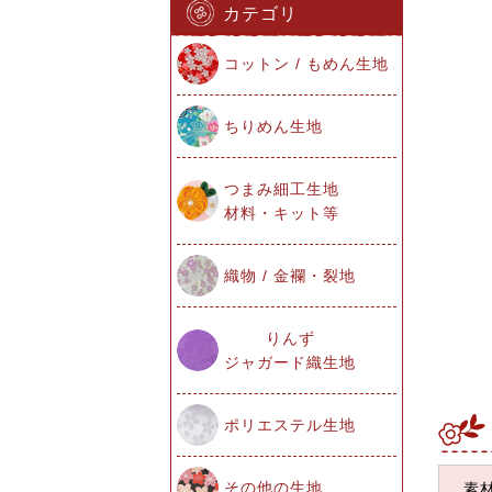
カテゴリ
コットン / もめん生地
ちりめん生地
つまみ細工生地
材料・キット等
織物 / 金襴・裂地
りんず
ジャガード織生地
ポリエステル生地
その他の生地
素