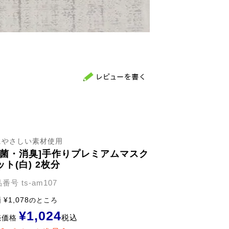
にやさしい素材使用
抗菌・消臭]手作りプレミアムマスク
ット(白) 2枚分
品番号
ts-am107
価
¥
1,078
のところ
¥
1,024
税込
売価格