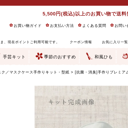
5,500円(税込)以上のお買い物で送
お買い物ガイド
お支払い方法
よくある質問
お問い
ま、現在ポイントご利用可能です。
クーポン情報
お気に入り一覧
手芸キット
季節のおすすめ
和風ひも
りめん細工・ちりめん手芸
し子・こぎん刺し
るし飾り・ひな祭り・端午の節句
物・干支
ェディング
ッグ・ポーチ・袋物
クセサリー・キーホルダー・根付類
絵・木目込み・手まり
ルトナージュ
引手芸
朱印帳
の他
和風花柄
モダン和風花柄
伝統柄
かすり柄
動物柄
縞・チェック・水玉など
その他の和風柄
洋風柄
グラデーション・ぼかし
無地・無地調
無地・手染めあづみ野木綿
ガーゼ生地
綿レース生地
つまみ細工向き
手ぬぐい
手芸用ちりめん
手芸用一越ちりめん
洗えるちりめん／ポリちりめん
正絹ちりめん／シルク
木綿ちりめん
オリジナル商品
西陣織 金襴・どんす類
西陣織 裂地・帯地
和柄りんず（綸子）生地・レーヨン
無地りんず（綸子）生地・レーヨン
ジャガード織
柄もの
無地・地模様
つまみ細工用カット済み生地
リネン／麻混生地
印伝調生地
たたみテープ／畳のへり
シルク生地
裏地
キュプラ・チュール
ゆかた・じんべい向き生地
つまみ細工生地・材料・キット等
七五三に～お子さまの着物向き生地
干支・正月手芸
つるしびな・つるし飾り
ひな祭り手作りキット
端午の節句手作りキット
鬼滅の刃・呪術廻戦特集
京都ちりめん手芸工房より・西端和美先生特集
コットン／木綿素材（混紡含む）
ポリエステル素材（混紡含む）
レーヨン素材
シルク素材
麻／リネン（混紡含む）
本掲載生地
赤・ピンク
黄色・オレンジ
茶・ベージュ
緑
青・紺
紫
白・アイボリー
黒・グレイ
金・銀
多色使い
リバーシブル
さくら柄
梅柄
和風花柄
洋テイスト花柄
植物柄
伝統柄・古典柄
飛鳥・奈良文様
かすり柄
動物柄
縞・ストライプ
水玉・ドット
チェック・格子
小紋柄
無地
古典的
かわいい
華やか
モダン
レトロ
ベーシック
しぶい
男柄
おしゃれ
なごみ
洋テイスト
つまみ細工
ゆかた・じんべい
子供の着物
ベビー袴&上着セット
よさこい・舞台衣装
お祭り着
さむえ
エプロン・ホームウェア
ブラウス・シャツ・ワンピース
古ぶくさ
バッグ・ポーチ
インテリア
マスク
ひな祭りちりめんキット
縁起物(ふくろう、まり、瓢箪
髪飾り・アクセサリー
根付・ストラップ・キーホ
巾着・がま口等
タペストリー
人形・動物
干支
その他
ふきん
コースター・ランチョンマ
バッグ・ポーチ類
その他
刺し子布（布のみ）
刺し子糸
つるしびな・つるし飾り
ひな祭り
端午の節句
動物
干支
リングピロー
ウェディングベア・ウエル
アクセサリー
ウェルカムボード
バッグ類
ポーチ類
ペンケース・メガネケース
コインケース
その他のケース・袋物
アクセサリー・髪飾り
キーホルダー・根付・スト
押絵
木目込み
手まり
たたみへり・たたみシート
ドールチャーム
編み物
刺しゅう
タペストリー
ビーズ手芸
布ぞうり
クリスマス・ハロウィン
その他のキット
夏休み手作り特集
ちりめん・木綿丸ひも
江戸打ちひも
人五・人八紐
メタリックヤーン／ひも
その他のひも
スク／マスクケース手作りキット・型紙
[抗菌・消臭]手作りプレミアム