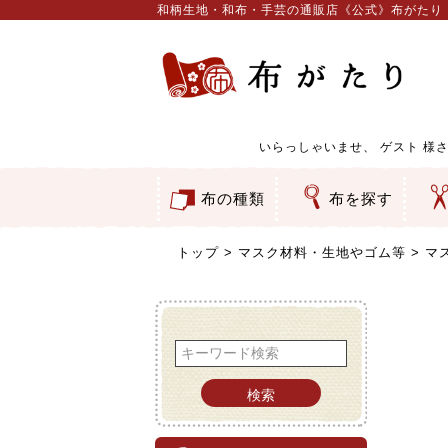
和柄生地・和布・手芸の通販店《公式》布がたり
いらっしゃいませ、
ゲスト
様さ
布の種類
布を探す
和柄生地
コットン／もめん生地
ちりめん生地
織物 金襴・裂地
りんず・ジャガード織生地
ポリエステル生地
服地
その他の生地
ちりめんカットロール
リボン
素材から探す
色から探す
柄から探す
テイストから探す
用途から探す
ち
刺
つ
動
ウ
バ
ア
押
カ
水
御
そ
トップ
マスク材料・生地やゴム等
マ
検索