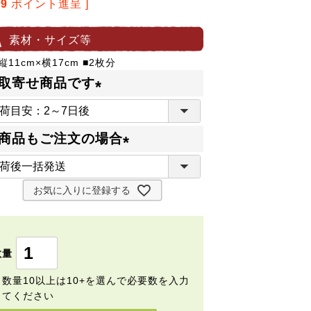
19
ポイント進呈 ]
素材・サイズ等
縦11cm×横17cm ■2枚分
取寄せ商品です
(
必
商品もご注文の場合
須
(
)
必
お気に入りに登録する
須
)