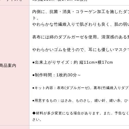
内側に、抗菌・消臭・コラーゲン加工を施したダ
ト。
やわらかな竹繊維入りで肌ざわりも良く、肌の弱
表布には綿のダブルガーゼを使用。清潔感のある
やわらかいゴムを使うので、耳にも優しいマスク
●出来上がりサイズ：約 縦11cm×横17cm
商品案内
●制作時間：1枚約30分～
●キット内容：表布(ダブルガーゼ)、裏布(竹繊維入りダ
●用意するもの：はさみ、ものさし、縫い針、縫い糸、ひ
◆材料が多少変更になる場合があります。また、予告な
さい。