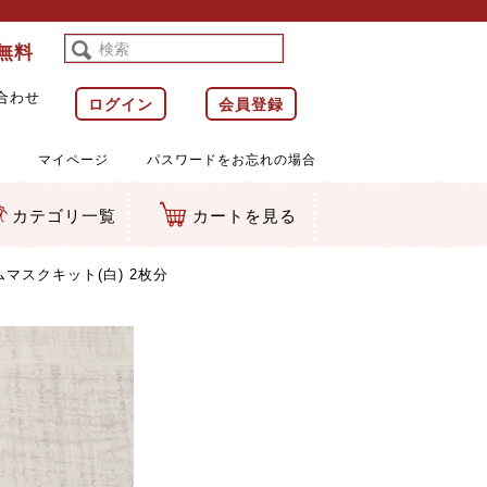
料無料
合わせ
ログイン
会員登録
マイページ
パスワードをお忘れの場合
カテゴリ一覧
カートを見る
等)
ルダー
ット類
カムマスコット
ラップ
マスクキット(白) 2枚分