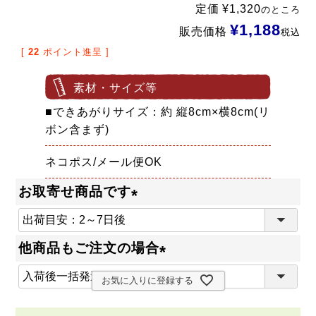
定価
¥
1,320
のところ
¥
1,188
販売価格
税込
[
22
ポイント進呈 ]
素材・サイズ等
■できあがりサイズ：約 縦8cm×横8cm(リ
ボン含まず)
ネコポス/メール便OK
お取寄せ商品です
(
必
他商品もご注文の場合
須
(
)
お気に入りに登録する
必