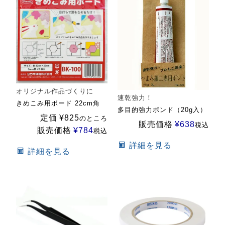
オリジナル作品づくりに
速乾強力！
きめこみ用ボード 22cm角
多目的強力ボンド（20g入）
定価
¥
825
のところ
販売価格
¥
638
税込
販売価格
¥
784
税込
詳細を見る
詳細を見る