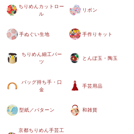
ちりめんカットロー
リボン
ル
手ぬぐい生地
手作りキット
ちりめん細工パー
とんぼ玉・陶玉
ツ
バッグ持ち手・口
手芸用品
金
型紙／パターン
和雑貨
京都ちりめん手芸工