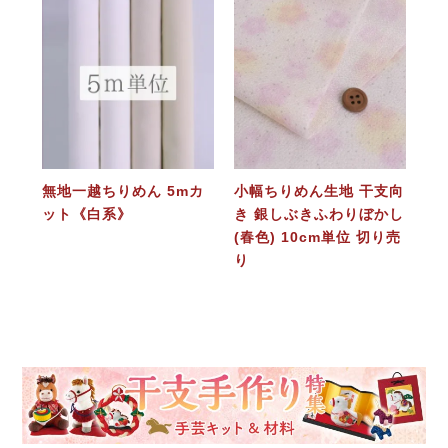
無地一越ちりめん 5mカ
小幅ちりめん生地 干支向
ット《白系》
き 銀しぶきふわりぼかし
(春色) 10cm単位 切り売
り