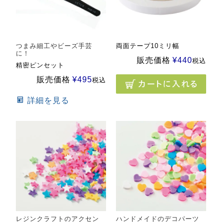
つまみ細工やビーズ手芸
両面テープ10ミリ幅
に！
販売価格
¥
440
税込
精密ピンセット
販売価格
¥
495
税込
詳細を見る
レジンクラフトのアクセン
ハンドメイドのデコパーツ