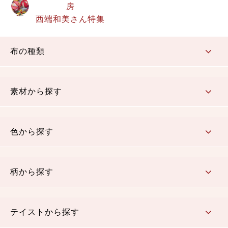
房
西端和美さん特集
布の種類
コットン／もめん生地
ちりめん生地
織物 金襴・裂地
りんず・ジャガード織生地
ポリエステル生地
その他の生地
ちりめんカットロール
リボン
素材から探す
コットン／木綿素材（混紡含む）
ポリエステル素材（混紡含む）
レーヨン素材
シルク素材
麻／リネン（混紡含む）
本掲載生地
色から探す
赤・ピンク
黄色・オレンジ
茶・ベージュ
緑
青・紺
紫
白・アイボリー
黒・グレイ
金・銀
多色使い
リバーシブル
柄から探す
さくら柄
梅柄
和風花柄
洋テイスト花柄
植物柄
伝統柄・古典柄
飛鳥・奈良文様
かすり柄
動物柄
縞・ストライプ
水玉・ドット
チェック・格子
小紋柄
無地
テイストから探す