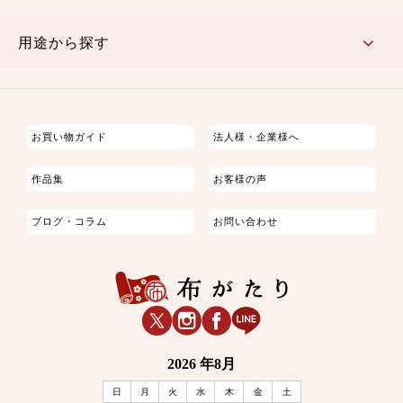
古典的
かわいい
華やか
モダン
レトロ
ベーシック
しぶい
男柄
おしゃれ
なごみ
洋テイスト
用途から探す
つまみ細工
ゆかた・じんべい
子供の着物
よさこい・舞台衣装
お祭り着
さむえ
エプロン・ホームウェア
ブラウス・シャツ・ワンピース
古ぶくさ
バッグ・ポーチ
インテリア
マスク
お買い物ガイド
法人様・企業様へ
作品集
お客様の声
ブログ・コラム
お問い合わせ