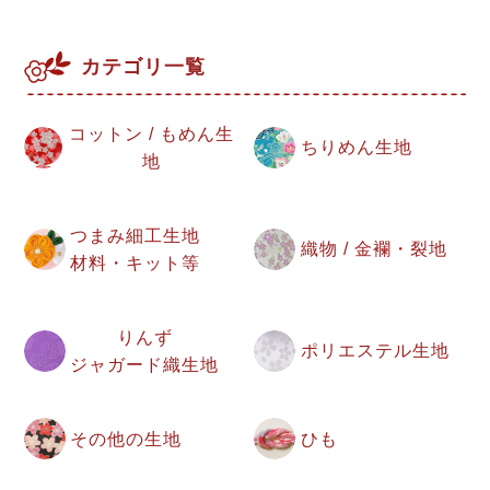
カテゴリ一覧
コットン / もめん生
ちりめん生地
地
つまみ細工生地
織物 / 金襴・裂地
材料・キット等
りんず
ポリエステル生地
ジャガード織生地
その他の生地
ひも