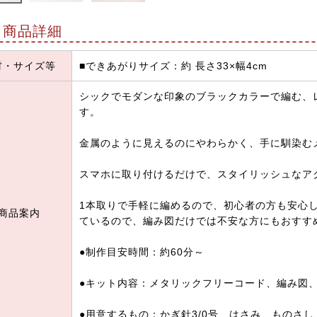
商品詳細
材・サイズ等
■できあがりサイズ：約 長さ33×幅4cm
シックでモダンな印象のブラックカラーで編む、
す。
金属のように見えるのにやわらかく、手に馴染む
スマホに取り付けるだけで、スタイリッシュなア
1本取りで手軽に編めるので、初心者の方も安心
商品案内
ているので、編み図だけでは不安な方にもおすす
●制作目安時間：約60分～
●キット内容：メタリックフリーコード、編み図
●用意するもの：かぎ針3/0号、はさみ、ものさ