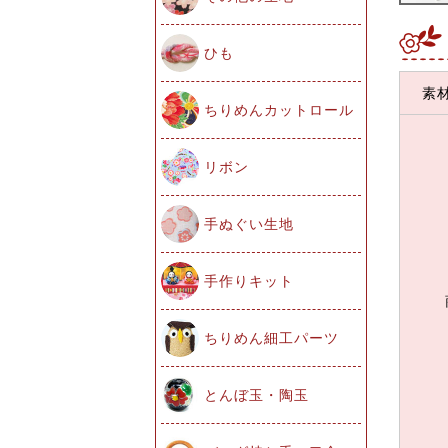
ひも
素
ちりめんカットロール
リボン
手ぬぐい生地
手作りキット
ちりめん細工パーツ
とんぼ玉・陶玉