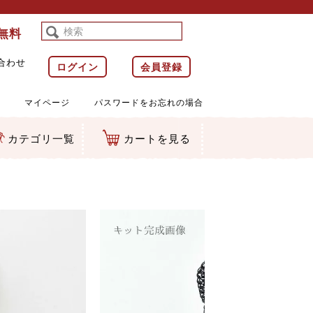
料無料
合わせ
ログイン
会員登録
マイページ
パスワードをお忘れの場合
カテゴリ一覧
カートを見る
等)
ルダー
ット類
カムマスコット
ラップ