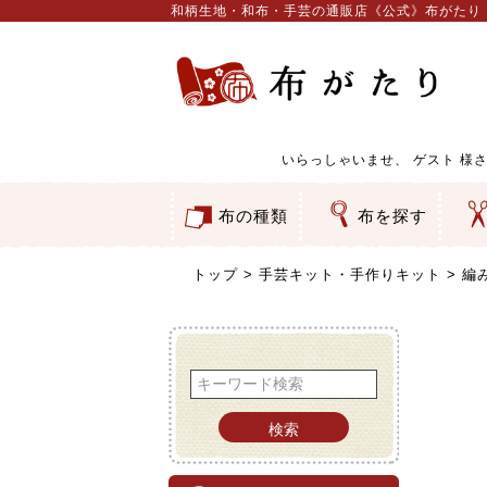
和柄生地・和布・手芸の通販店《公式》布がたり
いらっしゃいませ、
ゲスト
様さ
布の種類
布を探す
和柄生地
コットン／もめん生地
ちりめん生地
織物 金襴・裂地
りんず・ジャガード織生地
ポリエステル生地
服地
その他の生地
ちりめんカットロール
リボン
素材から探す
色から探す
柄から探す
テイストから探す
用途から探す
ち
刺
つ
動
ウ
バ
ア
押
カ
水
御
そ
トップ
手芸キット・手作りキット
編
検索