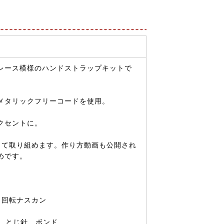
レース模様のハンドストラップキットで
メタリックフリーコードを使用。
クセントに。
して取り組めます。作り方動画も公開され
めです。
、回転ナスカン
し、とじ針、ボンド