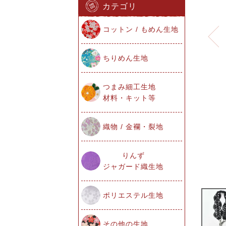
カテゴリ
コットン / もめん生地
ちりめん生地
つまみ細工生地
材料・キット等
織物 / 金襴・裂地
りんず
ジャガード織生地
ポリエステル生地
その他の生地