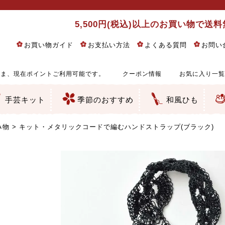
5,500円(税込)以上のお買い物で送
お買い物ガイド
お支払い方法
よくある質問
お問い
ま、現在ポイントご利用可能です。
クーポン情報
お気に入り一覧
手芸キット
季節のおすすめ
和風ひも
りめん細工・ちりめん手芸
し子・こぎん刺し
るし飾り・ひな祭り・端午の節句
物・干支
ェディング
ッグ・ポーチ・袋物
クセサリー・キーホルダー・根付類
絵・木目込み・手まり
ルトナージュ
引手芸
朱印帳
の他
和風花柄
モダン和風花柄
伝統柄
かすり柄
動物柄
縞・チェック・水玉など
その他の和風柄
洋風柄
グラデーション・ぼかし
無地・無地調
無地・手染めあづみ野木綿
ガーゼ生地
綿レース生地
つまみ細工向き
手ぬぐい
手芸用ちりめん
手芸用一越ちりめん
洗えるちりめん／ポリちりめん
正絹ちりめん／シルク
木綿ちりめん
オリジナル商品
西陣織 金襴・どんす類
西陣織 裂地・帯地
和柄りんず（綸子）生地・レーヨン
無地りんず（綸子）生地・レーヨン
ジャガード織
柄もの
無地・地模様
つまみ細工用カット済み生地
リネン／麻混生地
印伝調生地
たたみテープ／畳のへり
シルク生地
裏地
キュプラ・チュール
ゆかた・じんべい向き生地
つまみ細工生地・材料・キット等
七五三に～お子さまの着物向き生地
干支・正月手芸
つるしびな・つるし飾り
ひな祭り手作りキット
端午の節句手作りキット
鬼滅の刃・呪術廻戦特集
京都ちりめん手芸工房より・西端和美先生特集
コットン／木綿素材（混紡含む）
ポリエステル素材（混紡含む）
レーヨン素材
シルク素材
麻／リネン（混紡含む）
本掲載生地
赤・ピンク
黄色・オレンジ
茶・ベージュ
緑
青・紺
紫
白・アイボリー
黒・グレイ
金・銀
多色使い
リバーシブル
さくら柄
梅柄
和風花柄
洋テイスト花柄
植物柄
伝統柄・古典柄
飛鳥・奈良文様
かすり柄
動物柄
縞・ストライプ
水玉・ドット
チェック・格子
小紋柄
無地
古典的
かわいい
華やか
モダン
レトロ
ベーシック
しぶい
男柄
おしゃれ
なごみ
洋テイスト
つまみ細工
ゆかた・じんべい
子供の着物
ベビー袴&上着セット
よさこい・舞台衣装
お祭り着
さむえ
エプロン・ホームウェア
ブラウス・シャツ・ワンピース
古ぶくさ
バッグ・ポーチ
インテリア
マスク
ひな祭りちりめんキット
縁起物(ふくろう、まり、瓢箪
髪飾り・アクセサリー
根付・ストラップ・キーホ
巾着・がま口等
タペストリー
人形・動物
干支
その他
ふきん
コースター・ランチョンマ
バッグ・ポーチ類
その他
刺し子布（布のみ）
刺し子糸
つるしびな・つるし飾り
ひな祭り
端午の節句
動物
干支
リングピロー
ウェディングベア・ウエル
アクセサリー
ウェルカムボード
バッグ類
ポーチ類
ペンケース・メガネケース
コインケース
その他のケース・袋物
アクセサリー・髪飾り
キーホルダー・根付・スト
押絵
木目込み
手まり
たたみへり・たたみシート
ドールチャーム
編み物
刺しゅう
タペストリー
ビーズ手芸
布ぞうり
クリスマス・ハロウィン
その他のキット
夏休み手作り特集
ちりめん・木綿丸ひも
江戸打ちひも
人五・人八紐
メタリックヤーン／ひも
その他のひも
み物
キット・メタリックコードで編むハンドストラップ(ブラック)