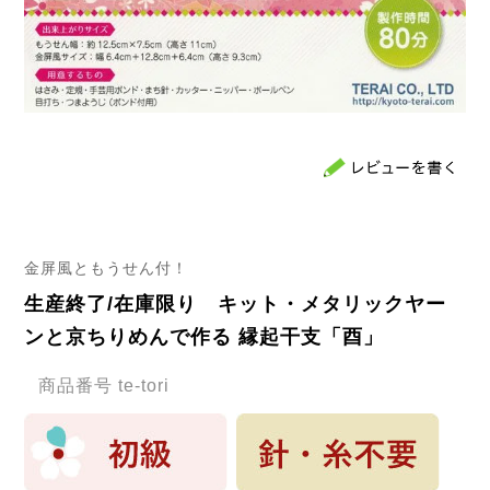
金屏風ともうせん付！
生産終了/在庫限り キット・メタリックヤー
ンと京ちりめんで作る 縁起干支「酉」
商品番号
te-tori