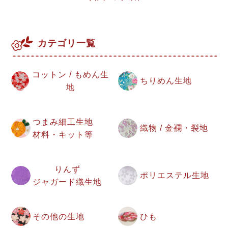
カテゴリ一覧
コットン / もめん生
ちりめん生地
地
つまみ細工生地
織物 / 金襴・裂地
材料・キット等
りんず
ポリエステル生地
ジャガード織生地
その他の生地
ひも