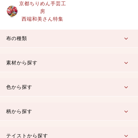
京都ちりめん手芸工
房
西端和美さん特集
布の種類
コットン／もめん生地
ちりめん生地
織物 金襴・裂地
りんず・ジャガード織生地
ポリエステル生地
その他の生地
ちりめんカットロール
リボン
素材から探す
コットン／木綿素材（混紡含む）
ポリエステル素材（混紡含む）
レーヨン素材
シルク素材
麻／リネン（混紡含む）
本掲載生地
色から探す
赤・ピンク
黄色・オレンジ
茶・ベージュ
緑
青・紺
紫
白・アイボリー
黒・グレイ
金・銀
多色使い
リバーシブル
柄から探す
さくら柄
梅柄
和風花柄
洋テイスト花柄
植物柄
伝統柄・古典柄
飛鳥・奈良文様
かすり柄
動物柄
縞・ストライプ
水玉・ドット
チェック・格子
小紋柄
無地
テイストから探す