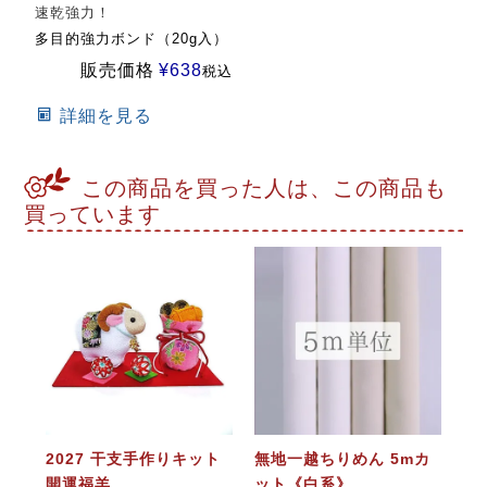
速乾強力！
多目的強力ボンド（20g入）
販売価格
¥
638
税込
詳細を見る
この商品を買った人は、この商品も
買っています
2027 干支手作りキット
無地一越ちりめん 5mカ
開運福羊
ット《白系》