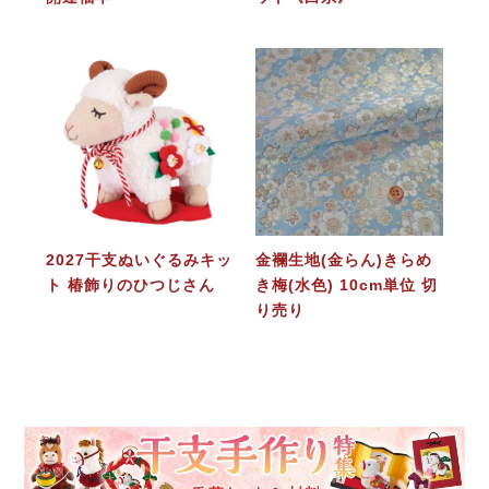
2027干支ぬいぐるみキッ
金襴生地(金らん)きらめ
ト 椿飾りのひつじさん
き梅(水色) 10cm単位 切
り売り