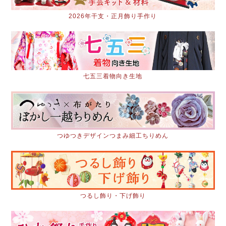
2026年干支・正月飾り手作り
七五三着物向き生地
つゆつきデザインつまみ細工ちりめん
つるし飾り・下げ飾り