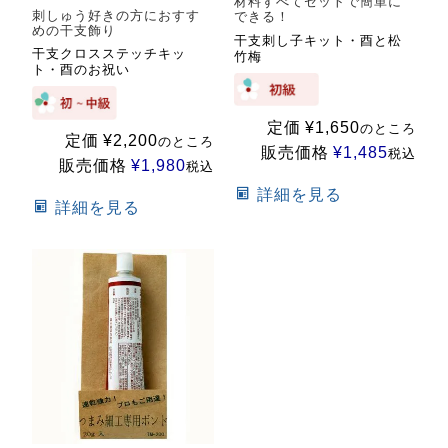
材料すべてセットで簡単に
刺しゅう好きの方におすす
できる！
めの干支飾り
干支刺し子キット・酉と松
干支クロスステッチキッ
竹梅
ト・酉のお祝い
定価
¥
1,650
のところ
定価
¥
2,200
のところ
販売価格
¥
1,485
税込
販売価格
¥
1,980
税込
詳細を見る
詳細を見る