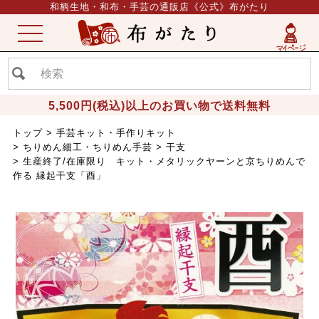
和柄生地・和布・手芸の通販店《公式》布がたり
ME
NU
5,500円(税込)以上のお買い物で送料無料
トップ
手芸キット・手作りキット
ちりめん細工・ちりめん手芸
干支
生産終了/在庫限り キット・メタリックヤーンと京ちりめんで
作る 縁起干支「酉」