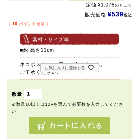
定価
¥
1,078
のところ
¥
539
販売価格
税込
[
10
ポイント進呈 ]
素材・サイズ等
■約 高さ11cm
ネコポス/メール便には入りません。
お気に入りに登録する
ご了承ください。