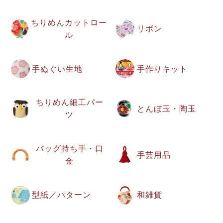
ちりめんカットロー
リボン
ル
手ぬぐい生地
手作りキット
ちりめん細工パー
とんぼ玉・陶玉
ツ
バッグ持ち手・口
手芸用品
金
型紙／パターン
和雑貨