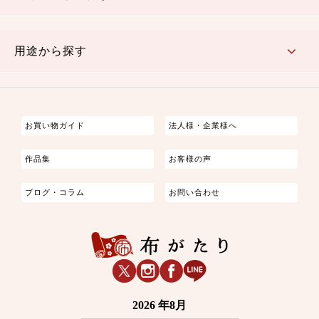
古典的
かわいい
華やか
モダン
レトロ
ベーシック
しぶい
男柄
おしゃれ
なごみ
洋テイスト
用途から探す
つまみ細工
ゆかた・じんべい
子供の着物
よさこい・舞台衣装
お祭り着
さむえ
エプロン・ホームウェア
ブラウス・シャツ・ワンピース
古ぶくさ
バッグ・ポーチ
インテリア
マスク
お買い物ガイド
法人様・企業様へ
作品集
お客様の声
ブログ・コラム
お問い合わせ