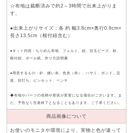
☆布地は裁断済みで約2～3時間で出来上がりま
す。
●出来上がりサイズ：各 約 幅3.8cm×奥行0.9cm×
長さ13.5cm（根付紐含む）
●キット内容：ちりめん布地、フェルト、紐、目玉ビーズ、鈴、
根付紐、ボール紙、作り方説明書
●用意するもの：針、縫い糸、色糸（赤）、ハサミ、ボンド、定
規、目打ち、ピンセット、ペンチ
◆布地やパーツの色柄や形状が変更になる場合がございます。ま
た、予告なく生産終了となることもあります。ご了承ください。
商品画像について
お使いのモニタや環境により、実物と色が違って