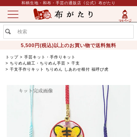
和柄生地・和布・手芸の通販店《公式》布がたり
ME
NU
5,500円(税込)以上のお買い物で送料無料
トップ
手芸キット・手作りキット
ちりめん細工・ちりめん手芸
干支
干支手作りキット ちりめん しあわせ根付 福呼び虎