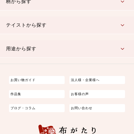
柄から探す
さくら柄
梅柄
和風花柄
洋テイスト花柄
植物柄
伝統柄・古典柄
飛鳥・奈良文様
かすり柄
動物柄
縞・ストライプ
水玉・ドット
チェック・格子
小紋柄
無地
テイストから探す
古典的
かわいい
華やか
モダン
レトロ
ベーシック
しぶい
男柄
おしゃれ
なごみ
洋テイスト
用途から探す
つまみ細工
ゆかた・じんべい
子供の着物
よさこい・舞台衣装
お祭り着
さむえ
エプロン・ホームウェア
ブラウス・シャツ・ワンピース
古ぶくさ
バッグ・ポーチ
インテリア
マスク
お買い物ガイド
法人様・企業様へ
作品集
お客様の声
ブログ・コラム
お問い合わせ