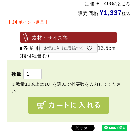
定価
¥
1,408
のところ
¥
1,337
販売価格
税込
[
24
ポイント進呈 ]
素材・サイズ等
■各 約 幅3.8cm×奥行0.9cm×長さ13.5cm
お気に入りに登録する
(根付紐含む)