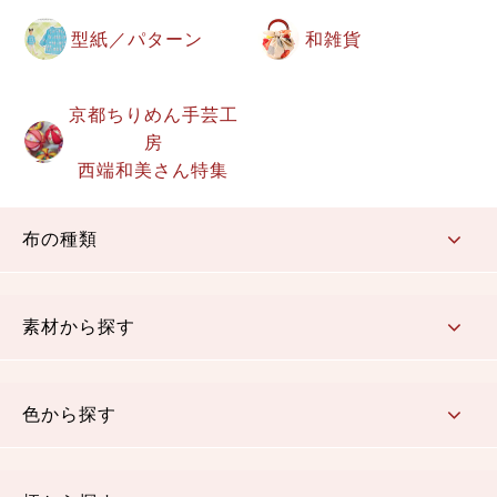
型紙／パターン
和雑貨
京都ちりめん手芸工
房
西端和美さん特集
布の種類
コットン／もめん生地
ちりめん生地
織物 金襴・裂地
りんず・ジャガード織生地
ポリエステル生地
その他の生地
ちりめんカットロール
リボン
素材から探す
コットン／木綿素材（混紡含む）
ポリエステル素材（混紡含む）
レーヨン素材
シルク素材
麻／リネン（混紡含む）
本掲載生地
色から探す
赤・ピンク
黄色・オレンジ
茶・ベージュ
緑
青・紺
紫
白・アイボリー
黒・グレイ
金・銀
多色使い
リバーシブル