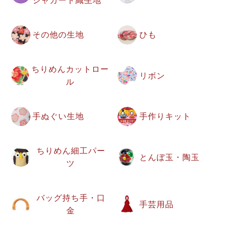
ジャガード織生地
その他の生地
ひも
ちりめんカットロー
リボン
ル
手ぬぐい生地
手作りキット
ちりめん細工パー
とんぼ玉・陶玉
ツ
バッグ持ち手・口
手芸用品
金