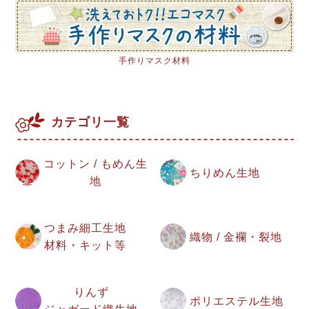
手作りマスク材料
カテゴリ一覧
コットン / もめん生
ちりめん生地
地
つまみ細工生地
織物 / 金襴・裂地
材料・キット等
りんず
ポリエステル生地