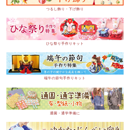
つるし飾り・下げ飾り
ひな祭り手作りキット
端午の節句手作りキット
通園・通学準備に