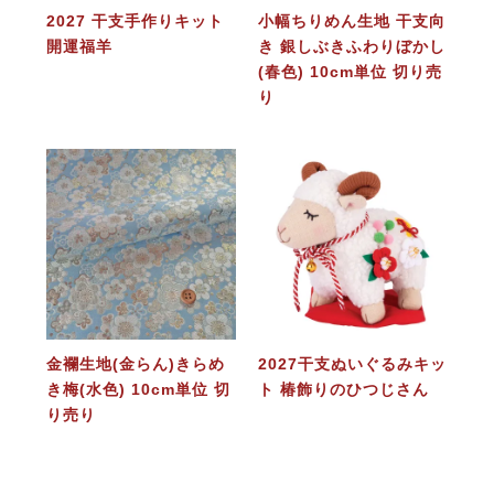
2027 干支手作りキット
小幅ちりめん生地 干支向
開運福羊
き 銀しぶきふわりぼかし
(春色) 10cm単位 切り売
り
金襴生地(金らん)きらめ
2027干支ぬいぐるみキッ
き梅(水色) 10cm単位 切
ト 椿飾りのひつじさん
り売り