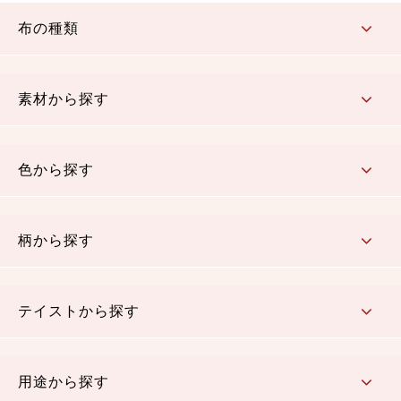
布の種類
コットン／もめん生地
ちりめん生地
織物 金襴・裂地
りんず・ジャガード織生地
ポリエステル生地
その他の生地
ちりめんカットロール
リボン
素材から探す
コットン／木綿素材（混紡含む）
ポリエステル素材（混紡含む）
レーヨン素材
シルク素材
麻／リネン（混紡含む）
本掲載生地
色から探す
赤・ピンク
黄色・オレンジ
茶・ベージュ
緑
青・紺
紫
白・アイボリー
黒・グレイ
金・銀
多色使い
リバーシブル
柄から探す
さくら柄
梅柄
和風花柄
洋テイスト花柄
植物柄
伝統柄・古典柄
飛鳥・奈良文様
かすり柄
動物柄
縞・ストライプ
水玉・ドット
チェック・格子
小紋柄
無地
テイストから探す
古典的
かわいい
華やか
モダン
レトロ
ベーシック
しぶい
男柄
おしゃれ
なごみ
洋テイスト
用途から探す