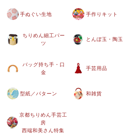
手ぬぐい生地
手作りキット
ちりめん細工パー
とんぼ玉・陶玉
ツ
バッグ持ち手・口
手芸用品
金
型紙／パターン
和雑貨
京都ちりめん手芸工
房
西端和美さん特集