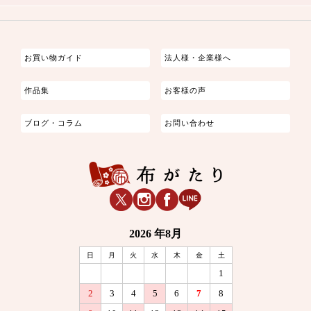
つまみ細工
ゆかた・じんべい
子供の着物
よさこい・舞台衣装
お祭り着
さむえ
エプロン・ホームウェア
ブラウス・シャツ・ワンピース
古ぶくさ
バッグ・ポーチ
インテリア
マスク
お買い物ガイド
法人様・企業様へ
作品集
お客様の声
ブログ・コラム
お問い合わせ