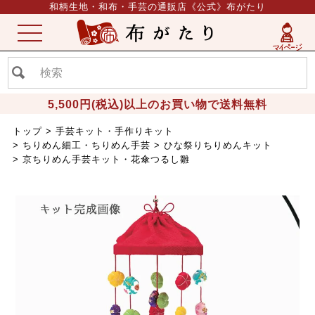
和柄生地・和布・手芸の通販店《公式》布がたり
ME
NU
5,500円(税込)以上のお買い物で送料無料
トップ
手芸キット・手作りキット
ちりめん細工・ちりめん手芸
ひな祭りちりめんキット
京ちりめん手芸キット・花傘つるし雛