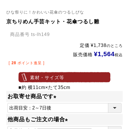
ひな祭りに！かわいい花傘のつるしびな
京ちりめん手芸キット・花傘つるし雛
商品番号
ts-lh149
定価
¥
1,738
のところ
¥
1,564
販売価格
税込
[
28
ポイント進呈 ]
素材・サイズ等
■約 横11cm×たて35cm
お取寄せ商品です
(
必
他商品もご注文の場合
須