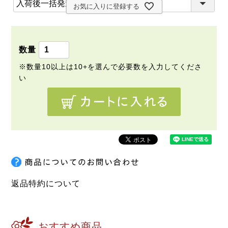
(
)
お気に入りに登録する
必
須
)
返品特約について
おすすめ商品