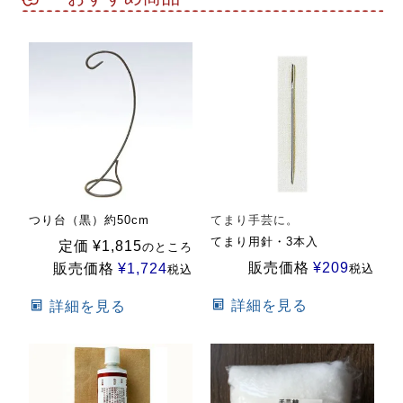
つり台（黒）約50cm
てまり手芸に。
てまり用針・3本入
定価
¥
1,815
のところ
販売価格
¥
209
販売価格
¥
1,724
税込
税込
詳細を見る
詳細を見る