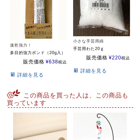
小さな手芸用綿
速乾強力！
手芸用わた20ｇ
多目的強力ボンド（20g入）
販売価格
¥
220
税込
販売価格
¥
638
税込
詳細を見る
詳細を見る
この商品を買った人は、この商品も
買っています