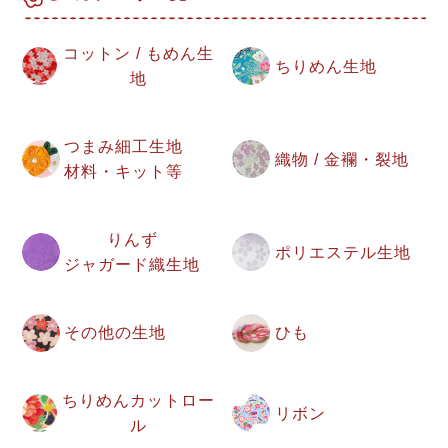
コットン / もめん生
ちりめん生地
地
つまみ細工生地
織物 / 金襴・裂地
材料・キット等
りんず
ポリエステル生地
ジャガード織生地
その他の生地
ひも
ちりめんカットロー
リボン
ル