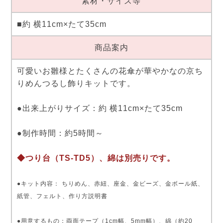
素材・サイズ等
■約 横11cm×たて35cm
商品案内
可愛いお雛様とたくさんの花傘が華やかなの京ち
りめんつるし飾りキットです。
●出来上がりサイズ：約 横11cm×たて35cm
●制作時間：約5時間～
◆つり台（TS-TD5）、綿は別売りです。
●キット内容： ちりめん、赤紐、座金、金ビーズ、金ボール紙、
紙管、フェルト、作り方説明書
●用意するもの：両面テープ（1cm幅、5mm幅）、綿（約20