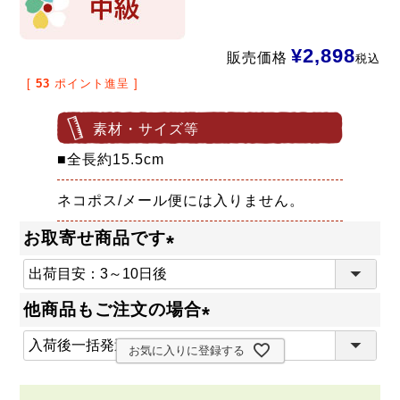
¥
2,898
販売価格
税込
[
53
ポイント進呈 ]
素材・サイズ等
■全長約15.5cm
ネコポス/メール便には入りません。
お取寄せ商品です
(
必
他商品もご注文の場合
須
(
)
お気に入りに登録する
必
須