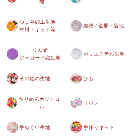
地
つまみ細工生地
織物 / 金襴・裂地
材料・キット等
りんず
ポリエステル生地
ジャガード織生地
その他の生地
ひも
ちりめんカットロー
リボン
ル
手ぬぐい生地
手作りキット