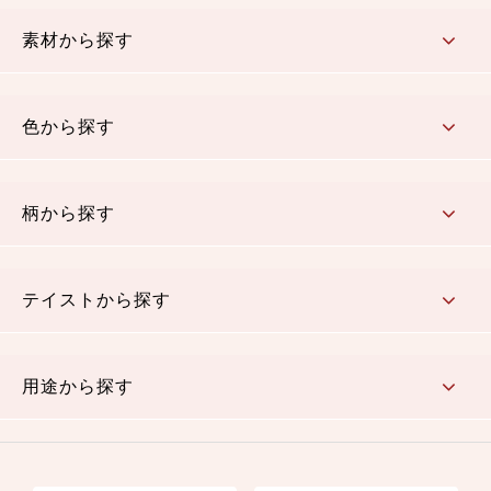
コットン／もめん生地
ちりめん生地
織物 金襴・裂地
りんず・ジャガード織生地
ポリエステル生地
その他の生地
ちりめんカットロール
リボン
素材から探す
コットン／木綿素材（混紡含む）
ポリエステル素材（混紡含む）
レーヨン素材
シルク素材
麻／リネン（混紡含む）
本掲載生地
色から探す
赤・ピンク
黄色・オレンジ
茶・ベージュ
緑
青・紺
紫
白・アイボリー
黒・グレイ
金・銀
多色使い
リバーシブル
柄から探す
さくら柄
梅柄
和風花柄
洋テイスト花柄
植物柄
伝統柄・古典柄
飛鳥・奈良文様
かすり柄
動物柄
縞・ストライプ
水玉・ドット
チェック・格子
小紋柄
無地
テイストから探す
古典的
かわいい
華やか
モダン
レトロ
ベーシック
しぶい
男柄
おしゃれ
なごみ
洋テイスト
用途から探す
つまみ細工
ゆかた・じんべい
子供の着物
よさこい・舞台衣装
お祭り着
さむえ
エプロン・ホームウェア
ブラウス・シャツ・ワンピース
古ぶくさ
バッグ・ポーチ
インテリア
マスク