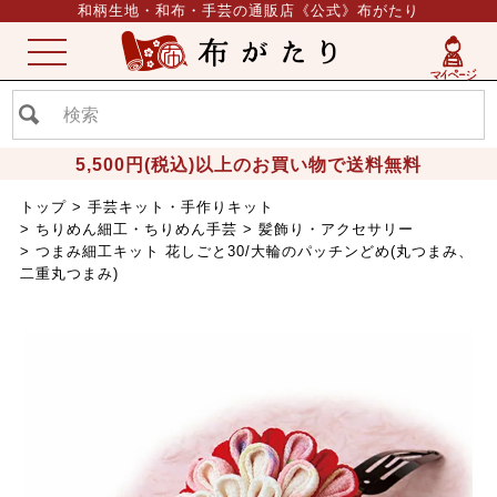
和柄生地・和布・手芸の通販店《公式》布がたり
ME
NU
5,500円(税込)以上のお買い物で送料無料
トップ
手芸キット・手作りキット
ちりめん細工・ちりめん手芸
髪飾り・アクセサリー
つまみ細工キット 花しごと30/大輪のパッチンどめ(丸つまみ、
二重丸つまみ)