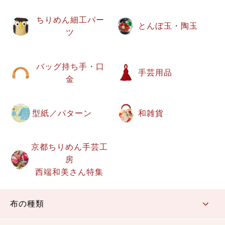
ちりめん細工パー
とんぼ玉・陶玉
ツ
バッグ持ち手・口
手芸用品
金
型紙／パターン
和雑貨
京都ちりめん手芸工
房
西端和美さん特集
布の種類