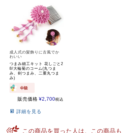
成人式の髪飾りに古風でか
わいい
つまみ細工キット 花しごと2
8/大輪菊のコーム(丸つま
み、剣つまみ、二重丸つま
み)
販売価格
¥
2,700
税込
詳細を見る
この商品を買った人は、この商品も