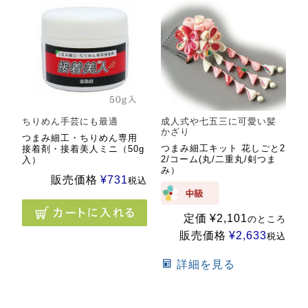
ちりめん手芸にも最適
成人式や七五三に可愛い髪
かざり
つまみ細工・ちりめん専用
つまみ細工キット 花しごと2
接着剤・接着美人ミニ（50g
2/コーム(丸/二重丸/剣つま
入）
み）
販売価格
¥
731
税込
定価
¥
2,101
のところ
販売価格
¥
2,633
税込
詳細を見る