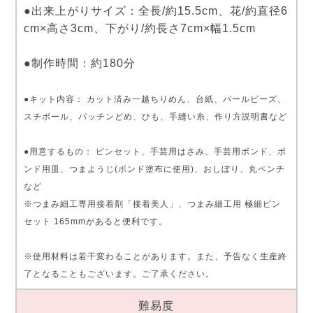
●出来上がりサイズ：全長/約15.5cm、花/約直径6
cm×高さ3cm、下がり/約長さ7cm×幅1.5cm
●制作時間：約180分
●キット内容： カット済み一越ちりめん、台紙、パールビーズ、
スチボール、パッチンどめ、ひも、手縫い糸、作り方説明書など
●用意するもの： ピンセット、手芸用はさみ、手芸用ボンド、ボ
ンド用皿、つまようじ(ボンド塗布に使用)、おしぼり、丸ペンチ
など
※つまみ細工専用接着剤「接着美人」、つまみ細工用 極細ピン
セット 165mmがあると便利です。
※使用材料は若干変わることがあります。また、予告なく生産終
了となることもございます。ご了承ください。
難易度