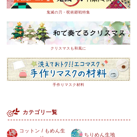
鬼滅の刃・呪術廻戦特集
クリスマスも和風に
手作りマスク材料
カテゴリ一覧
コットン / もめん生
ちりめん生地