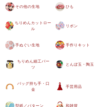
その他の生地
ひも
ちりめんカットロー
リボン
ル
手ぬぐい生地
手作りキット
ちりめん細工パー
とんぼ玉・陶玉
ツ
バッグ持ち手・口
手芸用品
金
型紙／パターン
和雑貨