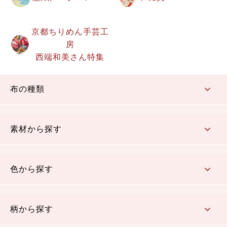
京都ちりめん手芸工
房
西端和美さん特集
布の種類
コットン／もめん生地
ちりめん生地
織物 金襴・裂地
りんず・ジャガード織生地
ポリエステル生地
その他の生地
ちりめんカットロール
リボン
素材から探す
コットン／木綿素材（混紡含む）
ポリエステル素材（混紡含む）
レーヨン素材
シルク素材
麻／リネン（混紡含む）
本掲載生地
色から探す
赤・ピンク
黄色・オレンジ
茶・ベージュ
緑
青・紺
紫
白・アイボリー
黒・グレイ
金・銀
多色使い
リバーシブル
柄から探す