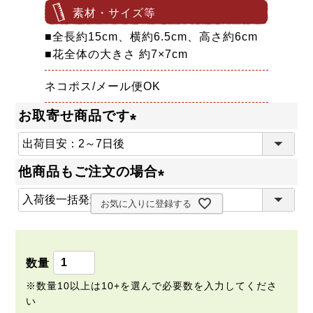
素材・サイズ等
■全長約15cm、横約6.5cm、高さ約6cm
■花全体の大きさ 約7×7cm
ネコポス/メール便OK
お取寄せ商品です
(
必
他商品もご注文の場合
須
(
)
お気に入りに登録する
必
須
)