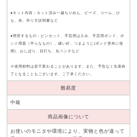
●キット内容：カット済み一越ちりめん、ビーズ、コーム、ひ
も、糸、作り方説明書など
●用意するもの：ピンセット、手芸用はさみ、手芸用ボンド、ボ
ンド用皿（平らなもの）、縫い針、つまようじ(ボンド塗布に使
用)、おしぼり、目打ち、丸ペンチなど
※使用材料は若干変わることがあります。また、予告なく生産終
了となることもございます。ご了承ください。
難易度
中級
商品画像について
お使いのモニタや環境により、実物と色が違って