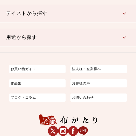
さくら柄
梅柄
和風花柄
洋テイスト花柄
植物柄
伝統柄・古典柄
飛鳥・奈良文様
かすり柄
動物柄
縞・ストライプ
水玉・ドット
チェック・格子
小紋柄
無地
テイストから探す
古典的
かわいい
華やか
モダン
レトロ
ベーシック
しぶい
男柄
おしゃれ
なごみ
洋テイスト
用途から探す
つまみ細工
ゆかた・じんべい
子供の着物
よさこい・舞台衣装
お祭り着
さむえ
エプロン・ホームウェア
ブラウス・シャツ・ワンピース
古ぶくさ
バッグ・ポーチ
インテリア
マスク
お買い物ガイド
法人様・企業様へ
作品集
お客様の声
ブログ・コラム
お問い合わせ