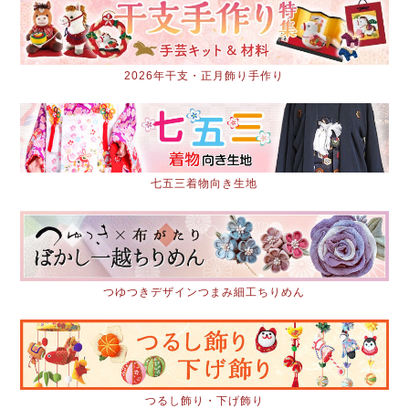
2026年干支・正月飾り手作り
七五三着物向き生地
つゆつきデザインつまみ細工ちりめん
つるし飾り・下げ飾り