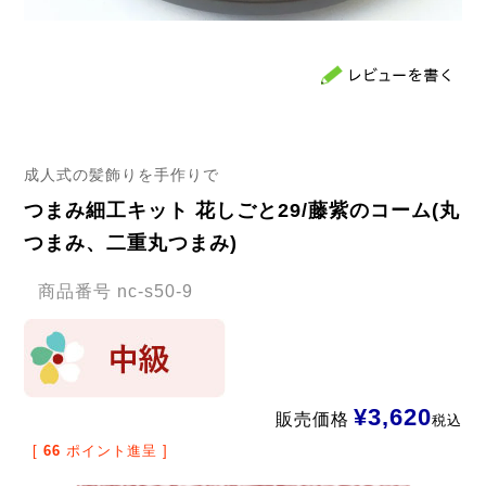
成人式の髪飾りを手作りで
つまみ細工キット 花しごと29/藤紫のコーム(丸
つまみ、二重丸つまみ)
商品番号
nc-s50-9
¥
3,620
販売価格
税込
[
66
ポイント進呈 ]