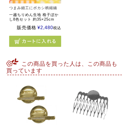
つまみ細工にボカシ柄縮緬
一越ちりめん生地 格子ぼか
し8色セット 約35×25cm
販売価格
¥
2,480
税込
この商品を買った人は、この商品も
買っています