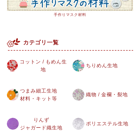
手作りマスク材料
カテゴリ一覧
コットン / もめん生
ちりめん生地
地
つまみ細工生地
織物 / 金襴・裂地
材料・キット等
りんず
ポリエステル生地
ジャガード織生地