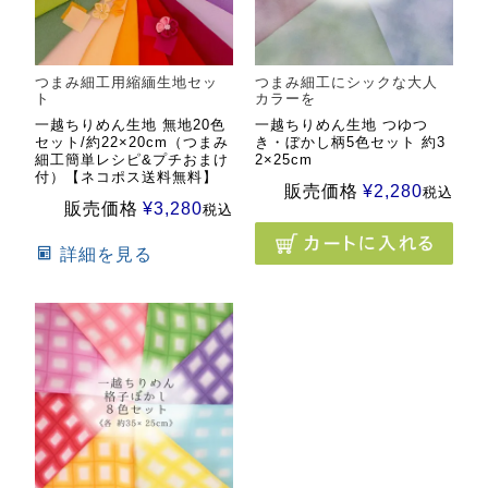
つまみ細工用縮緬生地セッ
つまみ細工にシックな大人
ト
カラーを
一越ちりめん生地 無地20色
一越ちりめん生地 つゆつ
セット/約22×20cm（つまみ
き・ぼかし柄5色セット 約3
細工簡単レシピ&プチおまけ
2×25cm
付）【ネコポス送料無料】
販売価格
¥
2,280
税込
販売価格
¥
3,280
税込
詳細を見る