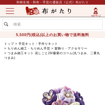
和柄生地・和布・手芸の通販店《公式》布がたり
ME
NU
5,500円(税込)以上のお買い物で送料無料
トップ
手芸キット・手作りキット
ちりめん細工・ちりめん手芸
髪飾り・アクセサリー
つまみ細工キット 花しごと29/藤紫のコーム(丸つまみ、二重丸
つまみ)