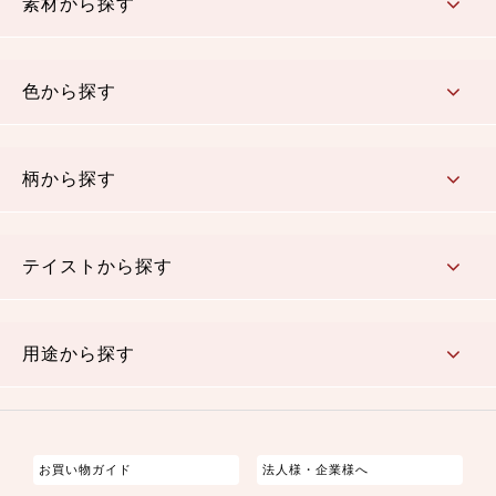
素材から探す
コットン／木綿素材（混紡含む）
ポリエステル素材（混紡含む）
レーヨン素材
シルク素材
麻／リネン（混紡含む）
本掲載生地
色から探す
赤・ピンク
黄色・オレンジ
茶・ベージュ
緑
青・紺
紫
白・アイボリー
黒・グレイ
金・銀
多色使い
リバーシブル
柄から探す
さくら柄
梅柄
和風花柄
洋テイスト花柄
植物柄
伝統柄・古典柄
飛鳥・奈良文様
かすり柄
動物柄
縞・ストライプ
水玉・ドット
チェック・格子
小紋柄
無地
テイストから探す
古典的
かわいい
華やか
モダン
レトロ
ベーシック
しぶい
男柄
おしゃれ
なごみ
洋テイスト
用途から探す
つまみ細工
ゆかた・じんべい
子供の着物
よさこい・舞台衣装
お祭り着
さむえ
エプロン・ホームウェア
ブラウス・シャツ・ワンピース
古ぶくさ
バッグ・ポーチ
インテリア
マスク
お買い物ガイド
法人様・企業様へ