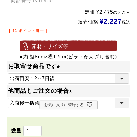
商品番号
ts-lh456
定価
¥
2,475
のところ
¥
2,227
販売価格
税込
[
41
ポイント進呈 ]
素材・サイズ等
■約 縦8cm×横12cm(ビラ・かんざし含む)
お取寄せ商品です
(
必
他商品もご注文の場合
須
(
)
お気に入りに登録する
必
須
)