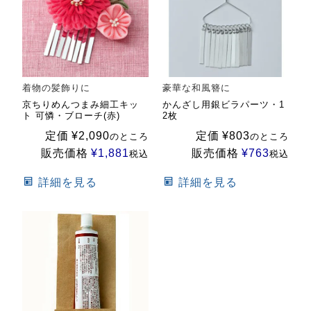
着物の髪飾りに
豪華な和風簪に
京ちりめんつまみ細工キッ
かんざし用銀ビラパーツ・1
ト 可憐・ブローチ(赤)
2枚
定価
¥
2,090
定価
¥
803
のところ
のところ
販売価格
¥
1,881
販売価格
¥
763
税込
税込
詳細を見る
詳細を見る