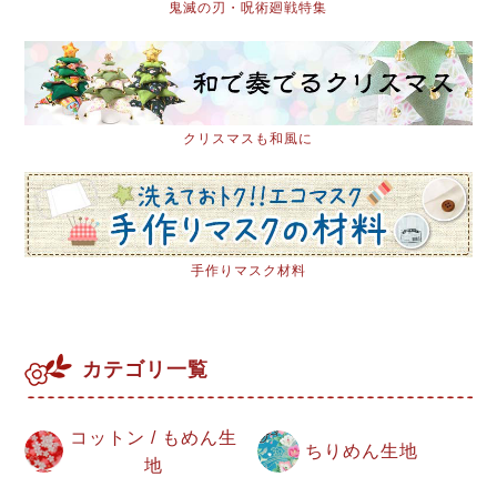
鬼滅の刃・呪術廻戦特集
クリスマスも和風に
手作りマスク材料
カテゴリ一覧
コットン / もめん生
ちりめん生地
地