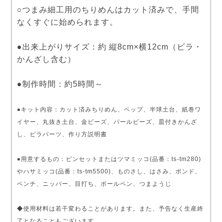
○つまみ細工用のちりめんはカット済みで、手間
なくすぐに始められます。
●出来上がりサイズ：約 縦8cm×横12cm（ビラ・
かんざし含む）
●制作時間：約5時間～
●キット内容：カット済みちりめん、ペップ、半球土台、紙巻ワ
イヤー、丸抜き土台、金ビーズ、パールビーズ、皿付きかんざ
し、ビラパーツ、作り方説明書
●用意するもの：ピンセットまたはツマミッコ(品番：ts-tm280)
やハサミッコ(品番：ts-tm5500)、ものさし、はさみ、ボンド、
ペンチ、ニッパー、目打ち、ボールペン、つまようじ
◆使用材料は若干変わることがあります。また、予告なく生産終
了となることもございます。