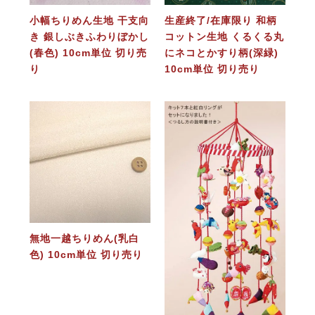
小幅ちりめん生地 干支向
生産終了/在庫限り 和柄
き 銀しぶきふわりぼかし
コットン生地 くるくる丸
(春色) 10cm単位 切り売
にネコとかすり柄(深緑)
り
10cm単位 切り売り
無地一越ちりめん(乳白
色) 10cm単位 切り売り