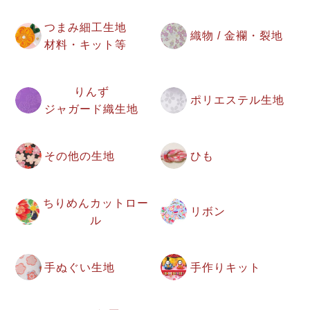
つまみ細工生地
織物 / 金襴・裂地
材料・キット等
りんず
ポリエステル生地
ジャガード織生地
その他の生地
ひも
ちりめんカットロー
リボン
ル
手ぬぐい生地
手作りキット