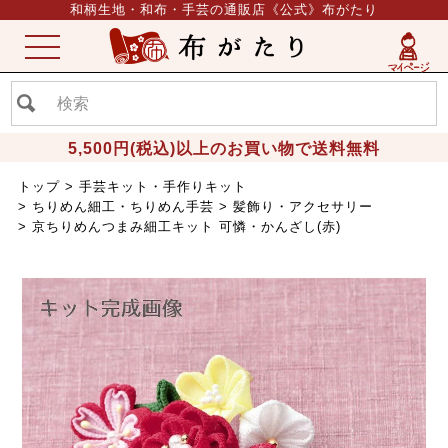
和柄生地・和布・手芸の通販店《公式》布がたり
ME
NU
5,500円(税込)以上のお買い物で送料無料
トップ
手芸キット・手作りキット
ちりめん細工・ちりめん手芸
髪飾り・アクセサリー
京ちりめんつまみ細工キット 可憐・かんざし(赤)