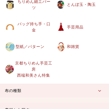
ちりめん細工パー
とんぼ玉・陶玉
ツ
バッグ持ち手・口
手芸用品
金
型紙／パターン
和雑貨
京都ちりめん手芸工
房
西端和美さん特集
布の種類
コットン／もめん生地
ちりめん生地
織物 金襴・裂地
りんず・ジャガード織生地
ポリエステル生地
その他の生地
ちりめんカットロール
リボン