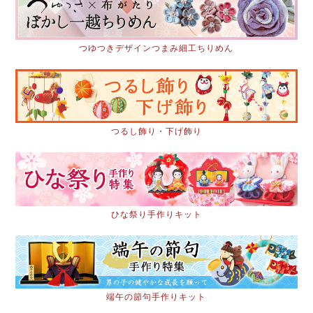
つゆつきデザインつまみ細工ちりめん
つるし飾り・下げ飾り
ひな祭り手作りキット
端午の節句手作りキット