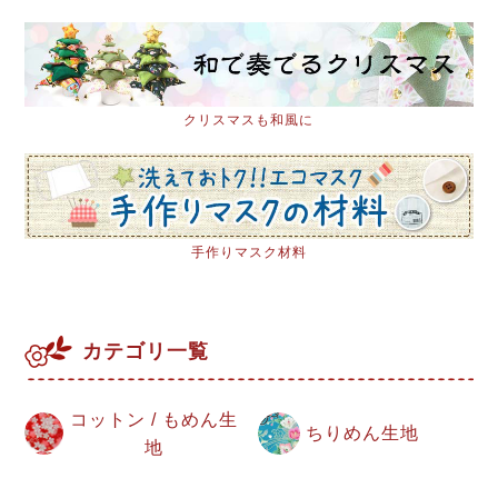
クリスマスも和風に
手作りマスク材料
カテゴリ一覧
コットン / もめん生
ちりめん生地
地