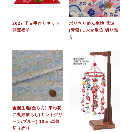
2027 干支手作りキット
ポリちりめん生地 花波
開運福羊
(青紫) 10cm単位 切り売
り
金襴生地(金らん) 束ね花
に丸紋散らし(ミントグリ
ーン/ブルー) 10cm単位
切り売り