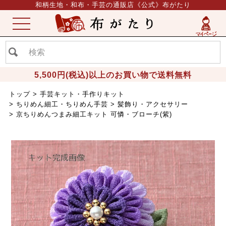
和柄生地・和布・手芸の通販店《公式》布がたり
ME
NU
5,500円(税込)以上のお買い物で送料無料
トップ
手芸キット・手作りキット
ちりめん細工・ちりめん手芸
髪飾り・アクセサリー
京ちりめんつまみ細工キット 可憐・ブローチ(紫)