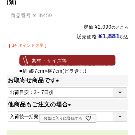
(紫)
商品番号
ts-lh459
定価
¥
2,090
のところ
¥
1,881
販売価格
税込
[
34
ポイント進呈 ]
素材・サイズ等
■約 縦7cm×横7cm(ビラ含む)
お取寄せ商品です
(
必
他商品もご注文の場合
須
(
)
お気に入りに登録する
必
須