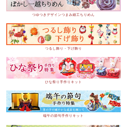
つゆつきデザインつまみ細工ちりめん
つるし飾り・下げ飾り
ひな祭り手作りキット
端午の節句手作りキット