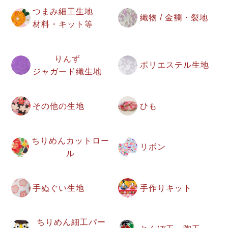
つまみ細工生地
織物 / 金襴・裂地
材料・キット等
りんず
ポリエステル生地
ジャガード織生地
その他の生地
ひも
ちりめんカットロー
リボン
ル
手ぬぐい生地
手作りキット
ちりめん細工パー