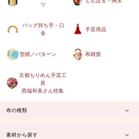
とんぼ玉・陶玉
ツ
バッグ持ち手・口
手芸用品
金
型紙／パターン
和雑貨
京都ちりめん手芸工
房
西端和美さん特集
布の種類
コットン／もめん生地
ちりめん生地
織物 金襴・裂地
りんず・ジャガード織生地
ポリエステル生地
その他の生地
ちりめんカットロール
リボン
素材から探す