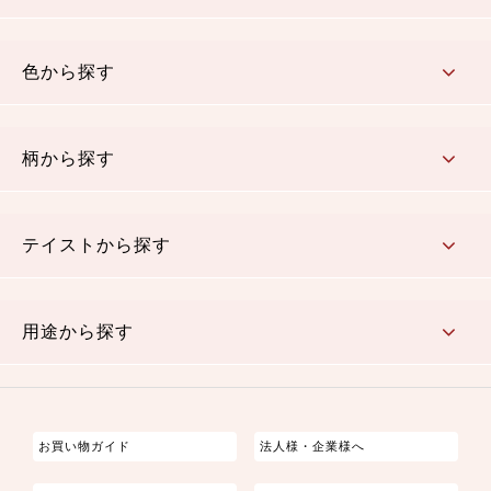
コットン／木綿素材（混紡含む）
ポリエステル素材（混紡含む）
レーヨン素材
シルク素材
麻／リネン（混紡含む）
本掲載生地
色から探す
赤・ピンク
黄色・オレンジ
茶・ベージュ
緑
青・紺
紫
白・アイボリー
黒・グレイ
金・銀
多色使い
リバーシブル
柄から探す
さくら柄
梅柄
和風花柄
洋テイスト花柄
植物柄
伝統柄・古典柄
飛鳥・奈良文様
かすり柄
動物柄
縞・ストライプ
水玉・ドット
チェック・格子
小紋柄
無地
テイストから探す
古典的
かわいい
華やか
モダン
レトロ
ベーシック
しぶい
男柄
おしゃれ
なごみ
洋テイスト
用途から探す
つまみ細工
ゆかた・じんべい
子供の着物
よさこい・舞台衣装
お祭り着
さむえ
エプロン・ホームウェア
ブラウス・シャツ・ワンピース
古ぶくさ
バッグ・ポーチ
インテリア
マスク
お買い物ガイド
法人様・企業様へ