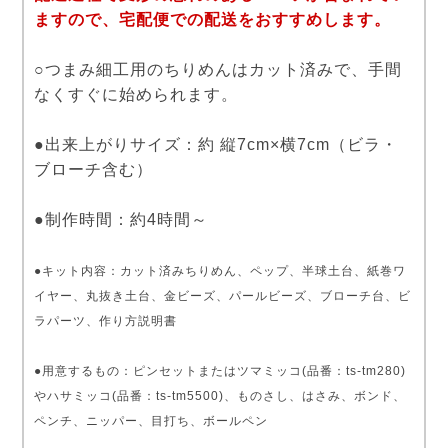
ますので、宅配便での配送をおすすめします。
○つまみ細工用のちりめんはカット済みで、手間
なくすぐに始められます。
●出来上がりサイズ：約 縦7cm×横7cm（ビラ・
ブローチ含む）
●制作時間：約4時間～
●キット内容：カット済みちりめん、ペップ、半球土台、紙巻ワ
イヤー、丸抜き土台、金ビーズ、パールビーズ、ブローチ台、ビ
ラパーツ、作り方説明書
●用意するもの：ピンセットまたはツマミッコ(品番：ts-tm280)
やハサミッコ(品番：ts-tm5500)、ものさし、はさみ、ボンド、
ペンチ、ニッパー、目打ち、ボールペン