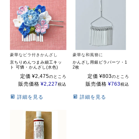
豪華なビラ付きかんざし
豪華な和風簪に
京ちりめんつまみ細工キッ
かんざし用銀ビラパーツ・1
ト 可憐・かんざし(水色)
2枚
定価
¥
2,475
定価
¥
803
のところ
のところ
販売価格
¥
2,227
販売価格
¥
763
税込
税込
詳細を見る
詳細を見る