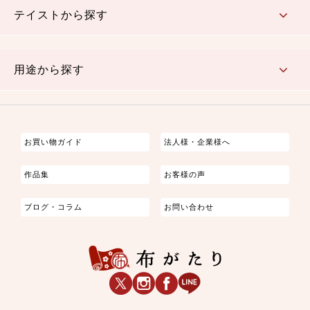
テイストから探す
古典的
かわいい
華やか
モダン
レトロ
ベーシック
しぶい
男柄
おしゃれ
なごみ
洋テイスト
用途から探す
つまみ細工
ゆかた・じんべい
子供の着物
よさこい・舞台衣装
お祭り着
さむえ
エプロン・ホームウェア
ブラウス・シャツ・ワンピース
古ぶくさ
バッグ・ポーチ
インテリア
マスク
お買い物ガイド
法人様・企業様へ
作品集
お客様の声
ブログ・コラム
お問い合わせ