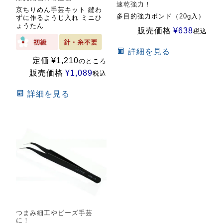
速乾強力！
京ちりめん手芸キット 縫わ
多目的強力ボンド（20g入）
ずに作るようじ入れ ミニひ
ょうたん
販売価格
¥
638
税込
詳細を見る
定価
¥
1,210
のところ
販売価格
¥
1,089
税込
詳細を見る
つまみ細工やビーズ手芸
に！