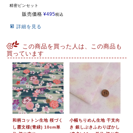
精密ピンセット
販売価格
¥
495
税込
詳細を見る
この商品を買った人は、この商品も
買っています
和柄コットン生地 桜づく
小幅ちりめん生地 干支向
し霞文様(青緑) 10cm単
き 銀しぶきふわりぼかし