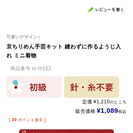
可愛いデザイン♪
京ちりめん手芸キット 縫わずに作るようじ入
れ ミニ着物
商品番号
ts-lh152
定価
¥
1,210
のところ
¥
1,089
販売価格
税込
[
20
ポイント進呈 ]