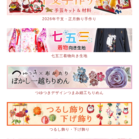
2026年干支・正月飾り手作り
七五三着物向き生地
つゆつきデザインつまみ細工ちりめん
つるし飾り・下げ飾り