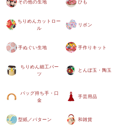
その他の生地
ひも
ちりめんカットロー
リボン
ル
手ぬぐい生地
手作りキット
ちりめん細工パー
とんぼ玉・陶玉
ツ
バッグ持ち手・口
手芸用品
金
型紙／パターン
和雑貨