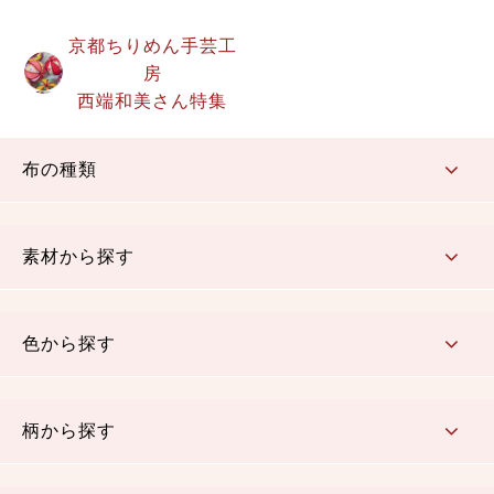
京都ちりめん手芸工
房
西端和美さん特集
布の種類
コットン／もめん生地
ちりめん生地
織物 金襴・裂地
りんず・ジャガード織生地
ポリエステル生地
その他の生地
ちりめんカットロール
リボン
素材から探す
コットン／木綿素材（混紡含む）
ポリエステル素材（混紡含む）
レーヨン素材
シルク素材
麻／リネン（混紡含む）
本掲載生地
色から探す
赤・ピンク
黄色・オレンジ
茶・ベージュ
緑
青・紺
紫
白・アイボリー
黒・グレイ
金・銀
多色使い
リバーシブル
柄から探す
さくら柄
梅柄
和風花柄
洋テイスト花柄
植物柄
伝統柄・古典柄
飛鳥・奈良文様
かすり柄
動物柄
縞・ストライプ
水玉・ドット
チェック・格子
小紋柄
無地