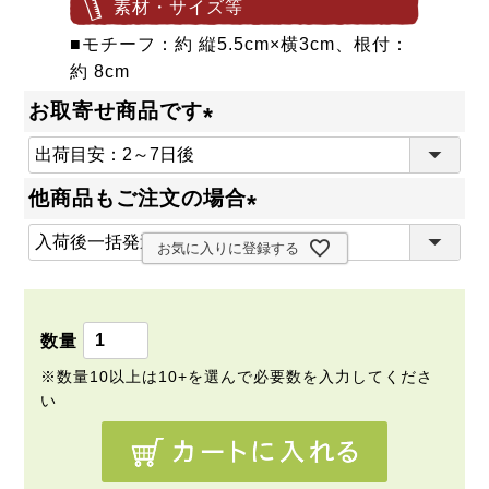
素材・サイズ等
■モチーフ：約 縦5.5cm×横3cm、根付：
約 8cm
お取寄せ商品です
(
必
他商品もご注文の場合
須
(
)
お気に入りに登録する
必
須
)