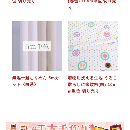
位 切り売り
(春色) 10cm単位 切り売
り
無地一越ちりめん 5mカ
着物用洗える生地 うろこ
ット《白系》
散らしに家紋柄(白) 10c
m単位 切り売り