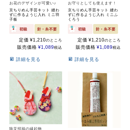
お花のデザインが可愛い♪
お守りとしても使えます！
京ちりめん手芸キット 縫わ
京ちりめん手芸キット 縫わ
ずに作るようじ入れ ミニ羽
ずに作るようじ入れ ミニふ
子板
くろう
定価
¥
1,210
定価
¥
1,210
のところ
のところ
販売価格
¥
1,089
販売価格
¥
1,089
税込
税込
詳細を見る
詳細を見る
除災招福の縁起物