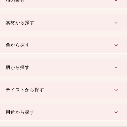
布の種類
コットン／もめん生地
ちりめん生地
織物 金襴・裂地
りんず・ジャガード織生地
ポリエステル生地
その他の生地
ちりめんカットロール
リボン
素材から探す
コットン／木綿素材（混紡含む）
ポリエステル素材（混紡含む）
レーヨン素材
シルク素材
麻／リネン（混紡含む）
本掲載生地
色から探す
赤・ピンク
黄色・オレンジ
茶・ベージュ
緑
青・紺
紫
白・アイボリー
黒・グレイ
金・銀
多色使い
リバーシブル
柄から探す
さくら柄
梅柄
和風花柄
洋テイスト花柄
植物柄
伝統柄・古典柄
飛鳥・奈良文様
かすり柄
動物柄
縞・ストライプ
水玉・ドット
チェック・格子
小紋柄
無地
テイストから探す
古典的
かわいい
華やか
モダン
レトロ
ベーシック
しぶい
男柄
おしゃれ
なごみ
洋テイスト
用途から探す
つまみ細工
ゆかた・じんべい
子供の着物
よさこい・舞台衣装
お祭り着
さむえ
エプロン・ホームウェア
ブラウス・シャツ・ワンピース
古ぶくさ
バッグ・ポーチ
インテリア
マスク