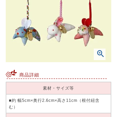
商品詳細
素材・サイズ等
■約 幅5cm×奥行2.6cm×高さ11cm（根付紐含
む）