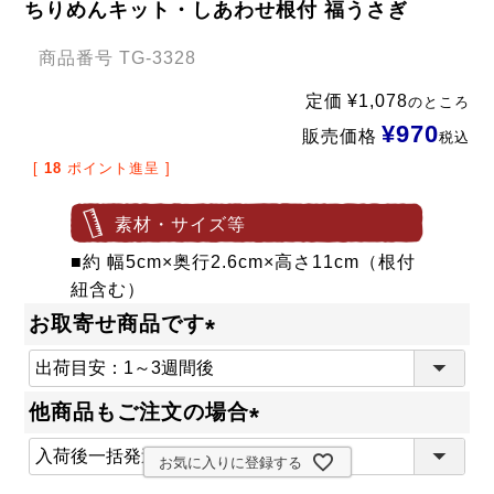
ちりめんキット・しあわせ根付 福うさぎ
商品番号
TG-3328
定価
¥
1,078
のところ
¥
970
販売価格
税込
[
18
ポイント進呈 ]
素材・サイズ等
■約 幅5cm×奥行2.6cm×高さ11cm（根付
紐含む）
お取寄せ商品です
(
必
他商品もご注文の場合
須
(
)
お気に入りに登録する
必