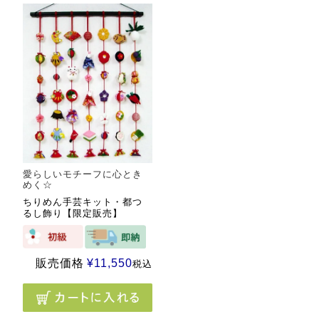
愛らしいモチーフに心とき
めく☆
ちりめん手芸キット・都つ
るし飾り【限定販売】
販売価格
¥
11,550
税込