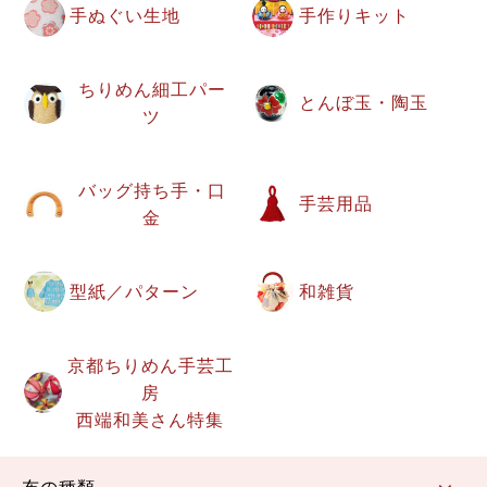
手ぬぐい生地
手作りキット
ちりめん細工パー
とんぼ玉・陶玉
ツ
バッグ持ち手・口
手芸用品
金
型紙／パターン
和雑貨
京都ちりめん手芸工
房
西端和美さん特集