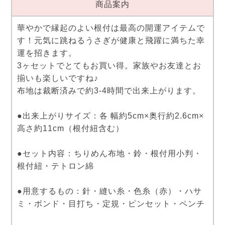
商品案内
華やかで縁起のよい根付は最高の開運アイテムで
す！元気に跳ねるうさぎが健康と飛躍に満ちた幸
運を招きます。
3ヶセットでとてもお買い得。家族やお友達とお
揃いも楽しいですね♪
布地は裁断済みで約3-4時間で出来上がります。
●出来上がりサイズ：各 幅約5cm×奥行約2.6cm×
高さ約11cm（根付紐含む）
●セット内容：ちりめん布地・鈴・根付用小判・
根付紐・テトロン綿
●用意するもの：針・縫い糸・色糸（赤）・ハサ
ミ・ボンド・目打ち・定規・ピンセット・ペンチ