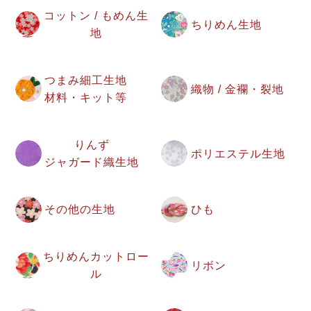
コットン / もめん生
ちりめん生地
地
つまみ細工生地
織物 / 金襴・裂地
材料・キット等
りんず
ポリエステル生地
ジャガード織生地
その他の生地
ひも
ちりめんカットロー
リボン
ル