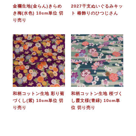
金襴生地(金らん)きらめ
2027干支ぬいぐるみキッ
き梅(水色) 10cm単位 切
ト 椿飾りのひつじさん
り売り
和柄コットン生地 彩り菊
和柄コットン生地 桜づく
づくし(紫) 10cm単位 切
し霞文様(青緑) 10cm単
り売り
位 切り売り