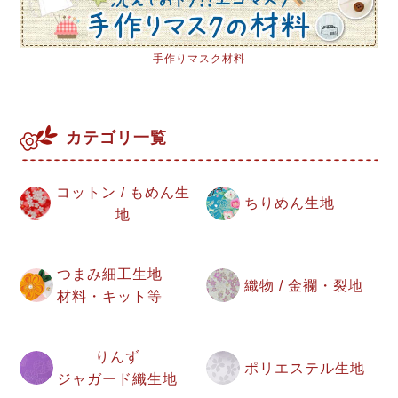
手作りマスク材料
カテゴリ一覧
コットン / もめん生
ちりめん生地
地
つまみ細工生地
織物 / 金襴・裂地
材料・キット等
りんず
ポリエステル生地
ジャガード織生地