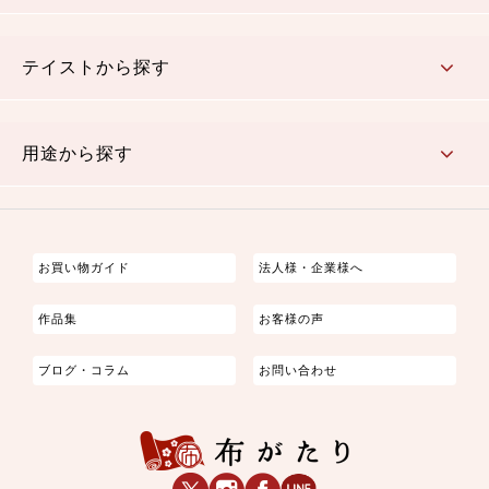
さくら柄
梅柄
和風花柄
洋テイスト花柄
植物柄
伝統柄・古典柄
飛鳥・奈良文様
かすり柄
動物柄
縞・ストライプ
水玉・ドット
チェック・格子
小紋柄
無地
テイストから探す
古典的
かわいい
華やか
モダン
レトロ
ベーシック
しぶい
男柄
おしゃれ
なごみ
洋テイスト
用途から探す
つまみ細工
ゆかた・じんべい
子供の着物
よさこい・舞台衣装
お祭り着
さむえ
エプロン・ホームウェア
ブラウス・シャツ・ワンピース
古ぶくさ
バッグ・ポーチ
インテリア
マスク
お買い物ガイド
法人様・企業様へ
作品集
お客様の声
ブログ・コラム
お問い合わせ