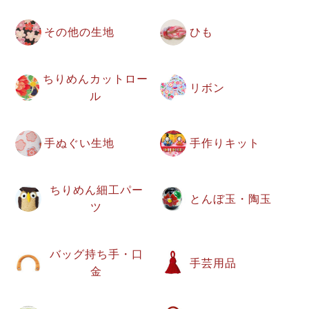
その他の生地
ひも
ちりめんカットロー
リボン
ル
手ぬぐい生地
手作りキット
ちりめん細工パー
とんぼ玉・陶玉
ツ
バッグ持ち手・口
手芸用品
金