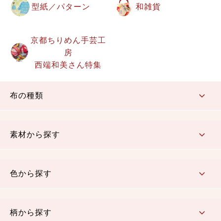
型紙／パターン
和雑貨
京都ちりめん手芸工
房
西端和美さん特集
布の種類
コットン／もめん生地
ちりめん生地
織物 金襴・裂地
りんず・ジャガード織生地
ポリエステル生地
その他の生地
ちりめんカットロール
リボン
素材から探す
コットン／木綿素材（混紡含む）
ポリエステル素材（混紡含む）
レーヨン素材
シルク素材
麻／リネン（混紡含む）
本掲載生地
色から探す
赤・ピンク
黄色・オレンジ
茶・ベージュ
緑
青・紺
紫
白・アイボリー
黒・グレイ
金・銀
多色使い
リバーシブル
柄から探す