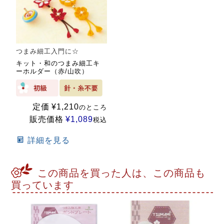
つまみ細工入門に☆
キット・和のつまみ細工キ
ーホルダー（赤/山吹）
定価
¥
1,210
のところ
販売価格
¥
1,089
税込
詳細を見る
この商品を買った人は、この商品も
買っています