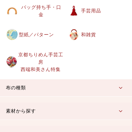
バッグ持ち手・口
手芸用品
金
型紙／パターン
和雑貨
京都ちりめん手芸工
房
西端和美さん特集
布の種類
コットン／もめん生地
ちりめん生地
織物 金襴・裂地
りんず・ジャガード織生地
ポリエステル生地
その他の生地
ちりめんカットロール
リボン
素材から探す
コットン／木綿素材（混紡含む）
ポリエステル素材（混紡含む）
レーヨン素材
シルク素材
麻／リネン（混紡含む）
本掲載生地