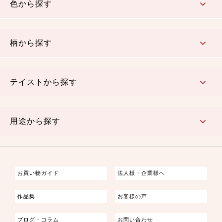
色から探す
赤・ピンク
黄色・オレンジ
茶・ベージュ
緑
青・紺
紫
白・アイボリー
黒・グレイ
金・銀
多色使い
リバーシブル
柄から探す
さくら柄
梅柄
和風花柄
洋テイスト花柄
植物柄
伝統柄・古典柄
飛鳥・奈良文様
かすり柄
動物柄
縞・ストライプ
水玉・ドット
チェック・格子
小紋柄
無地
テイストから探す
古典的
かわいい
華やか
モダン
レトロ
ベーシック
しぶい
男柄
おしゃれ
なごみ
洋テイスト
用途から探す
つまみ細工
ゆかた・じんべい
子供の着物
よさこい・舞台衣装
お祭り着
さむえ
エプロン・ホームウェア
ブラウス・シャツ・ワンピース
古ぶくさ
バッグ・ポーチ
インテリア
マスク
お買い物ガイド
法人様・企業様へ
作品集
お客様の声
ブログ・コラム
お問い合わせ