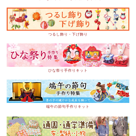
つるし飾り・下げ飾り
ひな祭り手作りキット
端午の節句手作りキット