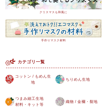
クリスマスも和風に
手作りマスク材料
カテゴリ一覧
コットン / もめん生
ちりめん生地
地
つまみ細工生地
織物 / 金襴・裂地
材料・キット等