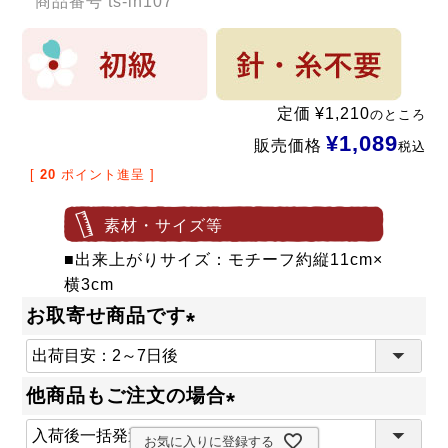
商品番号
ts-lh107
定価
¥
1,210
のところ
¥
1,089
販売価格
税込
[
20
ポイント進呈 ]
素材・サイズ等
■出来上がりサイズ：モチーフ約縦11cm×
横3cm
お取寄せ商品です
(
必
他商品もご注文の場合
須
(
)
お気に入りに登録する