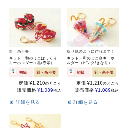
針・糸不要！
折り紙のように作れます！
キット・和のミニぽっくり
キット・和のミニ傘キーホ
キーホルダー（黒/赤紫）
ルダー（ピンク/きなり）
定価
¥
1,210
定価
¥
1,210
のところ
のところ
販売価格
¥
1,089
販売価格
¥
1,089
税込
税込
詳細を見る
詳細を見る