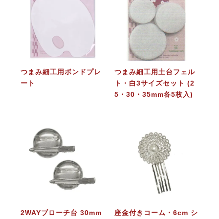
つまみ細工用ボンドプレ
つまみ細工用土台フェル
ート
ト・白3サイズセット (2
5・30・35mm各5枚入)
2WAYブローチ台 30mm
座金付きコーム・6cm シ