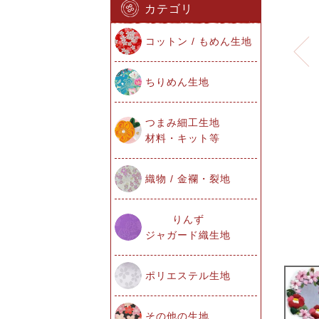
カテゴリ
コットン / もめん生地
ちりめん生地
つまみ細工生地
材料・キット等
織物 / 金襴・裂地
りんず
ジャガード織生地
ポリエステル生地
その他の生地