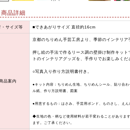
商品詳細
材・サイズ等
■できあがりサイズ 直径約16cm
京都のちりめん手芸工房より、季節のインテリア
押し絵の手法で作るリース調の壁掛け制作キット
トのインテリアグッズを、手作りでお楽しみくだ
○写真入り作り方説明書付き。
商品案内
●キット内容：ちりめん生地、ちりめんシール、貼り合わ
ル紙、作り方説明書、図案
●用意するもの：はさみ、手芸用ボンド、ものさし、えん
◆生地の色・柄など使用材料が若干変わることがありま
ます。ご了承ください。