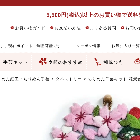
5,500円(税込)以上のお買い物で送
お買い物ガイド
お支払い方法
よくある質問
お問い
ま、現在ポイントご利用可能です。
クーポン情報
お気に入り一覧
手芸キット
季節のおすすめ
和風ひも
りめん細工・ちりめん手芸
し子・こぎん刺し
るし飾り・ひな祭り・端午の節句
物・干支
ェディング
ッグ・ポーチ・袋物
クセサリー・キーホルダー・根付類
絵・木目込み・手まり
ルトナージュ
引手芸
朱印帳
の他
和風花柄
モダン和風花柄
伝統柄
かすり柄
動物柄
縞・チェック・水玉など
その他の和風柄
洋風柄
グラデーション・ぼかし
無地・無地調
無地・手染めあづみ野木綿
ガーゼ生地
綿レース生地
つまみ細工向き
手ぬぐい
手芸用ちりめん
手芸用一越ちりめん
洗えるちりめん／ポリちりめん
正絹ちりめん／シルク
木綿ちりめん
オリジナル商品
西陣織 金襴・どんす類
西陣織 裂地・帯地
和柄りんず（綸子）生地・レーヨン
無地りんず（綸子）生地・レーヨン
ジャガード織
柄もの
無地・地模様
つまみ細工用カット済み生地
リネン／麻混生地
印伝調生地
たたみテープ／畳のへり
シルク生地
裏地
キュプラ・チュール
ゆかた・じんべい向き生地
つまみ細工生地・材料・キット等
七五三に～お子さまの着物向き生地
干支・正月手芸
つるしびな・つるし飾り
ひな祭り手作りキット
端午の節句手作りキット
鬼滅の刃・呪術廻戦特集
京都ちりめん手芸工房より・西端和美先生特集
コットン／木綿素材（混紡含む）
ポリエステル素材（混紡含む）
レーヨン素材
シルク素材
麻／リネン（混紡含む）
本掲載生地
赤・ピンク
黄色・オレンジ
茶・ベージュ
緑
青・紺
紫
白・アイボリー
黒・グレイ
金・銀
多色使い
リバーシブル
さくら柄
梅柄
和風花柄
洋テイスト花柄
植物柄
伝統柄・古典柄
飛鳥・奈良文様
かすり柄
動物柄
縞・ストライプ
水玉・ドット
チェック・格子
小紋柄
無地
古典的
かわいい
華やか
モダン
レトロ
ベーシック
しぶい
男柄
おしゃれ
なごみ
洋テイスト
つまみ細工
ゆかた・じんべい
子供の着物
ベビー袴&上着セット
よさこい・舞台衣装
お祭り着
さむえ
エプロン・ホームウェア
ブラウス・シャツ・ワンピース
古ぶくさ
バッグ・ポーチ
インテリア
マスク
ひな祭りちりめんキット
縁起物(ふくろう、まり、瓢箪
髪飾り・アクセサリー
根付・ストラップ・キーホ
巾着・がま口等
タペストリー
人形・動物
干支
その他
ふきん
コースター・ランチョンマ
バッグ・ポーチ類
その他
刺し子布（布のみ）
刺し子糸
つるしびな・つるし飾り
ひな祭り
端午の節句
動物
干支
リングピロー
ウェディングベア・ウエル
アクセサリー
ウェルカムボード
バッグ類
ポーチ類
ペンケース・メガネケース
コインケース
その他のケース・袋物
アクセサリー・髪飾り
キーホルダー・根付・スト
押絵
木目込み
手まり
たたみへり・たたみシート
ドールチャーム
編み物
刺しゅう
タペストリー
ビーズ手芸
布ぞうり
クリスマス・ハロウィン
その他のキット
夏休み手作り特集
ちりめん・木綿丸ひも
江戸打ちひも
人五・人八紐
メタリックヤーン／ひも
その他のひも
りめん細工・ちりめん手芸
タペストリー
ちりめん手芸キット 花景