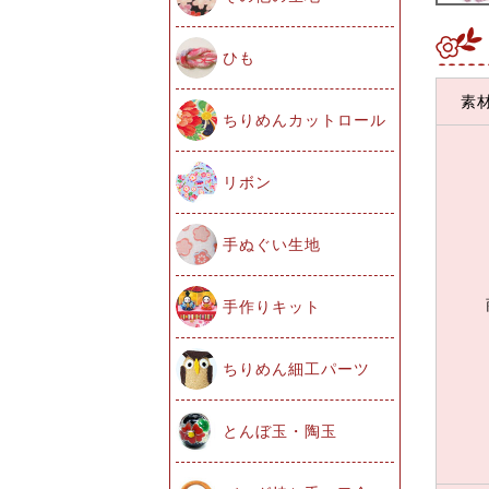
ひも
素
ちりめんカットロール
リボン
手ぬぐい生地
手作りキット
ちりめん細工パーツ
とんぼ玉・陶玉