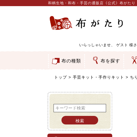
和柄生地・和布・手芸の通販店《公式》布がたり
いらっしゃいませ、
ゲスト
様さ
布の種類
布を探す
和柄生地
コットン／もめん生地
ちりめん生地
織物 金襴・裂地
りんず・ジャガード織生地
ポリエステル生地
服地
その他の生地
ちりめんカットロール
リボン
素材から探す
色から探す
柄から探す
テイストから探す
用途から探す
ち
刺
つ
動
ウ
バ
ア
押
カ
水
御
そ
トップ
手芸キット・手作りキット
ち
検索