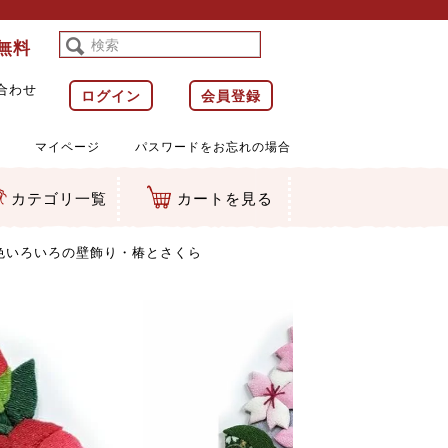
料無料
合わせ
ログイン
会員登録
マイページ
パスワードをお忘れの場合
カテゴリ一覧
カートを見る
等)
ルダー
ット類
カムマスコット
ラップ
色いろいろの壁飾り・椿とさくら