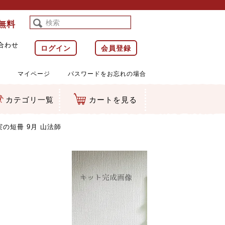
料無料
合わせ
ログイン
会員登録
マイページ
パスワードをお忘れの場合
カテゴリ一覧
カートを見る
等)
ルダー
ット類
カムマスコット
ラップ
の短冊 9月 山法師