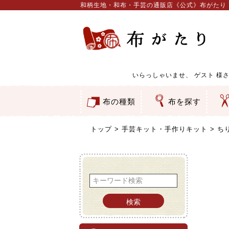
和柄生地・和布・手芸の通販店《公式》布がたり
いらっしゃいませ、
ゲスト
様さ
布の種類
布を探す
和柄生地
コットン／もめん生地
ちりめん生地
織物 金襴・裂地
りんず・ジャガード織生地
ポリエステル生地
服地
その他の生地
ちりめんカットロール
リボン
素材から探す
色から探す
柄から探す
テイストから探す
用途から探す
ち
刺
つ
動
ウ
バ
ア
押
カ
水
御
そ
トップ
手芸キット・手作りキット
ち
検索