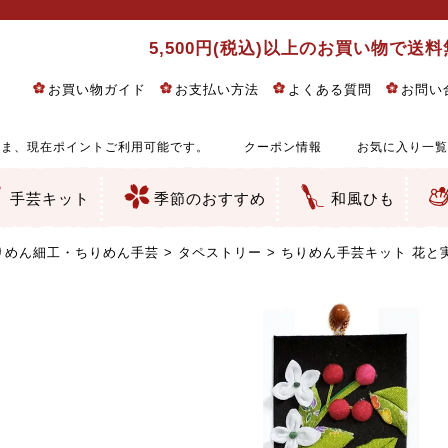
5,500円(税込)以上のお買い物で送
お買い物ガイド
お支払い方法
よくある質問
お問い
ま、現在ポイントご利用可能です。
クーポン情報
お気に入り一覧
手芸キット
季節のおすすめ
和風ひも
りめん細工・ちりめん手芸
し子・こぎん刺し
るし飾り・ひな祭り・端午の節句
物・干支
ェディング
ッグ・ポーチ・袋物
クセサリー・キーホルダー・根付類
絵・木目込み・手まり
ルトナージュ
引手芸
朱印帳
の他
和風花柄
モダン和風花柄
伝統柄
かすり柄
動物柄
縞・チェック・水玉など
その他の和風柄
洋風柄
グラデーション・ぼかし
無地・無地調
無地・手染めあづみ野木綿
ガーゼ生地
綿レース生地
つまみ細工向き
手ぬぐい
手芸用ちりめん
手芸用一越ちりめん
洗えるちりめん／ポリちりめん
正絹ちりめん／シルク
木綿ちりめん
オリジナル商品
西陣織 金襴・どんす類
西陣織 裂地・帯地
和柄りんず（綸子）生地・レーヨン
無地りんず（綸子）生地・レーヨン
ジャガード織
柄もの
無地・地模様
つまみ細工用カット済み生地
リネン／麻混生地
印伝調生地
たたみテープ／畳のへり
シルク生地
裏地
キュプラ・チュール
ゆかた・じんべい向き生地
つまみ細工生地・材料・キット等
七五三に～お子さまの着物向き生地
干支・正月手芸
つるしびな・つるし飾り
ひな祭り手作りキット
端午の節句手作りキット
鬼滅の刃・呪術廻戦特集
京都ちりめん手芸工房より・西端和美先生特集
コットン／木綿素材（混紡含む）
ポリエステル素材（混紡含む）
レーヨン素材
シルク素材
麻／リネン（混紡含む）
本掲載生地
赤・ピンク
黄色・オレンジ
茶・ベージュ
緑
青・紺
紫
白・アイボリー
黒・グレイ
金・銀
多色使い
リバーシブル
さくら柄
梅柄
和風花柄
洋テイスト花柄
植物柄
伝統柄・古典柄
飛鳥・奈良文様
かすり柄
動物柄
縞・ストライプ
水玉・ドット
チェック・格子
小紋柄
無地
古典的
かわいい
華やか
モダン
レトロ
ベーシック
しぶい
男柄
おしゃれ
なごみ
洋テイスト
つまみ細工
ゆかた・じんべい
子供の着物
ベビー袴&上着セット
よさこい・舞台衣装
お祭り着
さむえ
エプロン・ホームウェア
ブラウス・シャツ・ワンピース
古ぶくさ
バッグ・ポーチ
インテリア
マスク
ひな祭りちりめんキット
縁起物(ふくろう、まり、瓢箪
髪飾り・アクセサリー
根付・ストラップ・キーホ
巾着・がま口等
タペストリー
人形・動物
干支
その他
ふきん
コースター・ランチョンマ
バッグ・ポーチ類
その他
刺し子布（布のみ）
刺し子糸
つるしびな・つるし飾り
ひな祭り
端午の節句
動物
干支
リングピロー
ウェディングベア・ウエル
アクセサリー
ウェルカムボード
バッグ類
ポーチ類
ペンケース・メガネケース
コインケース
その他のケース・袋物
アクセサリー・髪飾り
キーホルダー・根付・スト
押絵
木目込み
手まり
たたみへり・たたみシート
ドールチャーム
編み物
刺しゅう
タペストリー
ビーズ手芸
布ぞうり
クリスマス・ハロウィン
その他のキット
夏休み手作り特集
ちりめん・木綿丸ひも
江戸打ちひも
人五・人八紐
メタリックヤーン／ひも
その他のひも
りめん細工・ちりめん手芸
タペストリー
ちりめん手芸キット 花と実