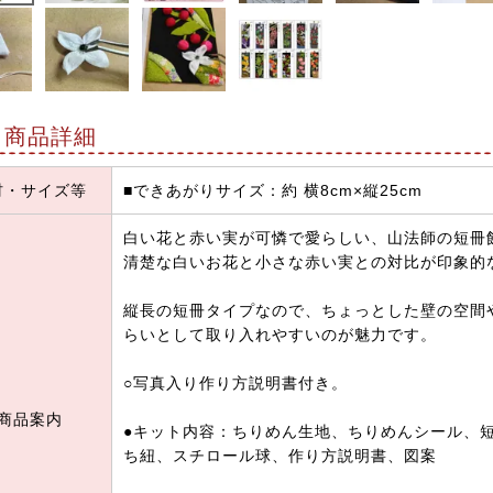
商品詳細
材・サイズ等
■できあがりサイズ：約 横8cm×縦25cm
白い花と赤い実が可憐で愛らしい、山法師の短冊
清楚な白いお花と小さな赤い実との対比が印象的
縦長の短冊タイプなので、ちょっとした壁の空間
らいとして取り入れやすいのが魅力です。
○写真入り作り方説明書付き。
商品案内
●キット内容：ちりめん生地、ちりめんシール、
ち紐、スチロール球、作り方説明書、図案