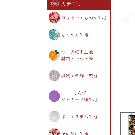
カテゴリ
コットン / もめん生地
ちりめん生地
つまみ細工生地
材料・キット等
織物 / 金襴・裂地
りんず
ジャガード織生地
ポリエステル生地
その他の生地