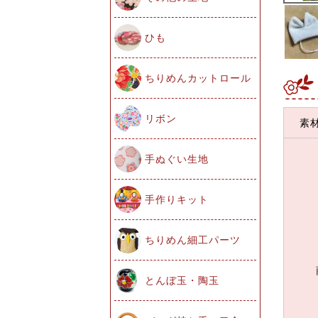
ひも
ちりめんカットロール
リボン
素
手ぬぐい生地
手作りキット
ちりめん細工パーツ
とんぼ玉・陶玉