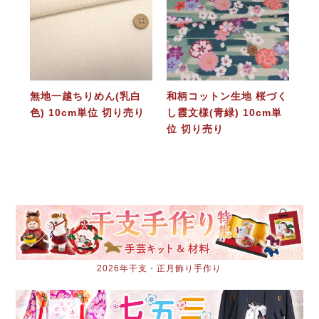
無地一越ちりめん(乳白
和柄コットン生地 桜づく
色) 10cm単位 切り売り
し霞文様(青緑) 10cm単
位 切り売り
2026年干支・正月飾り手作り