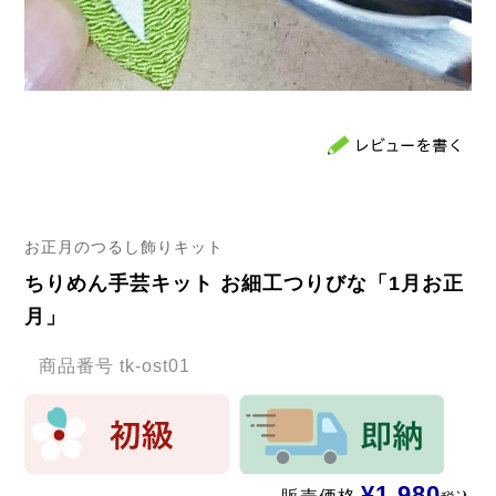
お正月のつるし飾りキット
ちりめん手芸キット お細工つりびな「1月お正
月」
商品番号
tk-ost01
¥
1,980