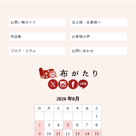
つまみ細工
ゆかた・じんべい
子供の着物
よさこい・舞台衣装
お祭り着
さむえ
エプロン・ホームウェア
ブラウス・シャツ・ワンピース
古ぶくさ
バッグ・ポーチ
インテリア
マスク
お買い物ガイド
法人様・企業様へ
作品集
お客様の声
ブログ・コラム
お問い合わせ