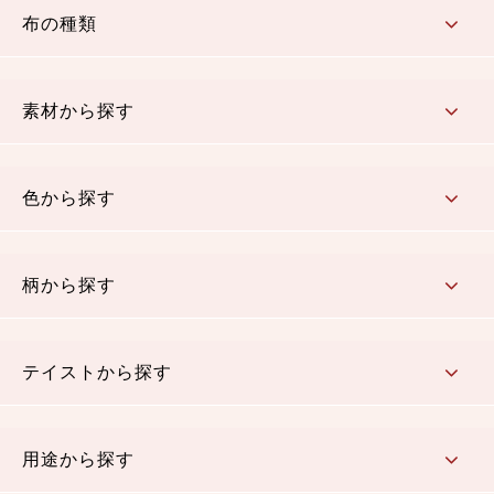
布の種類
コットン／もめん生地
ちりめん生地
織物 金襴・裂地
りんず・ジャガード織生地
ポリエステル生地
その他の生地
ちりめんカットロール
リボン
素材から探す
コットン／木綿素材（混紡含む）
ポリエステル素材（混紡含む）
レーヨン素材
シルク素材
麻／リネン（混紡含む）
本掲載生地
色から探す
赤・ピンク
黄色・オレンジ
茶・ベージュ
緑
青・紺
紫
白・アイボリー
黒・グレイ
金・銀
多色使い
リバーシブル
柄から探す
さくら柄
梅柄
和風花柄
洋テイスト花柄
植物柄
伝統柄・古典柄
飛鳥・奈良文様
かすり柄
動物柄
縞・ストライプ
水玉・ドット
チェック・格子
小紋柄
無地
テイストから探す
古典的
かわいい
華やか
モダン
レトロ
ベーシック
しぶい
男柄
おしゃれ
なごみ
洋テイスト
用途から探す