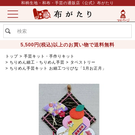
和柄生地・和布・手芸の通販店《公式》布がたり
ME
NU
5,500円(税込)以上のお買い物で送料無料
トップ
手芸キット・手作りキット
ちりめん細工・ちりめん手芸
タペストリー
ちりめん手芸キット お細工つりびな「1月お正月」