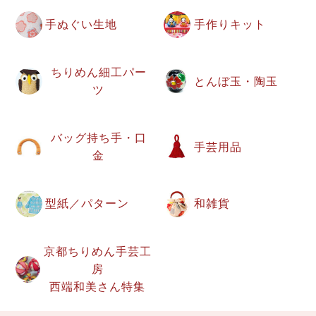
手ぬぐい生地
手作りキット
ちりめん細工パー
とんぼ玉・陶玉
ツ
バッグ持ち手・口
手芸用品
金
型紙／パターン
和雑貨
京都ちりめん手芸工
房
西端和美さん特集