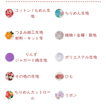
コットン / もめん生
ちりめん生地
地
つまみ細工生地
織物 / 金襴・裂地
材料・キット等
りんず
ポリエステル生地
ジャガード織生地
その他の生地
ひも
ちりめんカットロー
リボン
ル