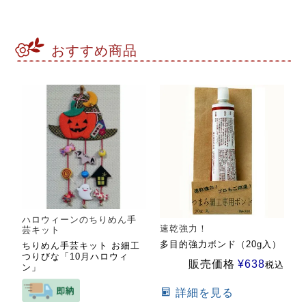
おすすめ商品
ハロウィーンのちりめん手
速乾強力！
芸キット
多目的強力ボンド（20g入）
ちりめん手芸キット お細工
つりびな「10月ハロウィ
販売価格
¥
638
税込
ン」
詳細を見る