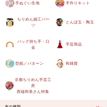
手ぬぐい生地
手作りキット
ちりめん細工パー
とんぼ玉・陶玉
ツ
バッグ持ち手・口
手芸用品
金
型紙／パターン
和雑貨
京都ちりめん手芸工
房
西端和美さん特集
布の種類