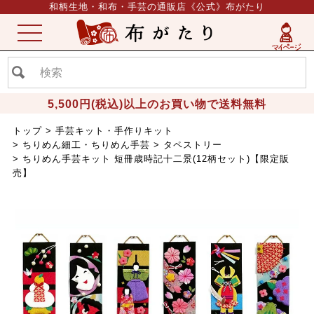
和柄生地・和布・手芸の通販店《公式》布がたり
ME
NU
5,500円(税込)以上のお買い物で送料無料
トップ
手芸キット・手作りキット
ちりめん細工・ちりめん手芸
タペストリー
ちりめん手芸キット 短冊歳時記十二景(12柄セット)【限定販
売】