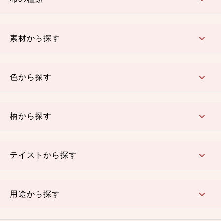
コットン／もめん生地
ちりめん生地
織物 金襴・裂地
りんず・ジャガード織生地
ポリエステル生地
その他の生地
ちりめんカットロール
リボン
素材から探す
コットン／木綿素材（混紡含む）
ポリエステル素材（混紡含む）
レーヨン素材
シルク素材
麻／リネン（混紡含む）
本掲載生地
色から探す
赤・ピンク
黄色・オレンジ
茶・ベージュ
緑
青・紺
紫
白・アイボリー
黒・グレイ
金・銀
多色使い
リバーシブル
柄から探す
さくら柄
梅柄
和風花柄
洋テイスト花柄
植物柄
伝統柄・古典柄
飛鳥・奈良文様
かすり柄
動物柄
縞・ストライプ
水玉・ドット
チェック・格子
小紋柄
無地
テイストから探す
古典的
かわいい
華やか
モダン
レトロ
ベーシック
しぶい
男柄
おしゃれ
なごみ
洋テイスト
用途から探す
つまみ細工
ゆかた・じんべい
子供の着物
よさこい・舞台衣装
お祭り着
さむえ
エプロン・ホームウェア
ブラウス・シャツ・ワンピース
古ぶくさ
バッグ・ポーチ
インテリア
マスク