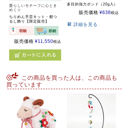
多目的強力ボンド（20g入）
愛らしいモチーフに心とき
めく☆
販売価格
¥
638
税込
ちりめん手芸キット・都つ
るし飾り【限定販売】
詳細を見る
販売価格
¥
11,550
税込
この商品を買った人は、この商品も
買っています