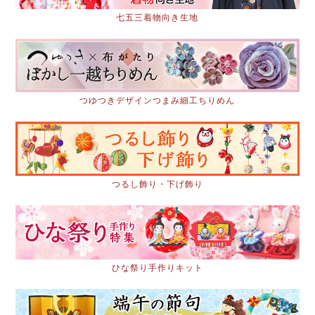
七五三着物向き生地
つゆつきデザインつまみ細工ちりめん
つるし飾り・下げ飾り
ひな祭り手作りキット