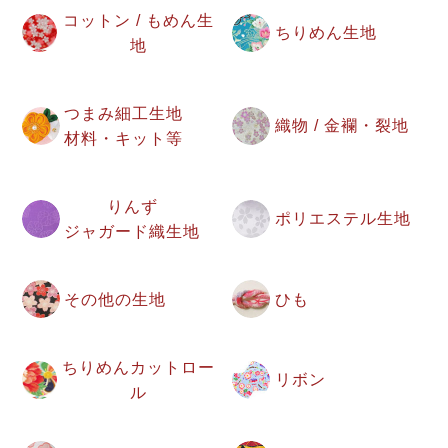
コットン / もめん生
ちりめん生地
地
つまみ細工生地
織物 / 金襴・裂地
材料・キット等
りんず
ポリエステル生地
ジャガード織生地
その他の生地
ひも
ちりめんカットロー
リボン
ル