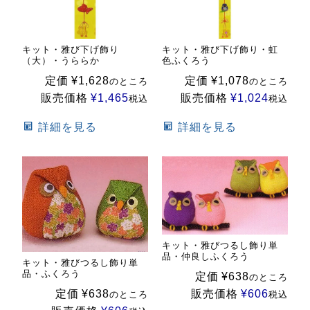
キット・雅び下げ飾り
キット・雅び下げ飾り・虹
（大）・うららか
色ふくろう
定価
¥
1,628
定価
¥
1,078
のところ
のところ
販売価格
¥
1,465
販売価格
¥
1,024
税込
税込
詳細を見る
詳細を見る
キット・雅びつるし飾り単
品・仲良しふくろう
キット・雅びつるし飾り単
品・ふくろう
定価
¥
638
のところ
定価
¥
638
販売価格
¥
606
のところ
税込