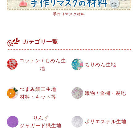
手作りマスク材料
カテゴリ一覧
コットン / もめん生
ちりめん生地
地
つまみ細工生地
織物 / 金襴・裂地
材料・キット等
りんず
ポリエステル生地
ジャガード織生地