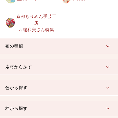
京都ちりめん手芸工
房
西端和美さん特集
布の種類
コットン／もめん生地
ちりめん生地
織物 金襴・裂地
りんず・ジャガード織生地
ポリエステル生地
その他の生地
ちりめんカットロール
リボン
素材から探す
コットン／木綿素材（混紡含む）
ポリエステル素材（混紡含む）
レーヨン素材
シルク素材
麻／リネン（混紡含む）
本掲載生地
色から探す
赤・ピンク
黄色・オレンジ
茶・ベージュ
緑
青・紺
紫
白・アイボリー
黒・グレイ
金・銀
多色使い
リバーシブル
柄から探す