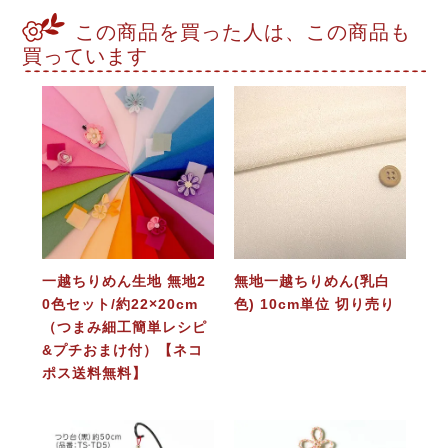
この商品を買った人は、この商品も
買っています
一越ちりめん生地 無地2
無地一越ちりめん(乳白
0色セット/約22×20cm
色) 10cm単位 切り売り
（つまみ細工簡単レシピ
&プチおまけ付）【ネコ
ポス送料無料】