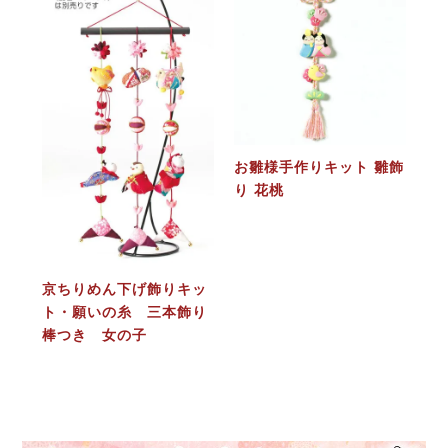
お雛様手作りキット 雛飾
り 花桃
京ちりめん下げ飾りキッ
ト・願いの糸 三本飾り
棒つき 女の子