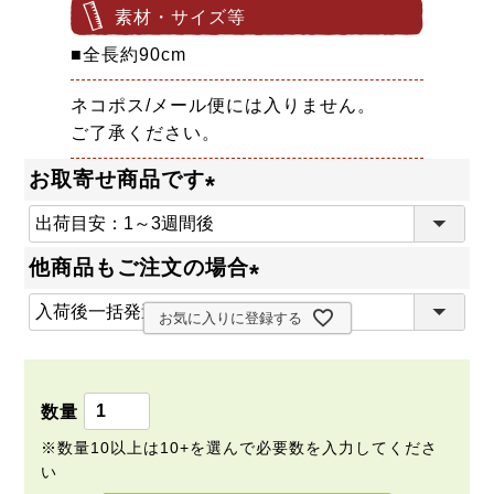
素材・サイズ等
■全長約90cm
ネコポス/メール便には入りません。
ご了承ください。
お取寄せ商品です
(
必
他商品もご注文の場合
須
(
)
お気に入りに登録する
必
須
)