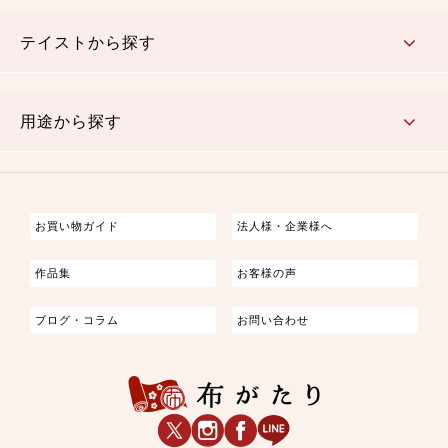
さくら柄
梅柄
和風花柄
洋テイスト花柄
植物柄
伝統柄・古典柄
飛鳥・奈良文様
かすり柄
動物柄
縞・ストライプ
水玉・ドット
チェック・格子
小紋柄
無地
テイストから探す
古典的
かわいい
華やか
モダン
レトロ
ベーシック
しぶい
男柄
おしゃれ
なごみ
洋テイスト
用途から探す
つまみ細工
ゆかた・じんべい
子供の着物
よさこい・舞台衣装
お祭り着
さむえ
エプロン・ホームウェア
ブラウス・シャツ・ワンピース
古ぶくさ
バッグ・ポーチ
インテリア
マスク
お買い物ガイド
法人様・企業様へ
作品集
お客様の声
ブログ・コラム
お問い合わせ