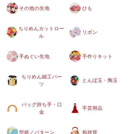
その他の生地
ひも
ちりめんカットロー
リボン
ル
手ぬぐい生地
手作りキット
ちりめん細工パー
とんぼ玉・陶玉
ツ
バッグ持ち手・口
手芸用品
金
型紙／パターン
和雑貨