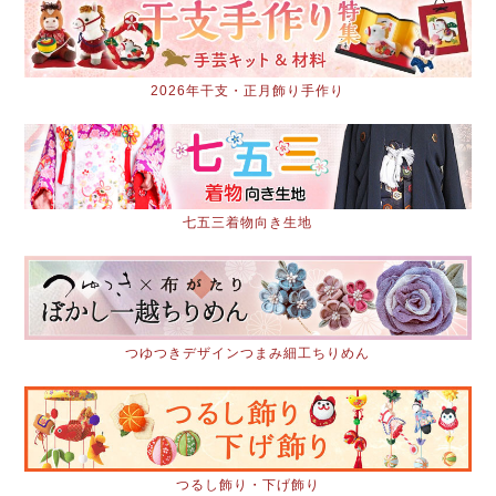
2026年干支・正月飾り手作り
七五三着物向き生地
つゆつきデザインつまみ細工ちりめん
つるし飾り・下げ飾り