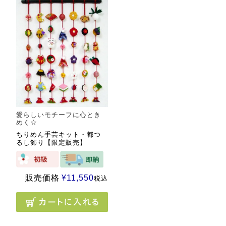
愛らしいモチーフに心とき
めく☆
ちりめん手芸キット・都つ
るし飾り【限定販売】
販売価格
¥
11,550
税込