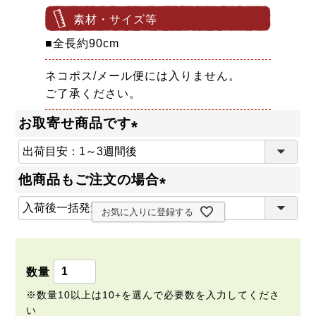
素材・サイズ等
■全長約90cm
ネコポス/メール便には入りません。
ご了承ください。
お取寄せ商品です
(
必
他商品もご注文の場合
須
(
)
お気に入りに登録する
必
須
)