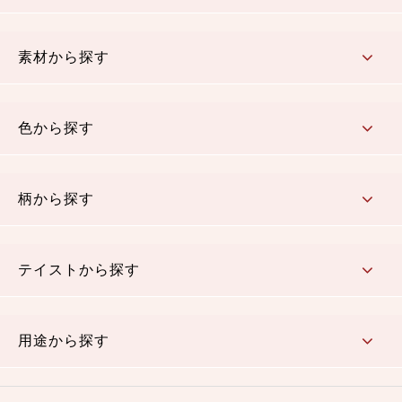
コットン／もめん生地
ちりめん生地
織物 金襴・裂地
りんず・ジャガード織生地
ポリエステル生地
その他の生地
ちりめんカットロール
リボン
素材から探す
コットン／木綿素材（混紡含む）
ポリエステル素材（混紡含む）
レーヨン素材
シルク素材
麻／リネン（混紡含む）
本掲載生地
色から探す
赤・ピンク
黄色・オレンジ
茶・ベージュ
緑
青・紺
紫
白・アイボリー
黒・グレイ
金・銀
多色使い
リバーシブル
柄から探す
さくら柄
梅柄
和風花柄
洋テイスト花柄
植物柄
伝統柄・古典柄
飛鳥・奈良文様
かすり柄
動物柄
縞・ストライプ
水玉・ドット
チェック・格子
小紋柄
無地
テイストから探す
古典的
かわいい
華やか
モダン
レトロ
ベーシック
しぶい
男柄
おしゃれ
なごみ
洋テイスト
用途から探す
つまみ細工
ゆかた・じんべい
子供の着物
よさこい・舞台衣装
お祭り着
さむえ
エプロン・ホームウェア
ブラウス・シャツ・ワンピース
古ぶくさ
バッグ・ポーチ
インテリア
マスク