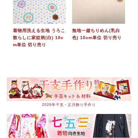
着物用洗える生地 うろこ
無地一越ちりめん(乳白
散らしに家紋柄(白) 10c
色) 10cm単位 切り売り
m単位 切り売り
2026年干支・正月飾り手作り