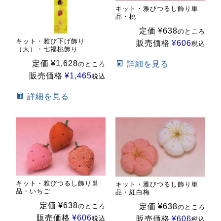
キット・雅びつるし飾り単
品・桃
定価
¥
638
のところ
キット・雅び下げ飾り
販売価格
¥
606
税込
（大）・七福桃飾り
定価
¥
1,628
詳細を見る
のところ
販売価格
¥
1,465
税込
詳細を見る
キット・雅びつるし飾り単
キット・雅びつるし飾り単
品・いちご
品・紅白梅
定価
¥
638
定価
¥
638
のところ
のところ
販売価格
¥
606
販売価格
¥
606
税込
税込