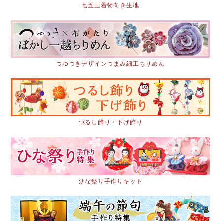
七五三着物向き生地
つゆつきデザインつまみ細工ちりめん
つるし飾り・下げ飾り
ひな祭り手作りキット