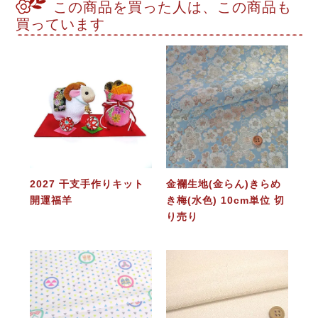
この商品を買った人は、この商品も
買っています
2027 干支手作りキット
金襴生地(金らん)きらめ
開運福羊
き梅(水色) 10cm単位 切
り売り