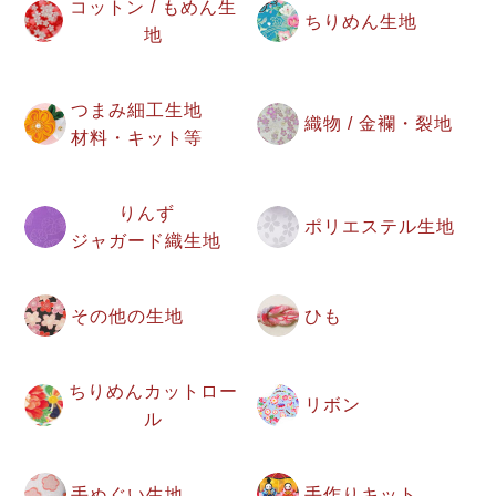
コットン / もめん生
ちりめん生地
地
つまみ細工生地
織物 / 金襴・裂地
材料・キット等
りんず
ポリエステル生地
ジャガード織生地
その他の生地
ひも
ちりめんカットロー
リボン
ル
手ぬぐい生地
手作りキット