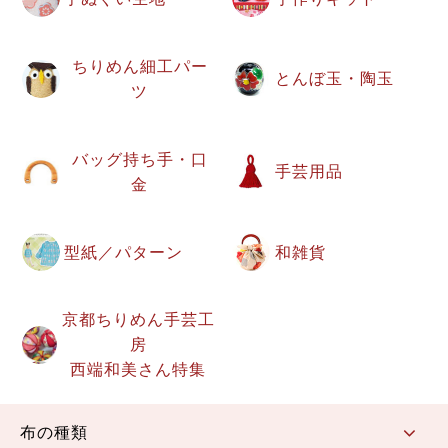
ちりめん細工パー
とんぼ玉・陶玉
ツ
バッグ持ち手・口
手芸用品
金
型紙／パターン
和雑貨
京都ちりめん手芸工
房
西端和美さん特集
布の種類