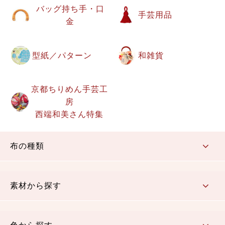
バッグ持ち手・口
手芸用品
金
型紙／パターン
和雑貨
京都ちりめん手芸工
房
西端和美さん特集
布の種類
コットン／もめん生地
ちりめん生地
織物 金襴・裂地
りんず・ジャガード織生地
ポリエステル生地
その他の生地
ちりめんカットロール
リボン
素材から探す
コットン／木綿素材（混紡含む）
ポリエステル素材（混紡含む）
レーヨン素材
シルク素材
麻／リネン（混紡含む）
本掲載生地