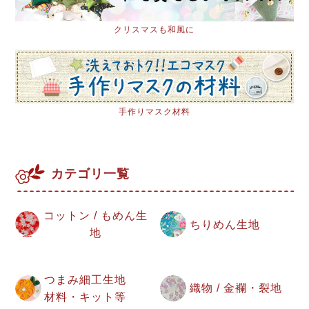
クリスマスも和風に
手作りマスク材料
カテゴリ一覧
コットン / もめん生
ちりめん生地
地
つまみ細工生地
織物 / 金襴・裂地
材料・キット等