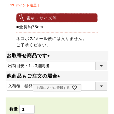
[
19
ポイント進呈 ]
素材・サイズ等
■全長約78cm
ネコポス/メール便には入りません。
ご了承ください。
お取寄せ商品です
(
必
他商品もご注文の場合
須
(
)
お気に入りに登録する
必
須
)