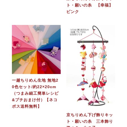
ト・願いの糸 【幸福】
ピンク
一越ちりめん生地 無地2
0色セット/約22×20cm
（つまみ細工簡単レシピ
&プチおまけ付）【ネコ
ポス送料無料】
京ちりめん下げ飾りキッ
ト・願いの糸 三本飾り