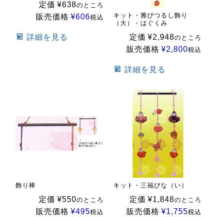
定価
¥
638
のところ
キット・雅びつるし飾り
販売価格
¥
606
税込
（大）・はぐくみ
詳細を見る
定価
¥
2,948
のところ
販売価格
¥
2,800
税込
詳細を見る
飾り棒
キット・三福びな（い）
定価
¥
550
定価
¥
1,848
のところ
のところ
販売価格
¥
495
販売価格
¥
1,755
税込
税込