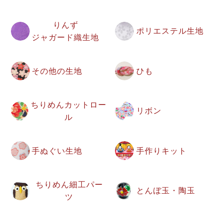
りんず
ポリエステル生地
ジャガード織生地
その他の生地
ひも
ちりめんカットロー
リボン
ル
手ぬぐい生地
手作りキット
ちりめん細工パー
とんぼ玉・陶玉
ツ