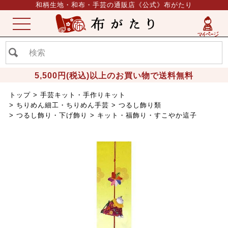
和柄生地・和布・手芸の通販店《公式》布がたり
ME
NU
5,500円(税込)以上のお買い物で送料無料
トップ
手芸キット・手作りキット
ちりめん細工・ちりめん手芸
つるし飾り類
つるし飾り・下げ飾り
キット・福飾り・すこやか這子