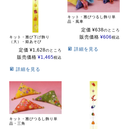
キット・雅びつるし飾り単
品・風車
定価
¥
638
のところ
販売価格
¥
606
キット・雅び下げ飾り
税込
（大）・姫あそび
詳細を見る
定価
¥
1,628
のところ
販売価格
¥
1,465
税込
詳細を見る
キット・雅びつるし飾り単
品・三角