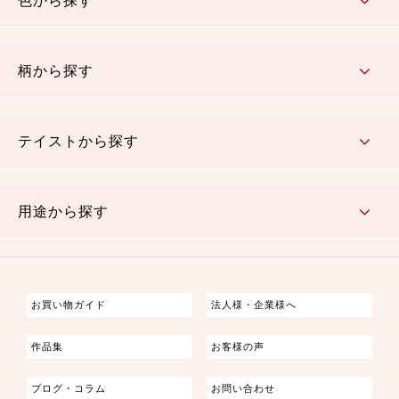
色から探す
赤・ピンク
黄色・オレンジ
茶・ベージュ
緑
青・紺
紫
白・アイボリー
黒・グレイ
金・銀
多色使い
リバーシブル
柄から探す
さくら柄
梅柄
和風花柄
洋テイスト花柄
植物柄
伝統柄・古典柄
飛鳥・奈良文様
かすり柄
動物柄
縞・ストライプ
水玉・ドット
チェック・格子
小紋柄
無地
テイストから探す
古典的
かわいい
華やか
モダン
レトロ
ベーシック
しぶい
男柄
おしゃれ
なごみ
洋テイスト
用途から探す
つまみ細工
ゆかた・じんべい
子供の着物
よさこい・舞台衣装
お祭り着
さむえ
エプロン・ホームウェア
ブラウス・シャツ・ワンピース
古ぶくさ
バッグ・ポーチ
インテリア
マスク
お買い物ガイド
法人様・企業様へ
作品集
お客様の声
ブログ・コラム
お問い合わせ