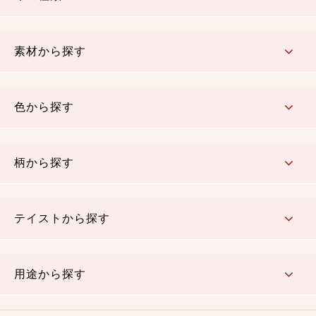
コットン／もめん生地
ちりめん生地
織物 金襴・裂地
りんず・ジャガード織生地
ポリエステル生地
その他の生地
ちりめんカットロール
リボン
素材から探す
コットン／木綿素材（混紡含む）
ポリエステル素材（混紡含む）
レーヨン素材
シルク素材
麻／リネン（混紡含む）
本掲載生地
色から探す
赤・ピンク
黄色・オレンジ
茶・ベージュ
緑
青・紺
紫
白・アイボリー
黒・グレイ
金・銀
多色使い
リバーシブル
柄から探す
さくら柄
梅柄
和風花柄
洋テイスト花柄
植物柄
伝統柄・古典柄
飛鳥・奈良文様
かすり柄
動物柄
縞・ストライプ
水玉・ドット
チェック・格子
小紋柄
無地
テイストから探す
古典的
かわいい
華やか
モダン
レトロ
ベーシック
しぶい
男柄
おしゃれ
なごみ
洋テイスト
用途から探す
つまみ細工
ゆかた・じんべい
子供の着物
よさこい・舞台衣装
お祭り着
さむえ
エプロン・ホームウェア
ブラウス・シャツ・ワンピース
古ぶくさ
バッグ・ポーチ
インテリア
マスク