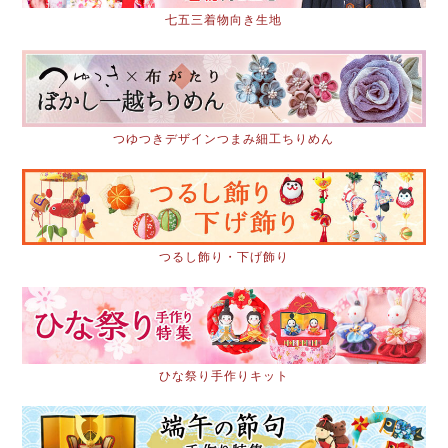
七五三着物向き生地
つゆつきデザインつまみ細工ちりめん
つるし飾り・下げ飾り
ひな祭り手作りキット