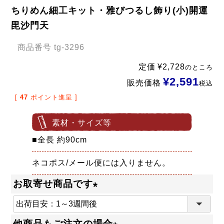
ちりめん細工キット・雅びつるし飾り(小)開運
毘沙門天
商品番号
tg-3296
定価
¥
2,728
のところ
¥
2,591
販売価格
税込
[
47
ポイント進呈 ]
素材・サイズ等
■全長 約90cm
ネコポス/メール便には入りません。
お取寄せ商品です
(
必
他商品もご注文の場合