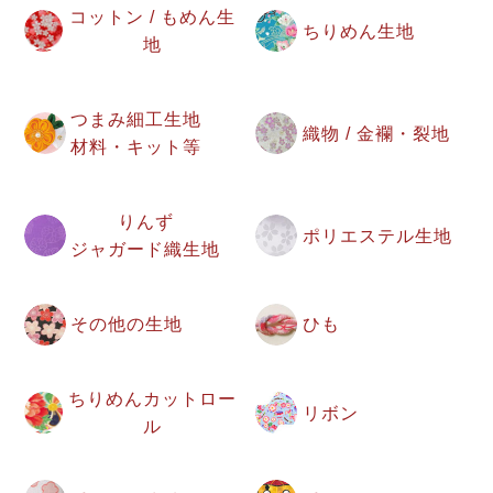
コットン / もめん生
ちりめん生地
地
つまみ細工生地
織物 / 金襴・裂地
材料・キット等
りんず
ポリエステル生地
ジャガード織生地
その他の生地
ひも
ちりめんカットロー
リボン
ル