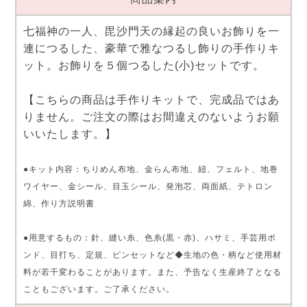
七福神の一人、毘沙門天の縁起の良いお飾りを一
連につるした、豪華で雅なつるし飾りの手作りキ
ット。お飾りを５個つるした(小)セットです。
【こちらの商品は手作りキットで、完成品ではあ
りません。ご注文の際はお間違えのないようお願
いいたします。】
●キット内容：ちりめん布地、金らん布地、紐、フェルト、地巻
ワイヤー、金シール、目玉シール、発泡芯、両面紙、テトロン
綿、作り方説明書
●用意するもの：針、縫い糸、色糸(黒・赤)、ハサミ、手芸用ボ
ンド、目打ち、定規、ピンセットなど◆生地の色・柄など使用材
料が若干変わることがあります。また、予告なく生産終了となる
こともございます。ご了承ください。