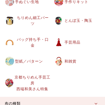
手ぬぐい生地
手作りキット
ちりめん細工パー
とんぼ玉・陶玉
ツ
バッグ持ち手・口
手芸用品
金
型紙／パターン
和雑貨
京都ちりめん手芸工
房
西端和美さん特集
布の種類