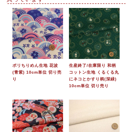
ポリちりめん生地 花波
生産終了/在庫限り 和柄
(青紫) 10cm単位 切り売
コットン生地 くるくる丸
り
にネコとかすり柄(深緑)
10cm単位 切り売り