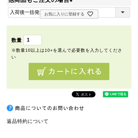
須
(
)
お気に入りに登録する
必
須
)
返品特約について