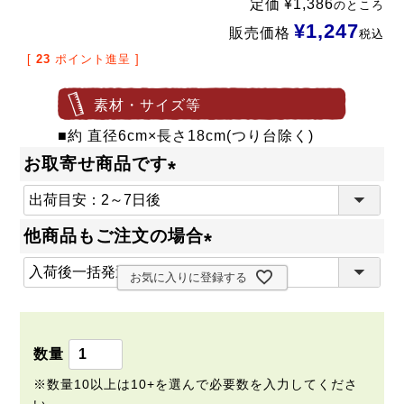
定価
¥
1,386
のところ
¥
1,247
販売価格
税込
[
23
ポイント進呈 ]
素材・サイズ等
■約 直径6cm×長さ18cm(つり台除く)
お取寄せ商品です
(
必
他商品もご注文の場合
須
(
)
お気に入りに登録する
必
須
)