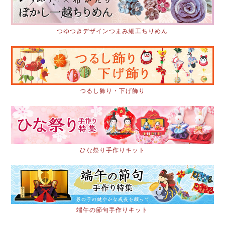
つゆつきデザインつまみ細工ちりめん
つるし飾り・下げ飾り
ひな祭り手作りキット
端午の節句手作りキット