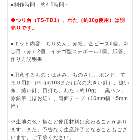
●制作時間：約4.5時間～
◆つり台（TS-TD1）、わた（約10g使用）は別
売りです。
●キット内容：ちりめん、赤紐、金ビーズ6個、刺
し目（赤）2個、イチゴ型スチボール1個、紙管、
作り方説明書
●用意するもの：はさみ、ものさし、ボンド、て
まり用針（ts-gm103または穴の大きい針）、縫い
糸、縫い針、目打ち、わた（約10g）、黒ペン、
赤鉛筆（ほお紅）、両面テープ（10mm幅・5mm
幅）
※生地の色・柄など使用材料は変わることがあり
ます。また、予告なく生産終了となることもござ
います。ご了承ください。