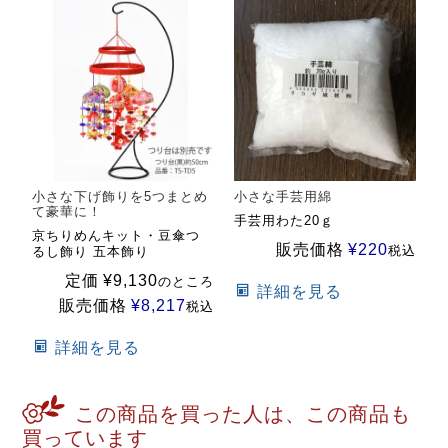
小さな下げ飾りを5つまとめ
小さな手芸用綿
て豪華に！
手芸用わた20ｇ
京ちりめんキット・豆傘つ
販売価格
¥
220
税込
るし飾り 五本飾り
定価
¥
9,130
のところ
詳細を見る
販売価格
¥
8,217
税込
詳細を見る
この商品を買った人は、この商品も
買っています