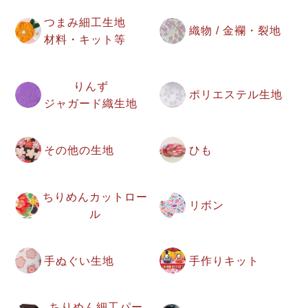
つまみ細工生地
織物 / 金襴・裂地
材料・キット等
りんず
ポリエステル生地
ジャガード織生地
その他の生地
ひも
ちりめんカットロー
リボン
ル
手ぬぐい生地
手作りキット
ちりめん細工パー