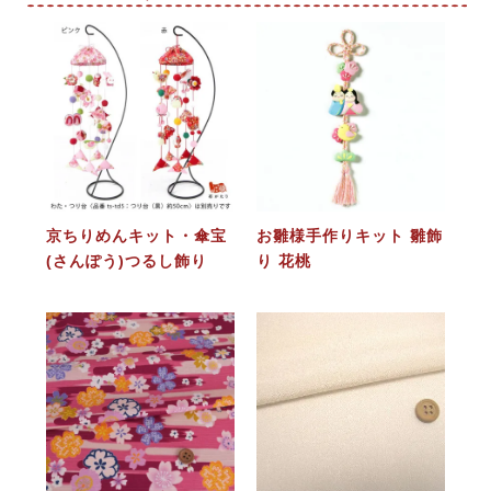
京ちりめんキット・傘宝
お雛様手作りキット 雛飾
(さんぽう)つるし飾り
り 花桃