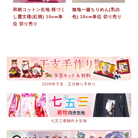
和柄コットン生地 桜づく
無地一越ちりめん(乳白
し霞文様(紅桃) 10cm単
色) 10cm単位 切り売り
位 切り売り
2026年干支・正月飾り手作り
七五三着物向き生地