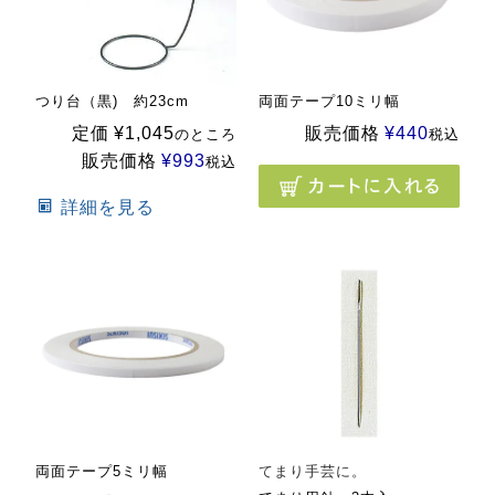
つり台（黒) 約23cm
両面テープ10ミリ幅
定価
¥
1,045
販売価格
¥
440
のところ
税込
販売価格
¥
993
税込
詳細を見る
両面テープ5ミリ幅
てまり手芸に。