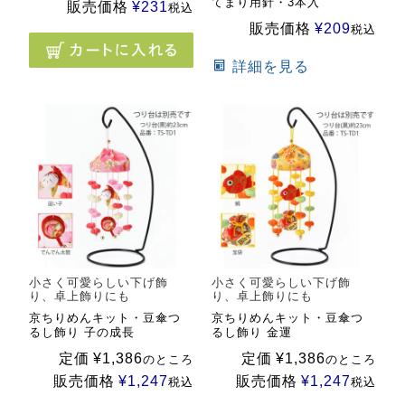
てまり用針・3本入
販売価格
¥
231
税込
販売価格
¥
209
税込
詳細を見る
小さく可愛らしい下げ飾
小さく可愛らしい下げ飾
り、卓上飾りにも
り、卓上飾りにも
京ちりめんキット・豆傘つ
京ちりめんキット・豆傘つ
るし飾り 子の成長
るし飾り 金運
定価
¥
1,386
定価
¥
1,386
のところ
のところ
販売価格
¥
1,247
販売価格
¥
1,247
税込
税込