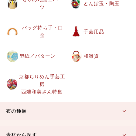
とんぼ玉・陶玉
ツ
バッグ持ち手・口
手芸用品
金
型紙／パターン
和雑貨
京都ちりめん手芸工
房
西端和美さん特集
布の種類
コットン／もめん生地
ちりめん生地
織物 金襴・裂地
りんず・ジャガード織生地
ポリエステル生地
その他の生地
ちりめんカットロール
リボン
素材から探す