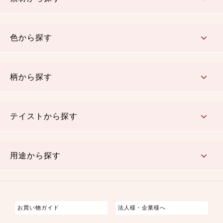
コットン／木綿素材（混紡含む）
ポリエステル素材（混紡含む）
レーヨン素材
シルク素材
麻／リネン（混紡含む）
本掲載生地
色から探す
赤・ピンク
黄色・オレンジ
茶・ベージュ
緑
青・紺
紫
白・アイボリー
黒・グレイ
金・銀
多色使い
リバーシブル
柄から探す
さくら柄
梅柄
和風花柄
洋テイスト花柄
植物柄
伝統柄・古典柄
飛鳥・奈良文様
かすり柄
動物柄
縞・ストライプ
水玉・ドット
チェック・格子
小紋柄
無地
テイストから探す
古典的
かわいい
華やか
モダン
レトロ
ベーシック
しぶい
男柄
おしゃれ
なごみ
洋テイスト
用途から探す
つまみ細工
ゆかた・じんべい
子供の着物
よさこい・舞台衣装
お祭り着
さむえ
エプロン・ホームウェア
ブラウス・シャツ・ワンピース
古ぶくさ
バッグ・ポーチ
インテリア
マスク
お買い物ガイド
法人様・企業様へ