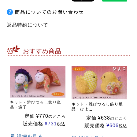
返品特約について
おすすめ商品
キット・雅びつるし飾り単
キット・雅びつるし飾り単
品・這子
品・ひよこ
定価
¥
770
のところ
定価
¥
638
のところ
販売価格
¥
731
税込
販売価格
¥
606
税込
詳細を見る