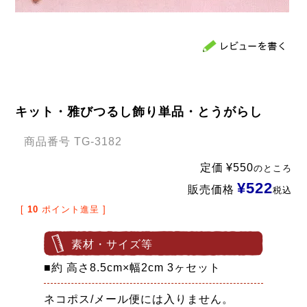
キット・雅びつるし飾り単品・とうがらし
商品番号
TG-3182
定価
¥
550
のところ
¥
522
販売価格
税込
[
10
ポイント進呈 ]
素材・サイズ等
■約 高さ8.5cm×幅2cm 3ヶセット
ネコポス/メール便には入りません。