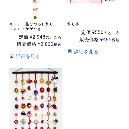
キット・雅びつるし飾り
飾り棒
（大）・かがやき
定価
¥
550
のところ
定価
¥
2,948
のところ
販売価格
¥
495
税込
販売価格
¥
2,800
税込
詳細を見る
詳細を見る