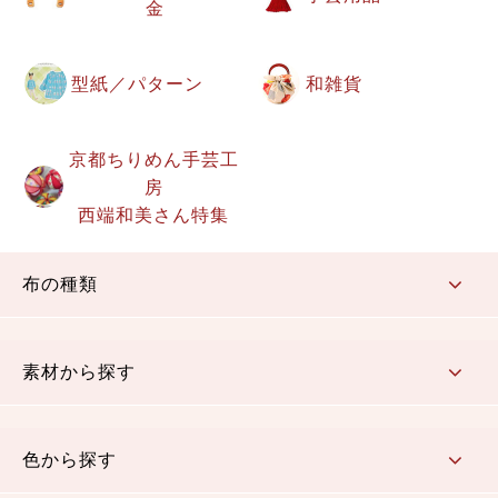
金
型紙／パターン
和雑貨
京都ちりめん手芸工
房
西端和美さん特集
布の種類
コットン／もめん生地
ちりめん生地
織物 金襴・裂地
りんず・ジャガード織生地
ポリエステル生地
その他の生地
ちりめんカットロール
リボン
素材から探す
コットン／木綿素材（混紡含む）
ポリエステル素材（混紡含む）
レーヨン素材
シルク素材
麻／リネン（混紡含む）
本掲載生地
色から探す