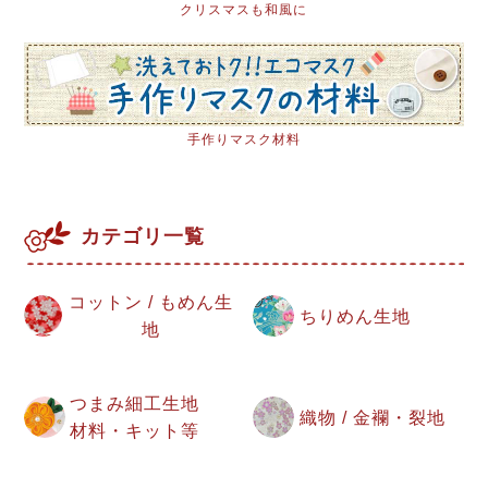
クリスマスも和風に
手作りマスク材料
カテゴリ一覧
コットン / もめん生
ちりめん生地
地
つまみ細工生地
織物 / 金襴・裂地
材料・キット等