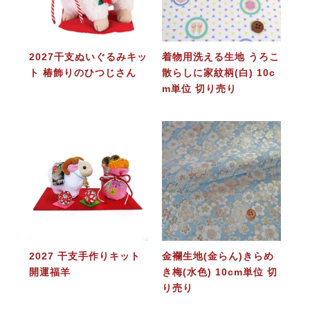
2027干支ぬいぐるみキッ
着物用洗える生地 うろこ
ト 椿飾りのひつじさん
散らしに家紋柄(白) 10c
m単位 切り売り
2027 干支手作りキット
金襴生地(金らん)きらめ
開運福羊
き梅(水色) 10cm単位 切
り売り