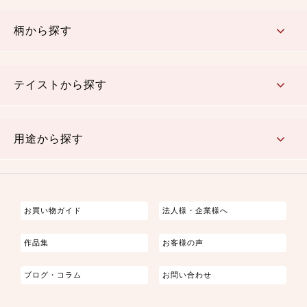
赤・ピンク
黄色・オレンジ
茶・ベージュ
緑
青・紺
紫
白・アイボリー
黒・グレイ
金・銀
多色使い
リバーシブル
柄から探す
さくら柄
梅柄
和風花柄
洋テイスト花柄
植物柄
伝統柄・古典柄
飛鳥・奈良文様
かすり柄
動物柄
縞・ストライプ
水玉・ドット
チェック・格子
小紋柄
無地
テイストから探す
古典的
かわいい
華やか
モダン
レトロ
ベーシック
しぶい
男柄
おしゃれ
なごみ
洋テイスト
用途から探す
つまみ細工
ゆかた・じんべい
子供の着物
よさこい・舞台衣装
お祭り着
さむえ
エプロン・ホームウェア
ブラウス・シャツ・ワンピース
古ぶくさ
バッグ・ポーチ
インテリア
マスク
お買い物ガイド
法人様・企業様へ
作品集
お客様の声
ブログ・コラム
お問い合わせ