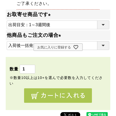
ご了承ください。
お取寄せ商品です
(
必
他商品もご注文の場合
須
(
)
お気に入りに登録する
必
須
)