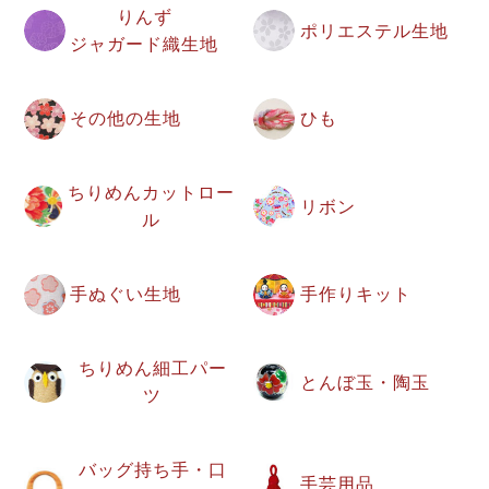
りんず
ポリエステル生地
ジャガード織生地
その他の生地
ひも
ちりめんカットロー
リボン
ル
手ぬぐい生地
手作りキット
ちりめん細工パー
とんぼ玉・陶玉
ツ
バッグ持ち手・口
手芸用品