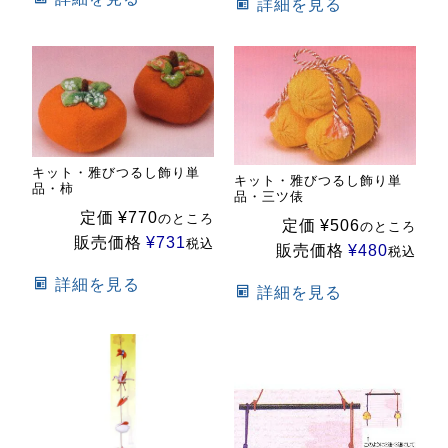
詳細を見る
キット・雅びつるし飾り単
キット・雅びつるし飾り単
品・柿
品・三ツ俵
定価
¥
770
のところ
定価
¥
506
のところ
販売価格
¥
731
税込
販売価格
¥
480
税込
詳細を見る
詳細を見る