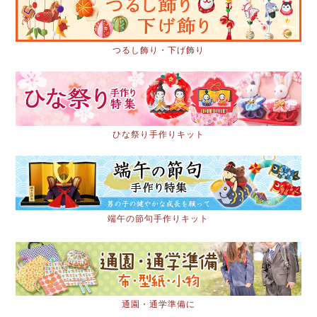
つるし飾り・下げ飾り
ひな祭り手作りキット
端午の節句手作りキット
通園・通学準備に