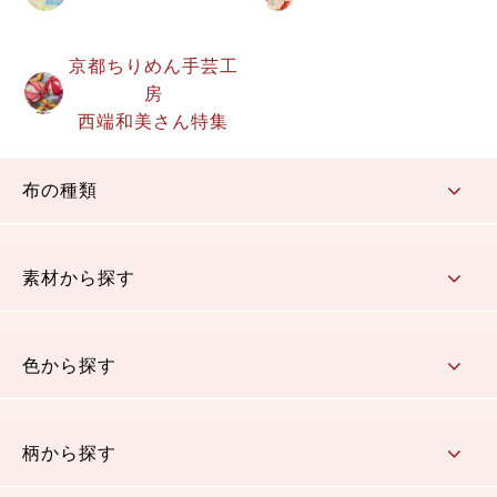
京都ちりめん手芸工
房
西端和美さん特集
布の種類
コットン／もめん生地
ちりめん生地
織物 金襴・裂地
りんず・ジャガード織生地
ポリエステル生地
その他の生地
ちりめんカットロール
リボン
素材から探す
コットン／木綿素材（混紡含む）
ポリエステル素材（混紡含む）
レーヨン素材
シルク素材
麻／リネン（混紡含む）
本掲載生地
色から探す
赤・ピンク
黄色・オレンジ
茶・ベージュ
緑
青・紺
紫
白・アイボリー
黒・グレイ
金・銀
多色使い
リバーシブル
柄から探す