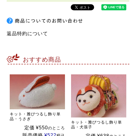
返品特約について
おすすめ商品
キット・雅びつるし飾り単
品・うさぎ
キット・雅びつるし飾り単
品・犬張子
定価
¥
550
のところ
販売価格
¥
522
税込
定価
¥
638