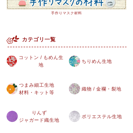
手作りマスク材料
カテゴリ一覧
コットン / もめん生
ちりめん生地
地
つまみ細工生地
織物 / 金襴・裂地
材料・キット等
りんず
ポリエステル生地
ジャガード織生地