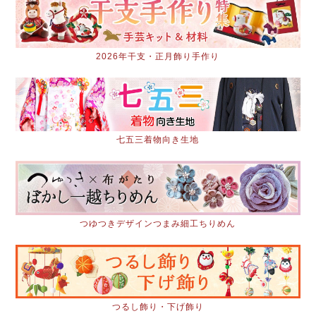
2026年干支・正月飾り手作り
七五三着物向き生地
つゆつきデザインつまみ細工ちりめん
つるし飾り・下げ飾り