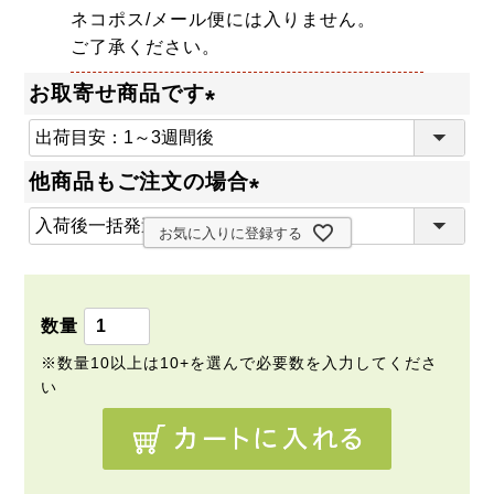
ネコポス/メール便には入りません。
ご了承ください。
お取寄せ商品です
(
必
他商品もご注文の場合
須
(
)
お気に入りに登録する
必
須
)