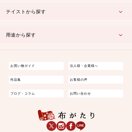
さくら柄
梅柄
和風花柄
洋テイスト花柄
植物柄
伝統柄・古典柄
飛鳥・奈良文様
かすり柄
動物柄
縞・ストライプ
水玉・ドット
チェック・格子
小紋柄
無地
テイストから探す
古典的
かわいい
華やか
モダン
レトロ
ベーシック
しぶい
男柄
おしゃれ
なごみ
洋テイスト
用途から探す
つまみ細工
ゆかた・じんべい
子供の着物
よさこい・舞台衣装
お祭り着
さむえ
エプロン・ホームウェア
ブラウス・シャツ・ワンピース
古ぶくさ
バッグ・ポーチ
インテリア
マスク
お買い物ガイド
法人様・企業様へ
作品集
お客様の声
ブログ・コラム
お問い合わせ