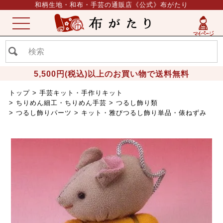
和柄生地・和布・手芸の通販店《公式》布がたり
ME
NU
5,500円(税込)以上のお買い物で送料無料
トップ
手芸キット・手作りキット
ちりめん細工・ちりめん手芸
つるし飾り類
つるし飾りパーツ
キット・雅びつるし飾り単品・俵ねずみ