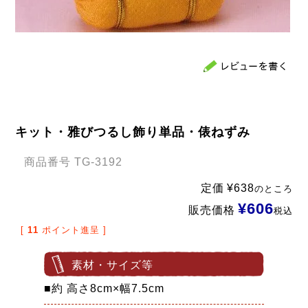
キット・雅びつるし飾り単品・俵ねずみ
商品番号
TG-3192
定価
¥
638
のところ
¥
606
販売価格
税込
[
11
ポイント進呈 ]
素材・サイズ等
■約 高さ8cm×幅7.5cm