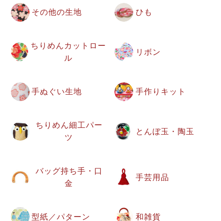
その他の生地
ひも
ちりめんカットロー
リボン
ル
手ぬぐい生地
手作りキット
ちりめん細工パー
とんぼ玉・陶玉
ツ
バッグ持ち手・口
手芸用品
金
型紙／パターン
和雑貨