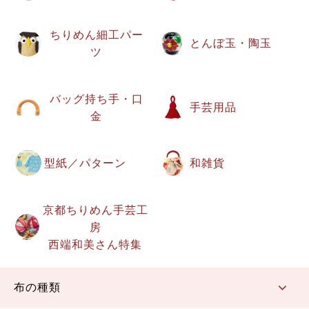
ちりめん細工パー
とんぼ玉・陶玉
ツ
バッグ持ち手・口
手芸用品
金
型紙／パターン
和雑貨
京都ちりめん手芸工
房
西端和美さん特集
布の種類