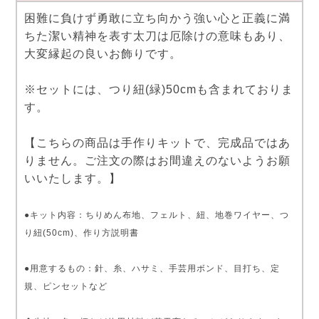
困難に負けず勇敢に立ち向かう強い心と正義に満
ちた潔い精神を表す太刀は厄除けの意味もあり、
大変縁起の良いお飾りです。
※セットには、つり紐(緑)50cmも含まれておりま
す。
【こちらの商品は手作りキットで、完成品ではあ
りません。ご注文の際はお間違えのないようお願
いいたします。】
●キット内容：ちりめん布地、フェルト、紐、地巻ワイヤー、つ
り紐(50cm)、作り方説明書
●用意するもの：針、糸、ハサミ、手芸用ボンド、目打ち、定
規、ピンセットなど