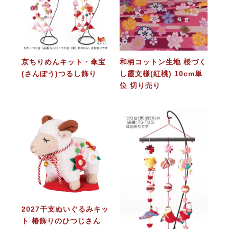
京ちりめんキット・傘宝
和柄コットン生地 桜づく
(さんぽう)つるし飾り
し霞文様(紅桃) 10cm単
位 切り売り
2027干支ぬいぐるみキッ
ト 椿飾りのひつじさん