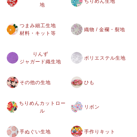
ちりめん生地
地
つまみ細工生地
織物 / 金襴・裂地
材料・キット等
りんず
ポリエステル生地
ジャガード織生地
その他の生地
ひも
ちりめんカットロー
リボン
ル
手ぬぐい生地
手作りキット