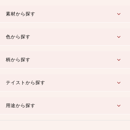
コットン／もめん生地
ちりめん生地
織物 金襴・裂地
りんず・ジャガード織生地
ポリエステル生地
その他の生地
ちりめんカットロール
リボン
素材から探す
コットン／木綿素材（混紡含む）
ポリエステル素材（混紡含む）
レーヨン素材
シルク素材
麻／リネン（混紡含む）
本掲載生地
色から探す
赤・ピンク
黄色・オレンジ
茶・ベージュ
緑
青・紺
紫
白・アイボリー
黒・グレイ
金・銀
多色使い
リバーシブル
柄から探す
さくら柄
梅柄
和風花柄
洋テイスト花柄
植物柄
伝統柄・古典柄
飛鳥・奈良文様
かすり柄
動物柄
縞・ストライプ
水玉・ドット
チェック・格子
小紋柄
無地
テイストから探す
古典的
かわいい
華やか
モダン
レトロ
ベーシック
しぶい
男柄
おしゃれ
なごみ
洋テイスト
用途から探す
つまみ細工
ゆかた・じんべい
子供の着物
よさこい・舞台衣装
お祭り着
さむえ
エプロン・ホームウェア
ブラウス・シャツ・ワンピース
古ぶくさ
バッグ・ポーチ
インテリア
マスク