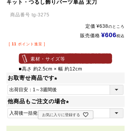
キット・つるし飾りパーツ単品 太刀
商品番号
tg-3275
定価
¥
638
のところ
¥
606
販売価格
税込
[
11
ポイント進呈 ]
素材・サイズ等
■高さ 約2.5cm × 幅 約12cm
お取寄せ商品です
(
必
他商品もご注文の場合
須
(
)
お気に入りに登録する
必
須