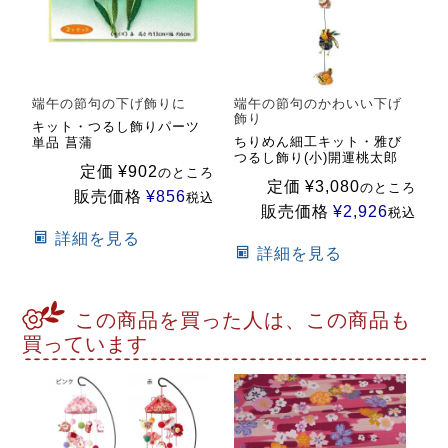
端午の節句の下げ飾りに
端午の節句のかわいい下げ
飾り
キット・つるし飾りパーツ
ちりめん細工キット・雅び
単品 菖蒲
つるし飾り(小)開運桃太郎
定価
¥
902
のところ
定価
¥
3,080
のところ
販売価格
¥
856
税込
販売価格
¥
2,926
税込
詳細を見る
詳細を見る
この商品を買った人は、この商品も
買っています