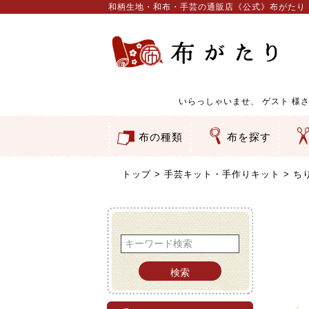
和柄生地・和布・手芸の通販店《公式》布がたり
いらっしゃいませ、
ゲスト
様さ
布の種類
布を探す
和柄生地
コットン／もめん生地
ちりめん生地
織物 金襴・裂地
りんず・ジャガード織生地
ポリエステル生地
服地
その他の生地
ちりめんカットロール
リボン
素材から探す
色から探す
柄から探す
テイストから探す
用途から探す
ち
刺
つ
動
ウ
バ
ア
押
カ
水
御
そ
トップ
手芸キット・手作りキット
ち
検索