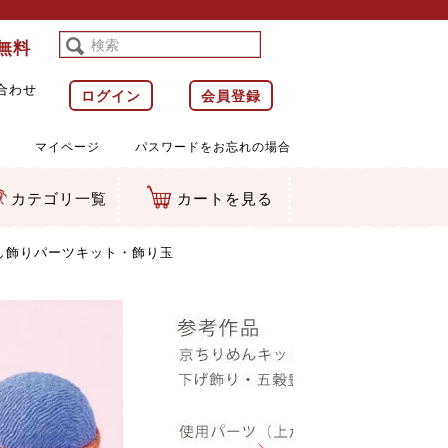
料無料
合わせ
ログイン
会員登録
マイページ
パスワードをお忘れの場合
カテゴリ一覧
カートを見る
等)
ルダー
ット類
カムマスコット
ラップ
し飾りパーツキット・飾り玉