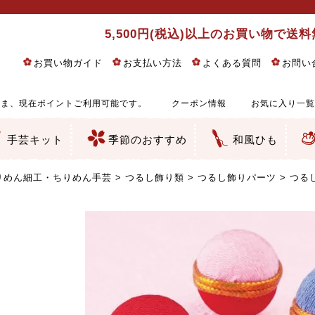
5,500円(税込)以上のお買い物で送
お買い物ガイド
お支払い方法
よくある質問
お問い
ま、現在ポイントご利用可能です。
クーポン情報
お気に入り一覧
手芸キット
季節のおすすめ
和風ひも
りめん細工・ちりめん手芸
し子・こぎん刺し
るし飾り・ひな祭り・端午の節句
物・干支
ェディング
ッグ・ポーチ・袋物
クセサリー・キーホルダー・根付類
絵・木目込み・手まり
ルトナージュ
引手芸
朱印帳
の他
和風花柄
モダン和風花柄
伝統柄
かすり柄
動物柄
縞・チェック・水玉など
その他の和風柄
洋風柄
グラデーション・ぼかし
無地・無地調
無地・手染めあづみ野木綿
ガーゼ生地
綿レース生地
つまみ細工向き
手ぬぐい
手芸用ちりめん
手芸用一越ちりめん
洗えるちりめん／ポリちりめん
正絹ちりめん／シルク
木綿ちりめん
オリジナル商品
西陣織 金襴・どんす類
西陣織 裂地・帯地
和柄りんず（綸子）生地・レーヨン
無地りんず（綸子）生地・レーヨン
ジャガード織
柄もの
無地・地模様
つまみ細工用カット済み生地
リネン／麻混生地
印伝調生地
たたみテープ／畳のへり
シルク生地
裏地
キュプラ・チュール
ゆかた・じんべい向き生地
つまみ細工生地・材料・キット等
七五三に～お子さまの着物向き生地
干支・正月手芸
つるしびな・つるし飾り
ひな祭り手作りキット
端午の節句手作りキット
鬼滅の刃・呪術廻戦特集
京都ちりめん手芸工房より・西端和美先生特集
コットン／木綿素材（混紡含む）
ポリエステル素材（混紡含む）
レーヨン素材
シルク素材
麻／リネン（混紡含む）
本掲載生地
赤・ピンク
黄色・オレンジ
茶・ベージュ
緑
青・紺
紫
白・アイボリー
黒・グレイ
金・銀
多色使い
リバーシブル
さくら柄
梅柄
和風花柄
洋テイスト花柄
植物柄
伝統柄・古典柄
飛鳥・奈良文様
かすり柄
動物柄
縞・ストライプ
水玉・ドット
チェック・格子
小紋柄
無地
古典的
かわいい
華やか
モダン
レトロ
ベーシック
しぶい
男柄
おしゃれ
なごみ
洋テイスト
つまみ細工
ゆかた・じんべい
子供の着物
ベビー袴&上着セット
よさこい・舞台衣装
お祭り着
さむえ
エプロン・ホームウェア
ブラウス・シャツ・ワンピース
古ぶくさ
バッグ・ポーチ
インテリア
マスク
ひな祭りちりめんキット
縁起物(ふくろう、まり、瓢箪
髪飾り・アクセサリー
根付・ストラップ・キーホ
巾着・がま口等
タペストリー
人形・動物
干支
その他
ふきん
コースター・ランチョンマ
バッグ・ポーチ類
その他
刺し子布（布のみ）
刺し子糸
つるしびな・つるし飾り
ひな祭り
端午の節句
動物
干支
リングピロー
ウェディングベア・ウエル
アクセサリー
ウェルカムボード
バッグ類
ポーチ類
ペンケース・メガネケース
コインケース
その他のケース・袋物
アクセサリー・髪飾り
キーホルダー・根付・スト
押絵
木目込み
手まり
たたみへり・たたみシート
ドールチャーム
編み物
刺しゅう
タペストリー
ビーズ手芸
布ぞうり
クリスマス・ハロウィン
その他のキット
夏休み手作り特集
ちりめん・木綿丸ひも
江戸打ちひも
人五・人八紐
メタリックヤーン／ひも
その他のひも
りめん細工・ちりめん手芸
つるし飾り類
つるし飾りパーツ
つる