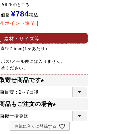
価
¥
825
のところ
¥
784
税込
売価格
14
ポイント進呈 ]
素材・サイズ等
 直径2.5cm(1ヶあたり）
コポス/メール便には入りません。
了承ください。
取寄せ商品です
(
必
商品もご注文の場合
須
(
)
必
お気に入りに登録する
須