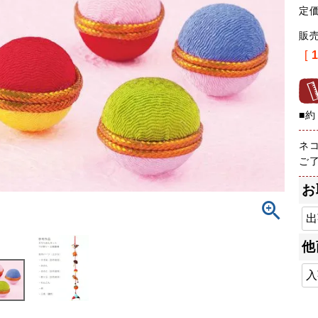
定
販
[
■約
ネ
ご
お
他