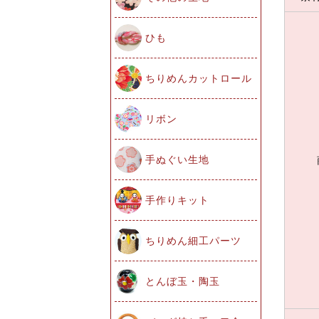
ひも
ちりめんカットロール
リボン
手ぬぐい生地
手作りキット
ちりめん細工パーツ
とんぼ玉・陶玉