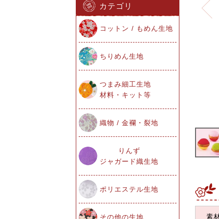
カテゴリ
コットン / もめん生地
ちりめん生地
つまみ細工生地
材料・キット等
織物 / 金襴・裂地
りんず
ジャガード織生地
ポリエステル生地
素
その他の生地