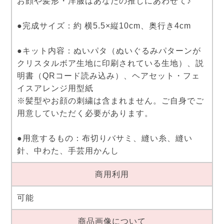
お顔や髪形・洋服はあなたの推しにあわせて♪
●完成サイズ：約 横5.5×縦10cm、奥行き4cm
●キット内容：ぬいパタ（ぬいぐるみパターンが
クリスタルボア生地に印刷されている生地）、説
明書（QRコード読み込み）、ヘアセット・フェ
イスアレンジ用型紙
※髪型やお顔の刺繍は含まれません。ご自身でご
用意していただく必要があります。
●用意するもの：布切りバサミ、縫い糸、縫い
針、中わた、手芸用かんし
商用利用
可能
商品画像について