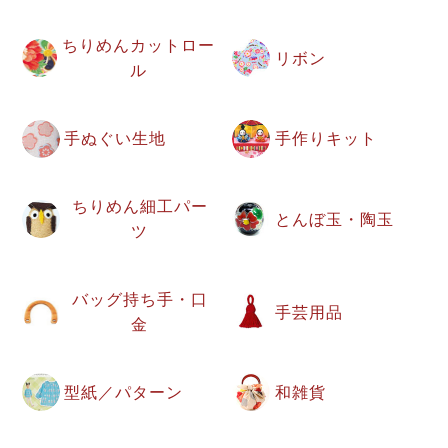
ちりめんカットロー
リボン
ル
手ぬぐい生地
手作りキット
ちりめん細工パー
とんぼ玉・陶玉
ツ
バッグ持ち手・口
手芸用品
金
型紙／パターン
和雑貨