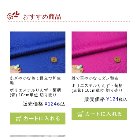
おすすめ商品
あざやかな色で目立つ和生
雅で華やかなモダン和布
地
ポリエステルりんず・菊柄
ポリエステルりんず・菊柄
(赤紫) 10cm単位 切り売り
(青) 10cm単位 切り売り
販売価格
¥
124
税込
販売価格
¥
124
税込