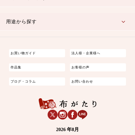
古典的
かわいい
華やか
モダン
レトロ
ベーシック
しぶい
男柄
おしゃれ
なごみ
洋テイスト
用途から探す
つまみ細工
ゆかた・じんべい
子供の着物
よさこい・舞台衣装
お祭り着
さむえ
エプロン・ホームウェア
ブラウス・シャツ・ワンピース
古ぶくさ
バッグ・ポーチ
インテリア
マスク
お買い物ガイド
法人様・企業様へ
作品集
お客様の声
ブログ・コラム
お問い合わせ