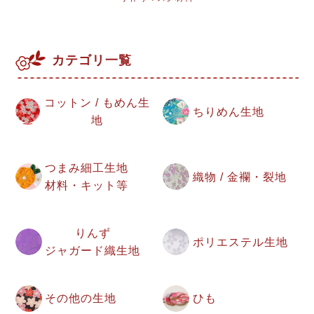
カテゴリ一覧
コットン / もめん生
ちりめん生地
地
つまみ細工生地
織物 / 金襴・裂地
材料・キット等
りんず
ポリエステル生地
ジャガード織生地
その他の生地
ひも