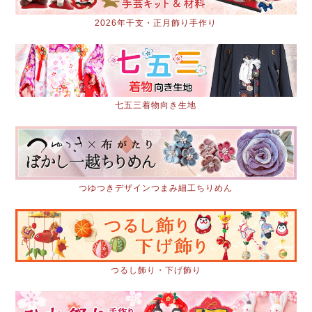
2026年干支・正月飾り手作り
七五三着物向き生地
つゆつきデザインつまみ細工ちりめん
つるし飾り・下げ飾り