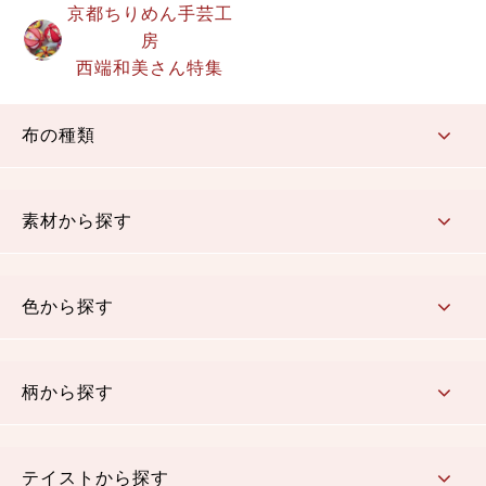
京都ちりめん手芸工
房
西端和美さん特集
布の種類
コットン／もめん生地
ちりめん生地
織物 金襴・裂地
りんず・ジャガード織生地
ポリエステル生地
その他の生地
ちりめんカットロール
リボン
素材から探す
コットン／木綿素材（混紡含む）
ポリエステル素材（混紡含む）
レーヨン素材
シルク素材
麻／リネン（混紡含む）
本掲載生地
色から探す
赤・ピンク
黄色・オレンジ
茶・ベージュ
緑
青・紺
紫
白・アイボリー
黒・グレイ
金・銀
多色使い
リバーシブル
柄から探す
さくら柄
梅柄
和風花柄
洋テイスト花柄
植物柄
伝統柄・古典柄
飛鳥・奈良文様
かすり柄
動物柄
縞・ストライプ
水玉・ドット
チェック・格子
小紋柄
無地
テイストから探す