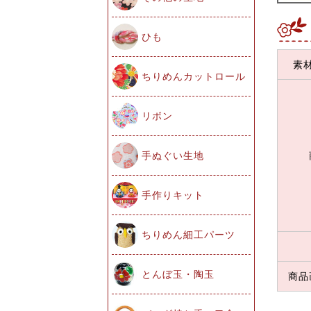
ひも
素
ちりめんカットロール
リボン
手ぬぐい生地
手作りキット
ちりめん細工パーツ
とんぼ玉・陶玉
商品