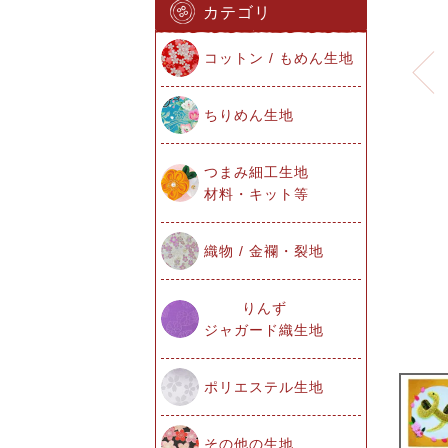
カテゴリ
コットン / もめん生地
ちりめん生地
つまみ細工生地
材料・キット等
織物 / 金襴・裂地
りんず
ジャガード織生地
ポリエステル生地
その他の生地