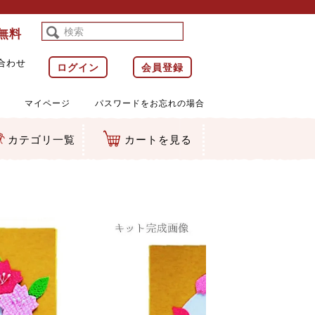
料無料
合わせ
ログイン
会員登録
マイページ
パスワードをお忘れの場合
カテゴリ一覧
カートを見る
等)
ルダー
ット類
カムマスコット
ラップ