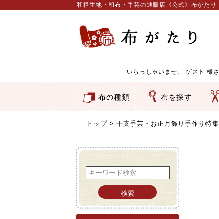
和柄生地・和布・手芸の通販店《公式》布がたり
いらっしゃいませ、
ゲスト
様さ
布の種類
布を探す
和柄生地
コットン／もめん生地
ちりめん生地
織物 金襴・裂地
りんず・ジャガード織生地
ポリエステル生地
服地
その他の生地
ちりめんカットロール
リボン
素材から探す
色から探す
柄から探す
テイストから探す
用途から探す
ち
刺
つ
動
ウ
バ
ア
押
カ
水
御
そ
トップ
干支手芸・お正月飾り手作り特集
検索