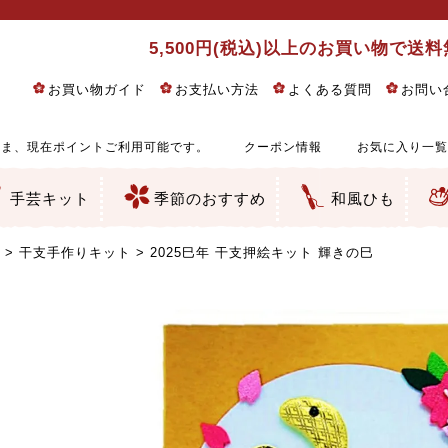
5,500円(税込)以上のお買い物で送
お買い物ガイド
お支払い方法
よくある質問
お問い
ま、現在ポイントご利用可能です。
クーポン情報
お気に入り一覧
手芸キット
季節のおすすめ
和風ひも
りめん細工・ちりめん手芸
し子・こぎん刺し
るし飾り・ひな祭り・端午の節句
物・干支
ェディング
ッグ・ポーチ・袋物
クセサリー・キーホルダー・根付類
絵・木目込み・手まり
ルトナージュ
引手芸
朱印帳
の他
和風花柄
モダン和風花柄
伝統柄
かすり柄
動物柄
縞・チェック・水玉など
その他の和風柄
洋風柄
グラデーション・ぼかし
無地・無地調
無地・手染めあづみ野木綿
ガーゼ生地
綿レース生地
つまみ細工向き
手ぬぐい
手芸用ちりめん
手芸用一越ちりめん
洗えるちりめん／ポリちりめん
正絹ちりめん／シルク
木綿ちりめん
オリジナル商品
西陣織 金襴・どんす類
西陣織 裂地・帯地
和柄りんず（綸子）生地・レーヨン
無地りんず（綸子）生地・レーヨン
ジャガード織
柄もの
無地・地模様
つまみ細工用カット済み生地
リネン／麻混生地
印伝調生地
たたみテープ／畳のへり
シルク生地
裏地
キュプラ・チュール
ゆかた・じんべい向き生地
つまみ細工生地・材料・キット等
七五三に～お子さまの着物向き生地
干支・正月手芸
つるしびな・つるし飾り
ひな祭り手作りキット
端午の節句手作りキット
鬼滅の刃・呪術廻戦特集
京都ちりめん手芸工房より・西端和美先生特集
コットン／木綿素材（混紡含む）
ポリエステル素材（混紡含む）
レーヨン素材
シルク素材
麻／リネン（混紡含む）
本掲載生地
赤・ピンク
黄色・オレンジ
茶・ベージュ
緑
青・紺
紫
白・アイボリー
黒・グレイ
金・銀
多色使い
リバーシブル
さくら柄
梅柄
和風花柄
洋テイスト花柄
植物柄
伝統柄・古典柄
飛鳥・奈良文様
かすり柄
動物柄
縞・ストライプ
水玉・ドット
チェック・格子
小紋柄
無地
古典的
かわいい
華やか
モダン
レトロ
ベーシック
しぶい
男柄
おしゃれ
なごみ
洋テイスト
つまみ細工
ゆかた・じんべい
子供の着物
ベビー袴&上着セット
よさこい・舞台衣装
お祭り着
さむえ
エプロン・ホームウェア
ブラウス・シャツ・ワンピース
古ぶくさ
バッグ・ポーチ
インテリア
マスク
ひな祭りちりめんキット
縁起物(ふくろう、まり、瓢箪
髪飾り・アクセサリー
根付・ストラップ・キーホ
巾着・がま口等
タペストリー
人形・動物
干支
その他
ふきん
コースター・ランチョンマ
バッグ・ポーチ類
その他
刺し子布（布のみ）
刺し子糸
つるしびな・つるし飾り
ひな祭り
端午の節句
動物
干支
リングピロー
ウェディングベア・ウエル
アクセサリー
ウェルカムボード
バッグ類
ポーチ類
ペンケース・メガネケース
コインケース
その他のケース・袋物
アクセサリー・髪飾り
キーホルダー・根付・スト
押絵
木目込み
手まり
たたみへり・たたみシート
ドールチャーム
編み物
刺しゅう
タペストリー
ビーズ手芸
布ぞうり
クリスマス・ハロウィン
その他のキット
夏休み手作り特集
ちりめん・木綿丸ひも
江戸打ちひも
人五・人八紐
メタリックヤーン／ひも
その他のひも
干支手作りキット
2025巳年 干支押絵キット 輝きの巳