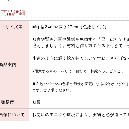
商品詳細
材・サイズ等
■約 幅24cm×高さ27cm（色紙サイズ）
知恵や賢さ、富や繁栄を象徴する「巳」はとても
迎えしましょう。材料と作り方テキスト付きで、
小判のように輝く蛇が神々しいですね。さりげな
商品案内
●用意するもの：ハサミ、目打ち、押絵ヘラ、ピンセット
◆布地やパーツの色柄や形状が変更になる場合がござい
ます。ご了承ください。
難易度
初級
画像について
お使いのモニタや環境により、実物と色が違って