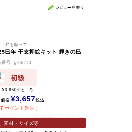
運上昇を願って
025巳年 干支押絵キット 輝きの巳
品番号
tg-h8110
価
¥
3,850
のところ
¥
3,657
税込
売価格
67
ポイント進呈 ]
素材・サイズ等