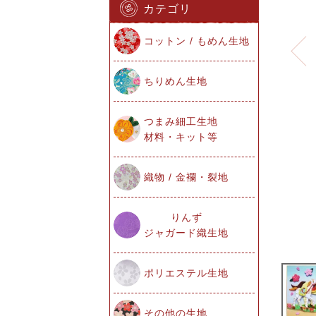
カテゴリ
コットン / もめん生地
ちりめん生地
つまみ細工生地
材料・キット等
織物 / 金襴・裂地
りんず
ジャガード織生地
ポリエステル生地
その他の生地