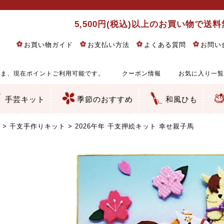
5,500円(税込)以上のお買い物で送
お買い物ガイド
お支払い方法
よくある質問
お問い
ま、現在ポイントご利用可能です。
クーポン情報
お気に入り一覧
手芸キット
季節のおすすめ
和風ひも
りめん細工・ちりめん手芸
し子・こぎん刺し
るし飾り・ひな祭り・端午の節句
物・干支
ェディング
ッグ・ポーチ・袋物
クセサリー・キーホルダー・根付類
絵・木目込み・手まり
ルトナージュ
引手芸
朱印帳
の他
和風花柄
モダン和風花柄
伝統柄
かすり柄
動物柄
縞・チェック・水玉など
その他の和風柄
洋風柄
グラデーション・ぼかし
無地・無地調
無地・手染めあづみ野木綿
ガーゼ生地
綿レース生地
つまみ細工向き
手ぬぐい
手芸用ちりめん
手芸用一越ちりめん
洗えるちりめん／ポリちりめん
正絹ちりめん／シルク
木綿ちりめん
オリジナル商品
西陣織 金襴・どんす類
西陣織 裂地・帯地
和柄りんず（綸子）生地・レーヨン
無地りんず（綸子）生地・レーヨン
ジャガード織
柄もの
無地・地模様
つまみ細工用カット済み生地
リネン／麻混生地
印伝調生地
たたみテープ／畳のへり
シルク生地
裏地
キュプラ・チュール
ゆかた・じんべい向き生地
つまみ細工生地・材料・キット等
七五三に～お子さまの着物向き生地
干支・正月手芸
つるしびな・つるし飾り
ひな祭り手作りキット
端午の節句手作りキット
鬼滅の刃・呪術廻戦特集
京都ちりめん手芸工房より・西端和美先生特集
コットン／木綿素材（混紡含む）
ポリエステル素材（混紡含む）
レーヨン素材
シルク素材
麻／リネン（混紡含む）
本掲載生地
赤・ピンク
黄色・オレンジ
茶・ベージュ
緑
青・紺
紫
白・アイボリー
黒・グレイ
金・銀
多色使い
リバーシブル
さくら柄
梅柄
和風花柄
洋テイスト花柄
植物柄
伝統柄・古典柄
飛鳥・奈良文様
かすり柄
動物柄
縞・ストライプ
水玉・ドット
チェック・格子
小紋柄
無地
古典的
かわいい
華やか
モダン
レトロ
ベーシック
しぶい
男柄
おしゃれ
なごみ
洋テイスト
つまみ細工
ゆかた・じんべい
子供の着物
ベビー袴&上着セット
よさこい・舞台衣装
お祭り着
さむえ
エプロン・ホームウェア
ブラウス・シャツ・ワンピース
古ぶくさ
バッグ・ポーチ
インテリア
マスク
ひな祭りちりめんキット
縁起物(ふくろう、まり、瓢箪
髪飾り・アクセサリー
根付・ストラップ・キーホ
巾着・がま口等
タペストリー
人形・動物
干支
その他
ふきん
コースター・ランチョンマ
バッグ・ポーチ類
その他
刺し子布（布のみ）
刺し子糸
つるしびな・つるし飾り
ひな祭り
端午の節句
動物
干支
リングピロー
ウェディングベア・ウエル
アクセサリー
ウェルカムボード
バッグ類
ポーチ類
ペンケース・メガネケース
コインケース
その他のケース・袋物
アクセサリー・髪飾り
キーホルダー・根付・スト
押絵
木目込み
手まり
たたみへり・たたみシート
ドールチャーム
編み物
刺しゅう
タペストリー
ビーズ手芸
布ぞうり
クリスマス・ハロウィン
その他のキット
夏休み手作り特集
ちりめん・木綿丸ひも
江戸打ちひも
人五・人八紐
メタリックヤーン／ひも
その他のひも
干支手作りキット
2026午年 干支押絵キット 幸せ親子馬