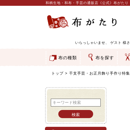
和柄生地・和布・手芸の通販店《公式》布がたり
いらっしゃいませ、
ゲスト
様さ
布の種類
布を探す
和柄生地
コットン／もめん生地
ちりめん生地
織物 金襴・裂地
りんず・ジャガード織生地
ポリエステル生地
服地
その他の生地
ちりめんカットロール
リボン
素材から探す
色から探す
柄から探す
テイストから探す
用途から探す
ち
刺
つ
動
ウ
バ
ア
押
カ
水
御
そ
トップ
干支手芸・お正月飾り手作り特集
検索