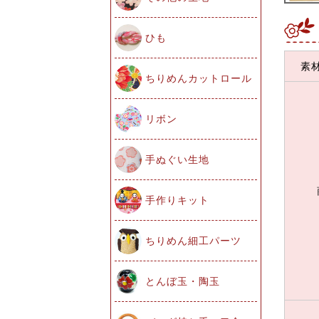
ひも
素
ちりめんカットロール
リボン
手ぬぐい生地
手作りキット
ちりめん細工パーツ
とんぼ玉・陶玉