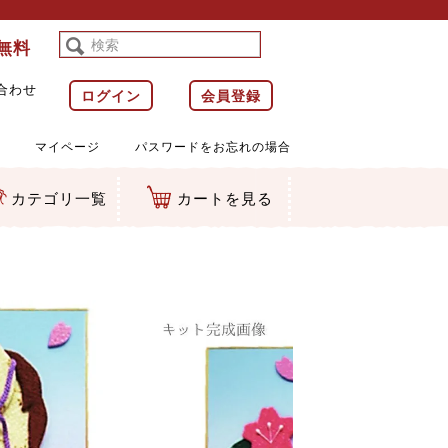
料無料
合わせ
ログイン
会員登録
マイページ
パスワードをお忘れの場合
カテゴリ一覧
カートを見る
等)
ルダー
ット類
カムマスコット
ラップ