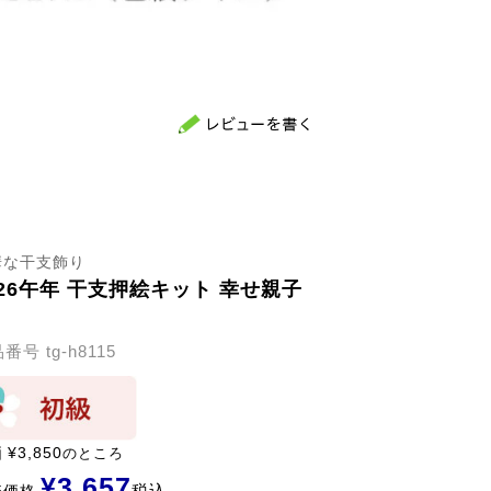
華な干支飾り
026午年 干支押絵キット 幸せ親子
品番号
tg-h8115
価
¥
3,850
のところ
¥
3,657
税込