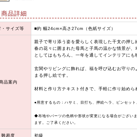
商品詳細
材・サイズ等
■約 幅24cm×高さ27cm（色紙サイズ）
親子で寄り添う姿を愛らしく表現した干支の押し
春の花々に囲まれた母馬と子馬の温かな情景が、
としてはもちろん、一年を通してインテリアにも
玄関やリビングに飾れば、福を呼び込むお守りの
まる押し絵です。
商品案内
材料と作り方テキスト付きで、手軽に作り始めら
●用意するもの：ハサミ、目打ち、押絵ヘラ、ピンセット
◆布地やパーツの色柄や形状が変更になる場合がござい
ます。ご了承ください。
難易度
初級