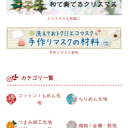
クリスマスも和風に
手作りマスク材料
カテゴリ一覧
コットン / もめん生
ちりめん生地
地
つまみ細工生地
織物 / 金襴・裂地