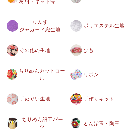
材料・キット等
りんず
ポリエステル生地
ジャガード織生地
その他の生地
ひも
ちりめんカットロー
リボン
ル
手ぬぐい生地
手作りキット
ちりめん細工パー
とんぼ玉・陶玉
ツ