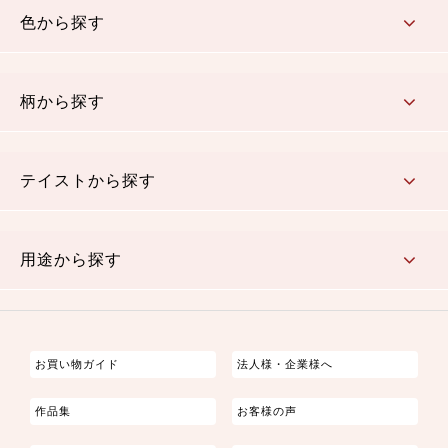
色から探す
赤・ピンク
黄色・オレンジ
茶・ベージュ
緑
青・紺
紫
白・アイボリー
黒・グレイ
金・銀
多色使い
リバーシブル
柄から探す
さくら柄
梅柄
和風花柄
洋テイスト花柄
植物柄
伝統柄・古典柄
飛鳥・奈良文様
かすり柄
動物柄
縞・ストライプ
水玉・ドット
チェック・格子
小紋柄
無地
テイストから探す
古典的
かわいい
華やか
モダン
レトロ
ベーシック
しぶい
男柄
おしゃれ
なごみ
洋テイスト
用途から探す
つまみ細工
ゆかた・じんべい
子供の着物
よさこい・舞台衣装
お祭り着
さむえ
エプロン・ホームウェア
ブラウス・シャツ・ワンピース
古ぶくさ
バッグ・ポーチ
インテリア
マスク
お買い物ガイド
法人様・企業様へ
作品集
お客様の声