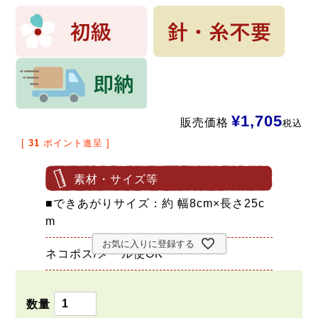
¥
1,705
販売価格
税込
[
31
ポイント進呈 ]
素材・サイズ等
■できあがりサイズ：約 幅8cm×長さ25c
m
お気に入りに登録する
ネコポス/メール便OK