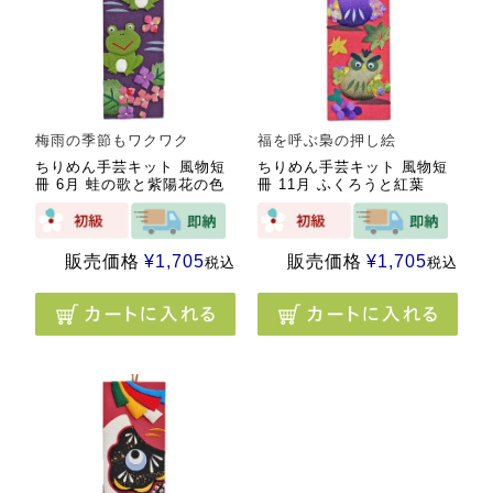
梅雨の季節もワクワク
福を呼ぶ梟の押し絵
ちりめん手芸キット 風物短
ちりめん手芸キット 風物短
冊 6月 蛙の歌と紫陽花の色
冊 11月 ふくろうと紅葉
販売価格
¥
1,705
販売価格
¥
1,705
税込
税込