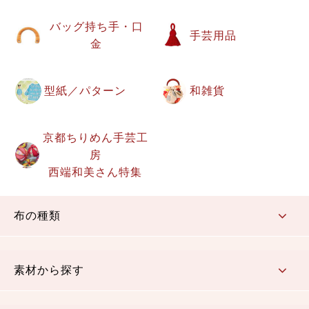
バッグ持ち手・口
手芸用品
金
型紙／パターン
和雑貨
京都ちりめん手芸工
房
西端和美さん特集
布の種類
コットン／もめん生地
ちりめん生地
織物 金襴・裂地
りんず・ジャガード織生地
ポリエステル生地
その他の生地
ちりめんカットロール
リボン
素材から探す
コットン／木綿素材（混紡含む）
ポリエステル素材（混紡含む）
レーヨン素材
シルク素材
麻／リネン（混紡含む）
本掲載生地