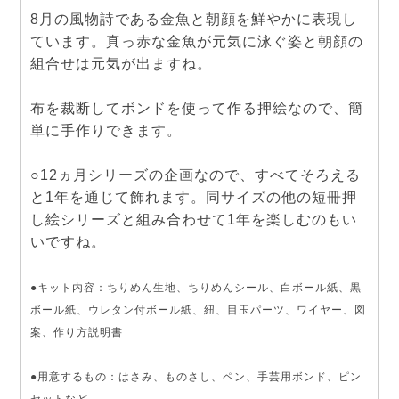
8月の風物詩である金魚と朝顔を鮮やかに表現し
ています。真っ赤な金魚が元気に泳ぐ姿と朝顔の
組合せは元気が出ますね。
布を裁断してボンドを使って作る押絵なので、簡
単に手作りできます。
○12ヵ月シリーズの企画なので、すべてそろえる
と1年を通じて飾れます。同サイズの他の短冊押
し絵シリーズと組み合わせて1年を楽しむのもい
いですね。
●キット内容：ちりめん生地、ちりめんシール、白ボール紙、黒
ボール紙、ウレタン付ボール紙、紐、目玉パーツ、ワイヤー、図
案、作り方説明書
●用意するもの：はさみ、ものさし、ペン、手芸用ボンド、ピン