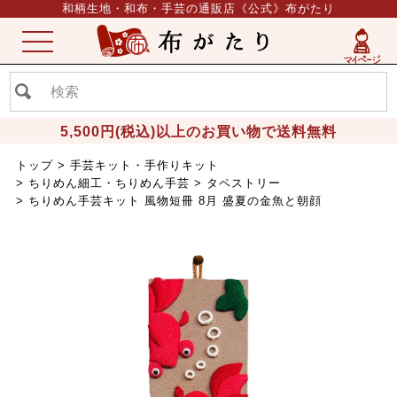
和柄生地・和布・手芸の通販店《公式》布がたり
ME
NU
5,500円(税込)以上のお買い物で送料無料
トップ
手芸キット・手作りキット
ちりめん細工・ちりめん手芸
タペストリー
ちりめん手芸キット 風物短冊 8月 盛夏の金魚と朝顔