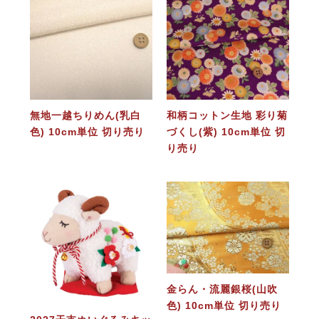
無地一越ちりめん(乳白
和柄コットン生地 彩り菊
色) 10cm単位 切り売り
づくし(紫) 10cm単位 切
り売り
金らん・流麗銀桜(山吹
色) 10cm単位 切り売り