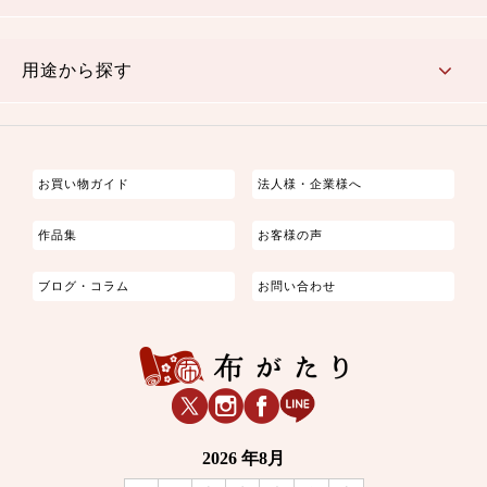
古典的
かわいい
華やか
モダン
レトロ
ベーシック
しぶい
男柄
おしゃれ
なごみ
洋テイスト
用途から探す
つまみ細工
ゆかた・じんべい
子供の着物
よさこい・舞台衣装
お祭り着
さむえ
エプロン・ホームウェア
ブラウス・シャツ・ワンピース
古ぶくさ
バッグ・ポーチ
インテリア
マスク
お買い物ガイド
法人様・企業様へ
作品集
お客様の声
ブログ・コラム
お問い合わせ