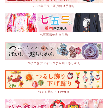
2026年干支・正月飾り手作り
七五三着物向き生地
つゆつきデザインつまみ細工ちりめん
つるし飾り・下げ飾り