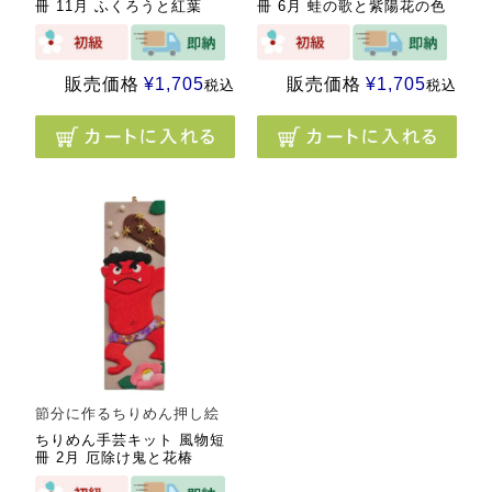
冊 11月 ふくろうと紅葉
冊 6月 蛙の歌と紫陽花の色
販売価格
¥
1,705
販売価格
¥
1,705
税込
税込
節分に作るちりめん押し絵
ちりめん手芸キット 風物短
冊 2月 厄除け鬼と花椿