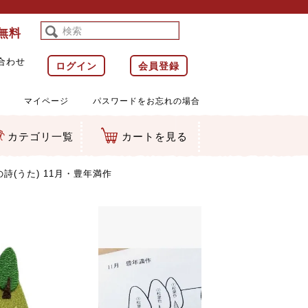
料無料
合わせ
ログイン
会員登録
マイページ
パスワードをお忘れの場合
カテゴリ一覧
カートを見る
等)
ルダー
ット類
カムマスコット
ラップ
詩(うた) 11月・豊年満作