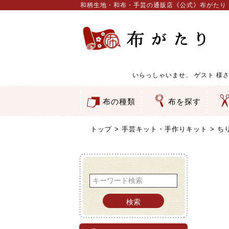
和柄生地・和布・手芸の通販店《公式》布がたり
いらっしゃいませ、
ゲスト
様さ
布の種類
布を探す
和柄生地
コットン／もめん生地
ちりめん生地
織物 金襴・裂地
りんず・ジャガード織生地
ポリエステル生地
服地
その他の生地
ちりめんカットロール
リボン
素材から探す
色から探す
柄から探す
テイストから探す
用途から探す
ち
刺
つ
動
ウ
バ
ア
押
カ
水
御
そ
トップ
手芸キット・手作りキット
ち
検索