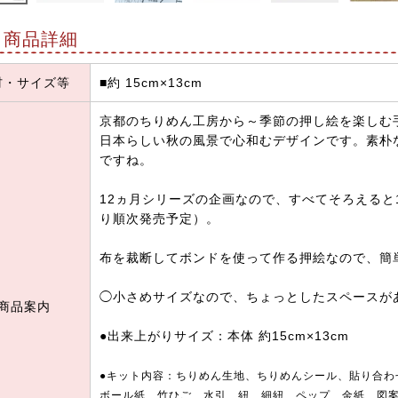
商品詳細
材・サイズ等
■約 15cm×13cm
京都のちりめん工房から～季節の押し絵を楽しむ
日本らしい秋の風景で心和むデザインです。素朴
ですね。
12ヵ月シリーズの企画なので、すべてそろえると
り順次発売予定）。
布を裁断してボンドを使って作る押絵なので、簡
◯小さめサイズなので、ちょっとしたスペースが
商品案内
●出来上がりサイズ：本体 約15cm×13cm
●キット内容：ちりめん生地、ちりめんシール、貼り合わ
ボール紙、竹ひご、水引、紐、細紐、ペップ、金紙、図