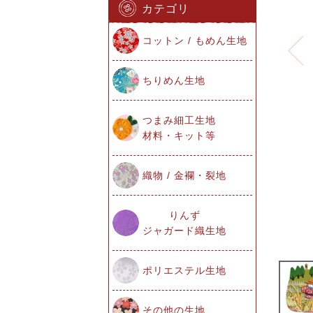
カテゴリ
コットン / もめん生地
ちりめん生地
つまみ細工生地
材料・キット等
織物 / 金襴・裂地
りんず
ジャガード織生地
ポリエステル生地
その他の生地