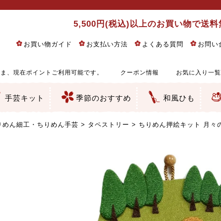
5,500円(税込)以上のお買い物で送
お買い物ガイド
お支払い方法
よくある質問
お問い
ま、現在ポイントご利用可能です。
クーポン情報
お気に入り一覧
手芸キット
季節のおすすめ
和風ひも
りめん細工・ちりめん手芸
し子・こぎん刺し
るし飾り・ひな祭り・端午の節句
物・干支
ェディング
ッグ・ポーチ・袋物
クセサリー・キーホルダー・根付類
絵・木目込み・手まり
ルトナージュ
引手芸
朱印帳
の他
和風花柄
モダン和風花柄
伝統柄
かすり柄
動物柄
縞・チェック・水玉など
その他の和風柄
洋風柄
グラデーション・ぼかし
無地・無地調
無地・手染めあづみ野木綿
ガーゼ生地
綿レース生地
つまみ細工向き
手ぬぐい
手芸用ちりめん
手芸用一越ちりめん
洗えるちりめん／ポリちりめん
正絹ちりめん／シルク
木綿ちりめん
オリジナル商品
西陣織 金襴・どんす類
西陣織 裂地・帯地
和柄りんず（綸子）生地・レーヨン
無地りんず（綸子）生地・レーヨン
ジャガード織
柄もの
無地・地模様
つまみ細工用カット済み生地
リネン／麻混生地
印伝調生地
たたみテープ／畳のへり
シルク生地
裏地
キュプラ・チュール
ゆかた・じんべい向き生地
つまみ細工生地・材料・キット等
七五三に～お子さまの着物向き生地
干支・正月手芸
つるしびな・つるし飾り
ひな祭り手作りキット
端午の節句手作りキット
鬼滅の刃・呪術廻戦特集
京都ちりめん手芸工房より・西端和美先生特集
コットン／木綿素材（混紡含む）
ポリエステル素材（混紡含む）
レーヨン素材
シルク素材
麻／リネン（混紡含む）
本掲載生地
赤・ピンク
黄色・オレンジ
茶・ベージュ
緑
青・紺
紫
白・アイボリー
黒・グレイ
金・銀
多色使い
リバーシブル
さくら柄
梅柄
和風花柄
洋テイスト花柄
植物柄
伝統柄・古典柄
飛鳥・奈良文様
かすり柄
動物柄
縞・ストライプ
水玉・ドット
チェック・格子
小紋柄
無地
古典的
かわいい
華やか
モダン
レトロ
ベーシック
しぶい
男柄
おしゃれ
なごみ
洋テイスト
つまみ細工
ゆかた・じんべい
子供の着物
ベビー袴&上着セット
よさこい・舞台衣装
お祭り着
さむえ
エプロン・ホームウェア
ブラウス・シャツ・ワンピース
古ぶくさ
バッグ・ポーチ
インテリア
マスク
ひな祭りちりめんキット
縁起物(ふくろう、まり、瓢箪
髪飾り・アクセサリー
根付・ストラップ・キーホ
巾着・がま口等
タペストリー
人形・動物
干支
その他
ふきん
コースター・ランチョンマ
バッグ・ポーチ類
その他
刺し子布（布のみ）
刺し子糸
つるしびな・つるし飾り
ひな祭り
端午の節句
動物
干支
リングピロー
ウェディングベア・ウエル
アクセサリー
ウェルカムボード
バッグ類
ポーチ類
ペンケース・メガネケース
コインケース
その他のケース・袋物
アクセサリー・髪飾り
キーホルダー・根付・スト
押絵
木目込み
手まり
たたみへり・たたみシート
ドールチャーム
編み物
刺しゅう
タペストリー
ビーズ手芸
布ぞうり
クリスマス・ハロウィン
その他のキット
夏休み手作り特集
ちりめん・木綿丸ひも
江戸打ちひも
人五・人八紐
メタリックヤーン／ひも
その他のひも
りめん細工・ちりめん手芸
タペストリー
ちりめん押絵キット 月々の