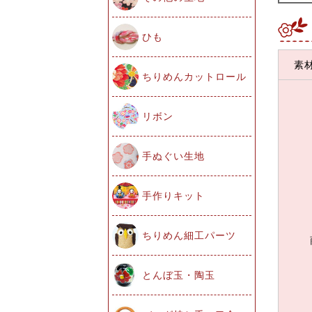
ひも
素
ちりめんカットロール
リボン
手ぬぐい生地
手作りキット
ちりめん細工パーツ
とんぼ玉・陶玉