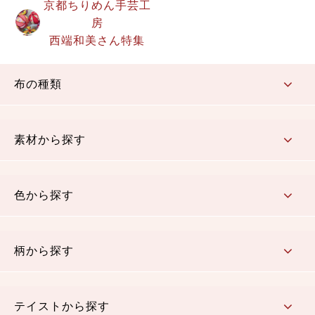
京都ちりめん手芸工
房
西端和美さん特集
布の種類
コットン／もめん生地
ちりめん生地
織物 金襴・裂地
りんず・ジャガード織生地
ポリエステル生地
その他の生地
ちりめんカットロール
リボン
素材から探す
コットン／木綿素材（混紡含む）
ポリエステル素材（混紡含む）
レーヨン素材
シルク素材
麻／リネン（混紡含む）
本掲載生地
色から探す
赤・ピンク
黄色・オレンジ
茶・ベージュ
緑
青・紺
紫
白・アイボリー
黒・グレイ
金・銀
多色使い
リバーシブル
柄から探す
さくら柄
梅柄
和風花柄
洋テイスト花柄
植物柄
伝統柄・古典柄
飛鳥・奈良文様
かすり柄
動物柄
縞・ストライプ
水玉・ドット
チェック・格子
小紋柄
無地
テイストから探す