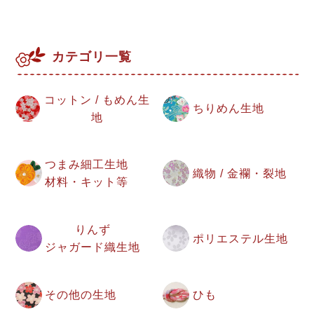
カテゴリ一覧
コットン / もめん生
ちりめん生地
地
つまみ細工生地
織物 / 金襴・裂地
材料・キット等
りんず
ポリエステル生地
ジャガード織生地
その他の生地
ひも