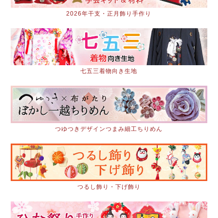
2026年干支・正月飾り手作り
七五三着物向き生地
つゆつきデザインつまみ細工ちりめん
つるし飾り・下げ飾り