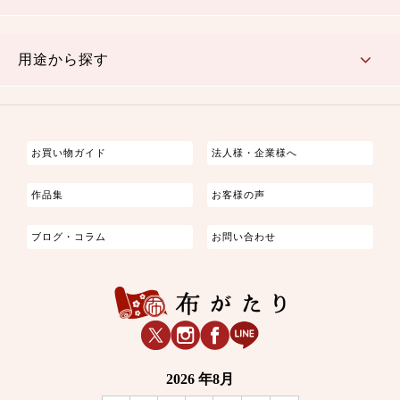
古典的
かわいい
華やか
モダン
レトロ
ベーシック
しぶい
男柄
おしゃれ
なごみ
洋テイスト
用途から探す
つまみ細工
ゆかた・じんべい
子供の着物
よさこい・舞台衣装
お祭り着
さむえ
エプロン・ホームウェア
ブラウス・シャツ・ワンピース
古ぶくさ
バッグ・ポーチ
インテリア
マスク
お買い物ガイド
法人様・企業様へ
作品集
お客様の声
ブログ・コラム
お問い合わせ