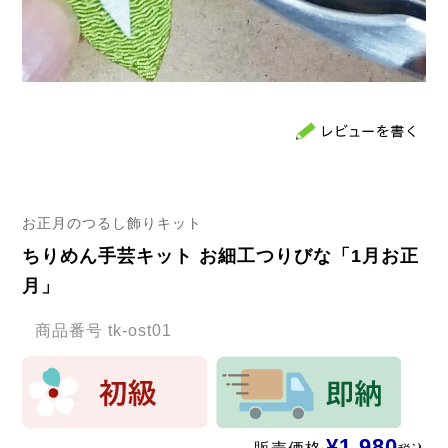
お正月のつるし飾りキット
ちりめん手芸キット お細工つりびな「1月お正
月」
商品番号
tk-ost01
¥
1,980