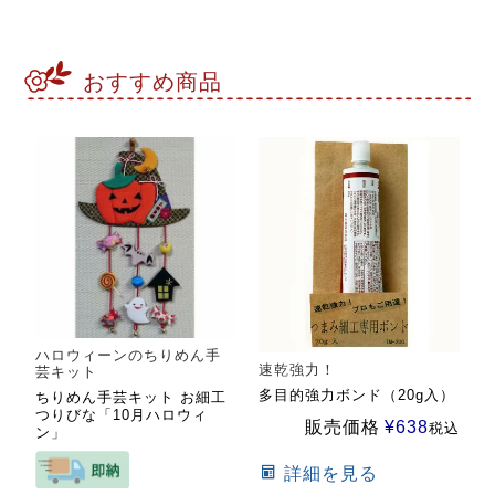
おすすめ商品
ハロウィーンのちりめん手
速乾強力！
芸キット
多目的強力ボンド（20g入）
ちりめん手芸キット お細工
つりびな「10月ハロウィ
販売価格
¥
638
税込
ン」
詳細を見る