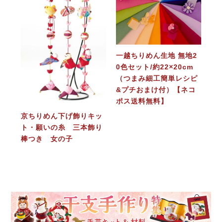
一越ちりめん生地 無地2
0色セット/約22×20cm
（つまみ細工簡単レシピ
&プチおまけ付）【ネコ
ポス送料無料】
京ちりめん下げ飾りキッ
ト・願いの糸 三本飾り
棒つき 女の子