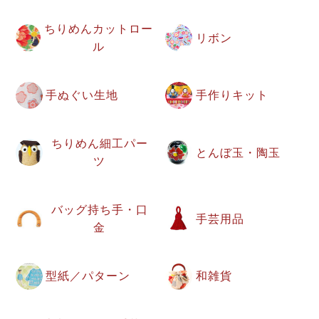
ちりめんカットロー
リボン
ル
手ぬぐい生地
手作りキット
ちりめん細工パー
とんぼ玉・陶玉
ツ
バッグ持ち手・口
手芸用品
金
型紙／パターン
和雑貨