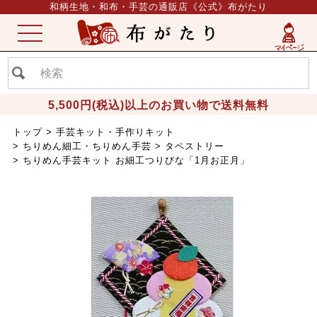
和柄生地・和布・手芸の通販店《公式》布がたり
ME
NU
5,500円(税込)以上のお買い物で送料無料
トップ
手芸キット・手作りキット
ちりめん細工・ちりめん手芸
タペストリー
ちりめん手芸キット お細工つりびな「1月お正月」