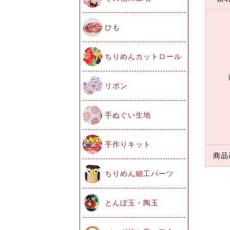
ひも
ちりめんカットロール
リボン
手ぬぐい生地
手作りキット
商品
ちりめん細工パーツ
とんぼ玉・陶玉