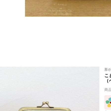
形
こ
（
商