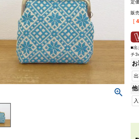
定
販
[
■出
チ3
お
他