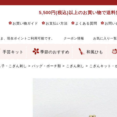
5,500円(税込)以上のお買い物で送
お買い物ガイド
お支払い方法
よくある質問
お問い
ま、現在ポイントご利用可能です。
クーポン情報
お気に入り一覧
手芸キット
季節のおすすめ
和風ひも
りめん細工・ちりめん手芸
し子・こぎん刺し
るし飾り・ひな祭り・端午の節句
物・干支
ェディング
ッグ・ポーチ・袋物
クセサリー・キーホルダー・根付類
絵・木目込み・手まり
ルトナージュ
引手芸
朱印帳
の他
和風花柄
モダン和風花柄
伝統柄
かすり柄
動物柄
縞・チェック・水玉など
その他の和風柄
洋風柄
グラデーション・ぼかし
無地・無地調
無地・手染めあづみ野木綿
ガーゼ生地
綿レース生地
つまみ細工向き
手ぬぐい
手芸用ちりめん
手芸用一越ちりめん
洗えるちりめん／ポリちりめん
正絹ちりめん／シルク
木綿ちりめん
オリジナル商品
西陣織 金襴・どんす類
西陣織 裂地・帯地
和柄りんず（綸子）生地・レーヨン
無地りんず（綸子）生地・レーヨン
ジャガード織
柄もの
無地・地模様
つまみ細工用カット済み生地
リネン／麻混生地
印伝調生地
たたみテープ／畳のへり
シルク生地
裏地
キュプラ・チュール
ゆかた・じんべい向き生地
つまみ細工生地・材料・キット等
七五三に～お子さまの着物向き生地
干支・正月手芸
つるしびな・つるし飾り
ひな祭り手作りキット
端午の節句手作りキット
鬼滅の刃・呪術廻戦特集
京都ちりめん手芸工房より・西端和美先生特集
コットン／木綿素材（混紡含む）
ポリエステル素材（混紡含む）
レーヨン素材
シルク素材
麻／リネン（混紡含む）
本掲載生地
赤・ピンク
黄色・オレンジ
茶・ベージュ
緑
青・紺
紫
白・アイボリー
黒・グレイ
金・銀
多色使い
リバーシブル
さくら柄
梅柄
和風花柄
洋テイスト花柄
植物柄
伝統柄・古典柄
飛鳥・奈良文様
かすり柄
動物柄
縞・ストライプ
水玉・ドット
チェック・格子
小紋柄
無地
古典的
かわいい
華やか
モダン
レトロ
ベーシック
しぶい
男柄
おしゃれ
なごみ
洋テイスト
つまみ細工
ゆかた・じんべい
子供の着物
ベビー袴&上着セット
よさこい・舞台衣装
お祭り着
さむえ
エプロン・ホームウェア
ブラウス・シャツ・ワンピース
古ぶくさ
バッグ・ポーチ
インテリア
マスク
ひな祭りちりめんキット
縁起物(ふくろう、まり、瓢箪
髪飾り・アクセサリー
根付・ストラップ・キーホ
巾着・がま口等
タペストリー
人形・動物
干支
その他
ふきん
コースター・ランチョンマ
バッグ・ポーチ類
その他
刺し子布（布のみ）
刺し子糸
つるしびな・つるし飾り
ひな祭り
端午の節句
動物
干支
リングピロー
ウェディングベア・ウエル
アクセサリー
ウェルカムボード
バッグ類
ポーチ類
ペンケース・メガネケース
コインケース
その他のケース・袋物
アクセサリー・髪飾り
キーホルダー・根付・スト
押絵
木目込み
手まり
たたみへり・たたみシート
ドールチャーム
編み物
刺しゅう
タペストリー
ビーズ手芸
布ぞうり
クリスマス・ハロウィン
その他のキット
夏休み手作り特集
ちりめん・木綿丸ひも
江戸打ちひも
人五・人八紐
メタリックヤーン／ひも
その他のひも
し子・こぎん刺し
バッグ・ポーチ類
こぎん刺し
こぎんキット・