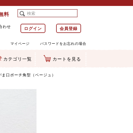
料無料
合わせ
ログイン
会員登録
マイページ
パスワードをお忘れの場合
カテゴリ一覧
カートを見る
等)
ルダー
ット類
カムマスコット
ラップ
がま口ポーチ角型（ベージュ）