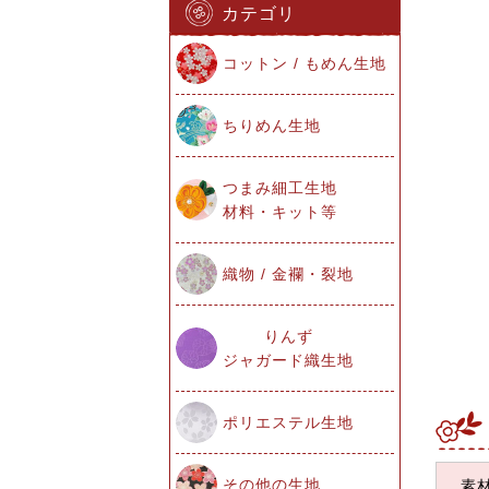
カテゴリ
コットン / もめん生地
ちりめん生地
つまみ細工生地
材料・キット等
織物 / 金襴・裂地
りんず
ジャガード織生地
ポリエステル生地
その他の生地
素