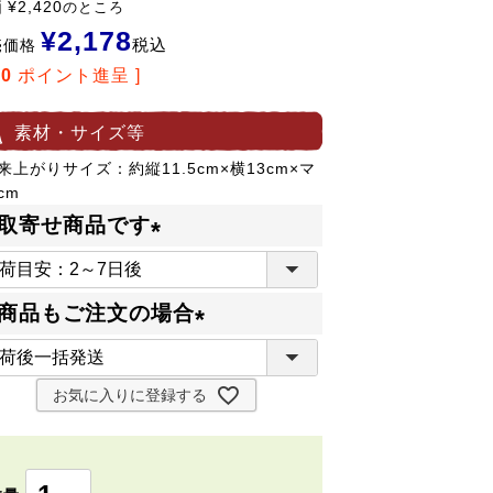
価
¥
2,420
のところ
¥
2,178
税込
売価格
40
ポイント進呈 ]
素材・サイズ等
来上がりサイズ：約縦11.5cm×横13cm×マ
cm
取寄せ商品です
(
必
商品もご注文の場合
須
(
)
必
お気に入りに登録する
須
)