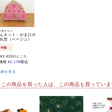
かわいい♪
んキット・がま口ポ
丸型（ベージュ）
¥
2,420
のところ
税込
価格
¥
2,178
詳細を見る
この商品を買った人は、この商品も買っていま