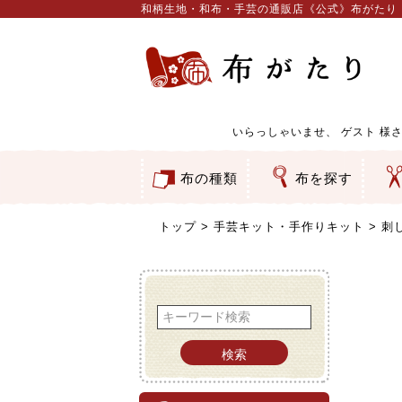
和柄生地・和布・手芸の通販店《公式》布がたり
いらっしゃいませ、
ゲスト
様さ
布の種類
布を探す
和柄生地
コットン／もめん生地
ちりめん生地
織物 金襴・裂地
りんず・ジャガード織生地
ポリエステル生地
服地
その他の生地
ちりめんカットロール
リボン
素材から探す
色から探す
柄から探す
テイストから探す
用途から探す
ち
刺
つ
動
ウ
バ
ア
押
カ
水
御
そ
トップ
手芸キット・手作りキット
刺
検索