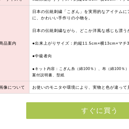
日本の伝統刺繍「こぎん」を実用的なアイテムに
に、かわいい手作りの小物を。
日本の伝統刺繍ながら、どこか洋風な感じも漂う
商品案内
●出来上がりサイズ：約縦11.5cm×横13cm×マチ3
●中級者向
●キット内容：こぎん糸（綿100％）、布（綿100
案付説明書、型紙
画像について
お使いのモニタや環境により、実物と色が違って
すぐに買う