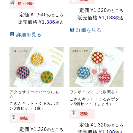
定価
¥
1,320
のところ
定価
¥
1,540
のところ
販売価格
¥
1,188
税込
販売価格
¥
1,386
税込
詳細を見る
詳細を見る
アクセサリーのパーツにも
ワンポイントに北欧調を♪
☆
こぎんキット・くるみボタ
こぎんキット・くるみボタ
ン3個セット（ちょう）
ン3個セット（森）
定価
¥
1,320
のところ
定価
¥
1,320
のところ
販売価格
¥
1,188
税込