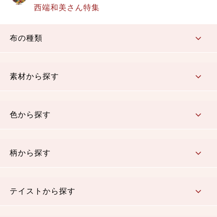
西端和美さん特集
布の種類
コットン／もめん生地
ちりめん生地
織物 金襴・裂地
りんず・ジャガード織生地
ポリエステル生地
その他の生地
ちりめんカットロール
リボン
素材から探す
コットン／木綿素材（混紡含む）
ポリエステル素材（混紡含む）
レーヨン素材
シルク素材
麻／リネン（混紡含む）
本掲載生地
色から探す
赤・ピンク
黄色・オレンジ
茶・ベージュ
緑
青・紺
紫
白・アイボリー
黒・グレイ
金・銀
多色使い
リバーシブル
柄から探す
さくら柄
梅柄
和風花柄
洋テイスト花柄
植物柄
伝統柄・古典柄
飛鳥・奈良文様
かすり柄
動物柄
縞・ストライプ
水玉・ドット
チェック・格子
小紋柄
無地
テイストから探す
古典的
かわいい
華やか
モダン
レトロ
ベーシック
しぶい
男柄
おしゃれ
なごみ
洋テイスト