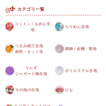
カテゴリ一覧
コットン / もめん生
ちりめん生地
地
つまみ細工生地
織物 / 金襴・裂地
材料・キット等
りんず
ポリエステル生地
ジャガード織生地
その他の生地
ひも
ちりめんカットロー