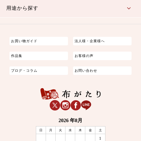
用途から探す
つまみ細工
ゆかた・じんべい
子供の着物
よさこい・舞台衣装
お祭り着
さむえ
エプロン・ホームウェア
ブラウス・シャツ・ワンピース
古ぶくさ
バッグ・ポーチ
インテリア
マスク
お買い物ガイド
法人様・企業様へ
作品集
お客様の声
ブログ・コラム
お問い合わせ