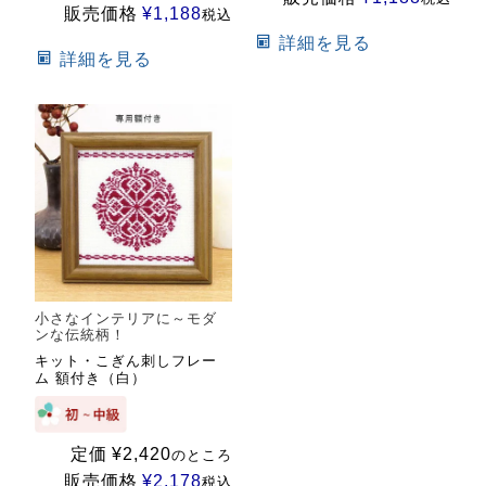
販売価格
¥
1,188
税込
詳細を見る
詳細を見る
小さなインテリアに～モダ
ンな伝統柄！
キット・こぎん刺しフレー
ム 額付き（白）
定価
¥
2,420
のところ
販売価格
¥
2,178
税込