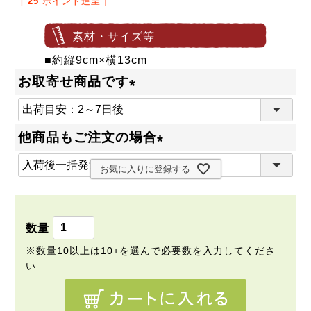
[
25
ポイント進呈 ]
素材・サイズ等
■約縦9cm×横13cm
お取寄せ商品です
(
必
他商品もご注文の場合
須
(
)
お気に入りに登録する
必
須
)