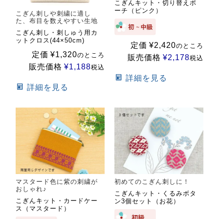
こぎんキット・切り替えポ
ーチ（ピンク）
こぎん刺しや刺繍に適し
た、布目を数えやすい生地
こぎん刺し・刺しゅう用カ
ットクロス(44×50cm)
定価
¥
2,420
のところ
定価
¥
1,320
のところ
販売価格
¥
2,178
税込
販売価格
¥
1,188
税込
詳細を見る
詳細を見る
マスタード色に紫の刺繍が
初めてのこぎん刺しに！
おしゃれ♪
こぎんキット・くるみボタ
こぎんキット・カードケー
ン3個セット（お花）
ス（マスタード）