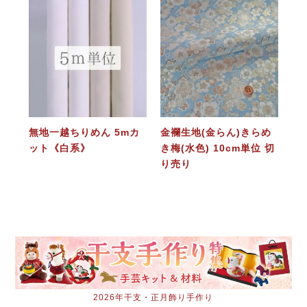
無地一越ちりめん 5mカ
金襴生地(金らん)きらめ
ット《白系》
き梅(水色) 10cm単位 切
り売り
2026年干支・正月飾り手作り