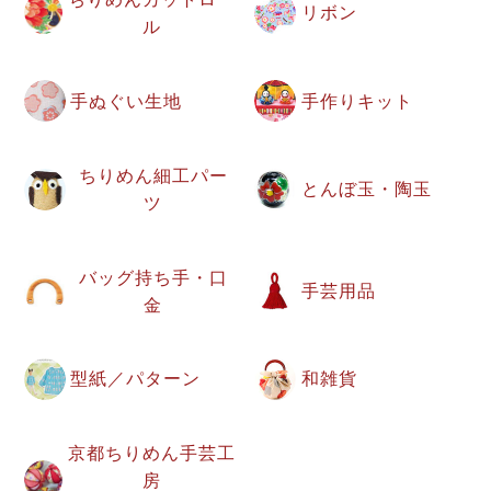
リボン
ル
手ぬぐい生地
手作りキット
ちりめん細工パー
とんぼ玉・陶玉
ツ
バッグ持ち手・口
手芸用品
金
型紙／パターン
和雑貨
京都ちりめん手芸工
房