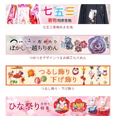
七五三着物向き生地
つゆつきデザインつまみ細工ちりめん
つるし飾り・下げ飾り