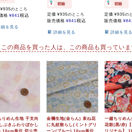
¥
935
のところ
定価
¥
935
定価
¥
935
のところ
の
税込
価格
¥
841
税込
販売価格
¥
841
販売価格
¥
84
詳細を見る
詳細を見る
詳細を見
この商品を買った人は、この商品も買っていま
ちりめん生地 干支向
金襴生地(金らん) 束ね花
一越ちりめん
銀しぶきふわりぼかし
に丸紋散らし(ミントグリ
花鼓(黒/赤)
) 10cm単位 切り売
ーン/ブルー) 10cm単位
リジナル】 1