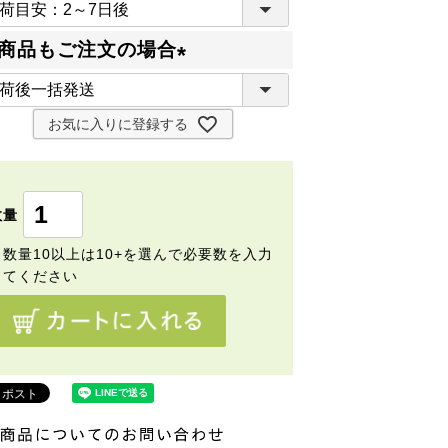
(
必
商品もご注文の場合
須
(
)
必
お気に入りに登録する
須
)