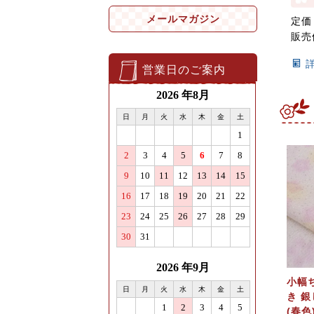
メールマガジン
定価
販売
営業日のご案内
小幅
き 
(春色