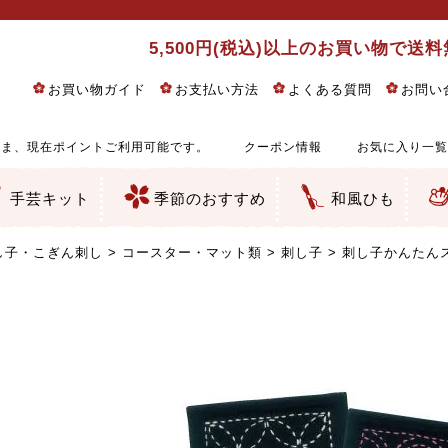
5,500円(税込)以上のお買い物で送
お買い物ガイド
お支払い方法
よくある質問
お問い
ま、現在ポイントご利用可能です。
クーポン情報
お気に入り一覧
手芸キット
季節のおすすめ
和風ひも
りめん細工・ちりめん手芸
し子・こぎん刺し
るし飾り・ひな祭り・端午の節句
物・干支
ェディング
ッグ・ポーチ・袋物
クセサリー・キーホルダー・根付類
絵・木目込み・手まり
ルトナージュ
引手芸
朱印帳
の他
和風花柄
モダン和風花柄
伝統柄
かすり柄
動物柄
縞・チェック・水玉など
その他の和風柄
洋風柄
グラデーション・ぼかし
無地・無地調
無地・手染めあづみ野木綿
ガーゼ生地
綿レース生地
つまみ細工向き
手ぬぐい
手芸用ちりめん
手芸用一越ちりめん
洗えるちりめん／ポリちりめん
正絹ちりめん／シルク
木綿ちりめん
オリジナル商品
西陣織 金襴・どんす類
西陣織 裂地・帯地
和柄りんず（綸子）生地・レーヨン
無地りんず（綸子）生地・レーヨン
ジャガード織
柄もの
無地・地模様
つまみ細工用カット済み生地
リネン／麻混生地
印伝調生地
たたみテープ／畳のへり
シルク生地
裏地
キュプラ・チュール
ゆかた・じんべい向き生地
つまみ細工生地・材料・キット等
七五三に～お子さまの着物向き生地
干支・正月手芸
つるしびな・つるし飾り
ひな祭り手作りキット
端午の節句手作りキット
鬼滅の刃・呪術廻戦特集
京都ちりめん手芸工房より・西端和美先生特集
コットン／木綿素材（混紡含む）
ポリエステル素材（混紡含む）
レーヨン素材
シルク素材
麻／リネン（混紡含む）
本掲載生地
赤・ピンク
黄色・オレンジ
茶・ベージュ
緑
青・紺
紫
白・アイボリー
黒・グレイ
金・銀
多色使い
リバーシブル
さくら柄
梅柄
和風花柄
洋テイスト花柄
植物柄
伝統柄・古典柄
飛鳥・奈良文様
かすり柄
動物柄
縞・ストライプ
水玉・ドット
チェック・格子
小紋柄
無地
古典的
かわいい
華やか
モダン
レトロ
ベーシック
しぶい
男柄
おしゃれ
なごみ
洋テイスト
つまみ細工
ゆかた・じんべい
子供の着物
ベビー袴&上着セット
よさこい・舞台衣装
お祭り着
さむえ
エプロン・ホームウェア
ブラウス・シャツ・ワンピース
古ぶくさ
バッグ・ポーチ
インテリア
マスク
ひな祭りちりめんキット
縁起物(ふくろう、まり、瓢箪
髪飾り・アクセサリー
根付・ストラップ・キーホ
巾着・がま口等
タペストリー
人形・動物
干支
その他
ふきん
コースター・ランチョンマ
バッグ・ポーチ類
その他
刺し子布（布のみ）
刺し子糸
つるしびな・つるし飾り
ひな祭り
端午の節句
動物
干支
リングピロー
ウェディングベア・ウエル
アクセサリー
ウェルカムボード
バッグ類
ポーチ類
ペンケース・メガネケース
コインケース
その他のケース・袋物
アクセサリー・髪飾り
キーホルダー・根付・スト
押絵
木目込み
手まり
たたみへり・たたみシート
ドールチャーム
編み物
刺しゅう
タペストリー
ビーズ手芸
布ぞうり
クリスマス・ハロウィン
その他のキット
夏休み手作り特集
ちりめん・木綿丸ひも
江戸打ちひも
人五・人八紐
メタリックヤーン／ひも
その他のひも
し子・こぎん刺し
コースター・マット類
刺し子
刺し子かんたん