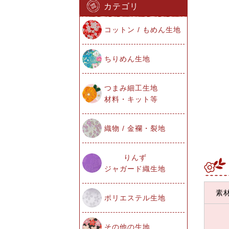
カテゴリ
コットン / もめん生地
ちりめん生地
つまみ細工生地
材料・キット等
織物 / 金襴・裂地
りんず
ジャガード織生地
素
ポリエステル生地
その他の生地