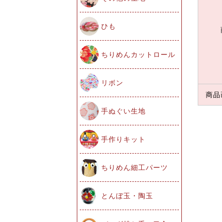
ひも
ちりめんカットロール
リボン
商品
手ぬぐい生地
手作りキット
ちりめん細工パーツ
とんぼ玉・陶玉