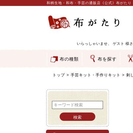
和柄生地・和布・手芸の通販店《公式》布がたり
いらっしゃいませ、
ゲスト
様さ
布の種類
布を探す
和柄生地
コットン／もめん生地
ちりめん生地
織物 金襴・裂地
りんず・ジャガード織生地
ポリエステル生地
服地
その他の生地
ちりめんカットロール
リボン
素材から探す
色から探す
柄から探す
テイストから探す
用途から探す
ち
刺
つ
動
ウ
バ
ア
押
カ
水
御
そ
トップ
手芸キット・手作りキット
刺
検索