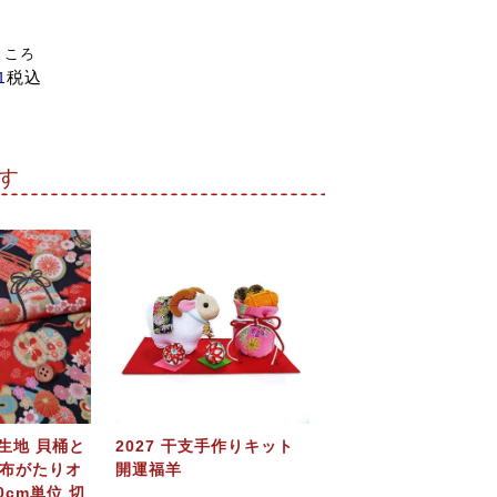
ところ
税込
1
る
す
生地 貝桶と
2027 干支手作りキット
【布がたりオ
開運福羊
0cm単位 切