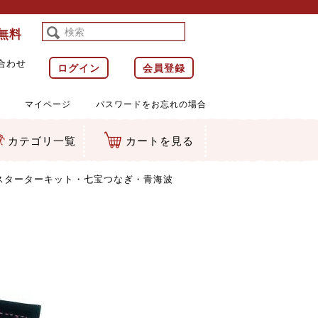
料無料
合わせ
ログイン
会員登録
マイページ
パスワードをお忘れの場合
カテゴリ一覧
カートを見る
等)
ルダー
ット類
カムマスコット
ラップ
スターターキット・七宝つなぎ・青海波