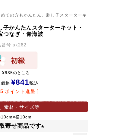
じめての方もかんたん、刺し子スターターキ
ト！
し子かんたんスターターキット・
宝つなぎ・青海波
品番号
sk262
価
¥
935
のところ
¥
841
税込
売価格
15
ポイント進呈 ]
素材・サイズ等
10cm×横10cm
取寄せ商品です