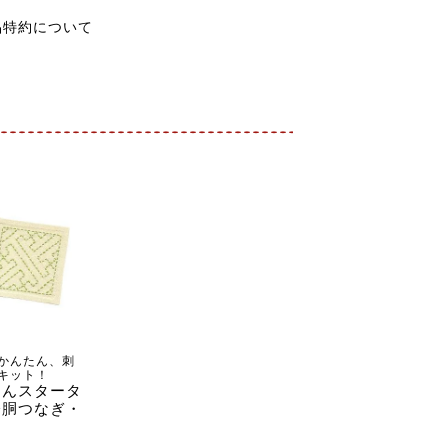
品特約について
かんたん、刺
キット！
たんスタータ
分胴つなぎ・