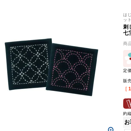
は
ッ
刺
七
商
定
販
[
約縦
お