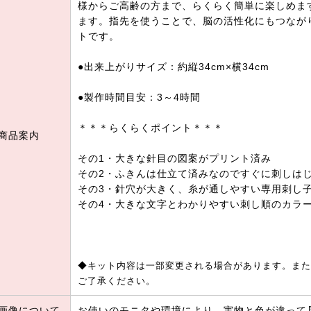
様からご高齢の方まで、らくらく簡単に楽しめま
ます。指先を使うことで、脳の活性化にもつなが
トです。
●出来上がりサイズ：約縦34cm×横34cm
●製作時間目安：3～4時間
＊＊＊らくらくポイント＊＊＊
商品案内
その1・大きな針目の図案がプリント済み
その2・ふきんは仕立て済みなのですぐに刺しは
その3・針穴が大きく、糸が通しやすい専用刺し
その4・大きな文字とわかりやすい刺し順のカラ
◆キット内容は一部変更される場合があります。また
ご了承ください。
画像について
お使いのモニタや環境により、実物と色が違って