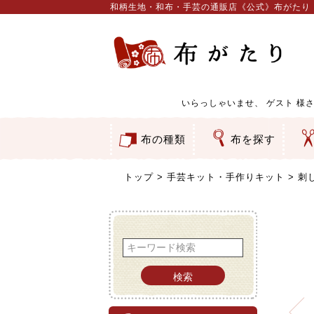
和柄生地・和布・手芸の通販店《公式》布がたり
いらっしゃいませ、
ゲスト
様さ
布の種類
布を探す
和柄生地
コットン／もめん生地
ちりめん生地
織物 金襴・裂地
りんず・ジャガード織生地
ポリエステル生地
服地
その他の生地
ちりめんカットロール
リボン
素材から探す
色から探す
柄から探す
テイストから探す
用途から探す
ち
刺
つ
動
ウ
バ
ア
押
カ
水
御
そ
トップ
手芸キット・手作りキット
刺
検索