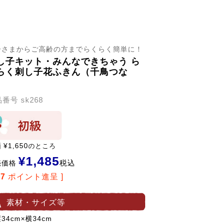
子さまからご高齢の方までらくらく簡単に！
し子キット・みんなできちゃう ら
らく刺し子花ふきん（千鳥つな
）
品番号
sk268
価
¥
1,650
のところ
¥
1,485
税込
売価格
27
ポイント進呈 ]
素材・サイズ等
34cm×横34cm