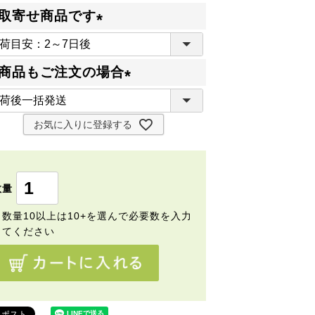
取寄せ商品です
(
必
商品もご注文の場合
須
(
)
必
お気に入りに登録する
須
)