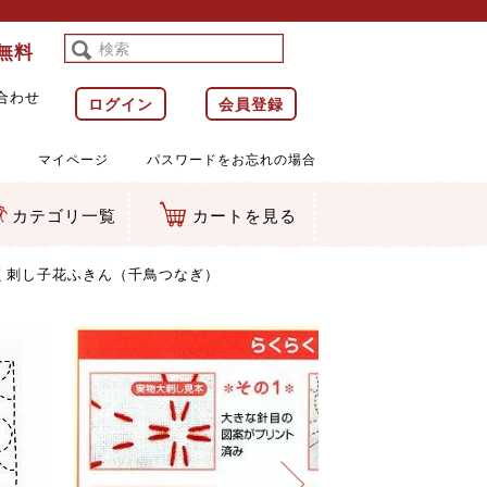
料無料
合わせ
ログイン
会員登録
マイページ
パスワードをお忘れの場合
カテゴリ一覧
カートを見る
等)
ルダー
ット類
カムマスコット
ラップ
く刺し子花ふきん（千鳥つなぎ）