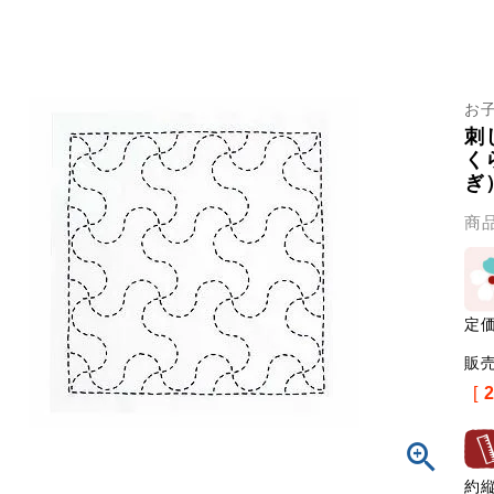
お
刺
く
ぎ
商
定
販
[
約縦