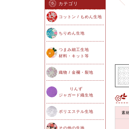
カテゴリ
コットン / もめん生地
ちりめん生地
つまみ細工生地
材料・キット等
織物 / 金襴・裂地
りんず
ジャガード織生地
ポリエステル生地
素
その他の生地