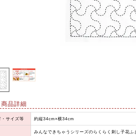
商品詳細
材・サイズ等
約縦34cm×横34cm
みんなできちゃうシリーズのらくらく刺し子花ふ