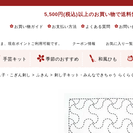
5,500円(税込)以上のお買い物で送
お買い物ガイド
お支払い方法
よくある質問
お問い
ま、現在ポイントご利用可能です。
クーポン情報
お気に入り一覧
手芸キット
季節のおすすめ
和風ひも
りめん細工・ちりめん手芸
し子・こぎん刺し
るし飾り・ひな祭り・端午の節句
物・干支
ェディング
ッグ・ポーチ・袋物
クセサリー・キーホルダー・根付類
絵・木目込み・手まり
ルトナージュ
引手芸
朱印帳
の他
和風花柄
モダン和風花柄
伝統柄
かすり柄
動物柄
縞・チェック・水玉など
その他の和風柄
洋風柄
グラデーション・ぼかし
無地・無地調
無地・手染めあづみ野木綿
ガーゼ生地
綿レース生地
つまみ細工向き
手ぬぐい
手芸用ちりめん
手芸用一越ちりめん
洗えるちりめん／ポリちりめん
正絹ちりめん／シルク
木綿ちりめん
オリジナル商品
西陣織 金襴・どんす類
西陣織 裂地・帯地
和柄りんず（綸子）生地・レーヨン
無地りんず（綸子）生地・レーヨン
ジャガード織
柄もの
無地・地模様
つまみ細工用カット済み生地
リネン／麻混生地
印伝調生地
たたみテープ／畳のへり
シルク生地
裏地
キュプラ・チュール
ゆかた・じんべい向き生地
つまみ細工生地・材料・キット等
七五三に～お子さまの着物向き生地
干支・正月手芸
つるしびな・つるし飾り
ひな祭り手作りキット
端午の節句手作りキット
鬼滅の刃・呪術廻戦特集
京都ちりめん手芸工房より・西端和美先生特集
コットン／木綿素材（混紡含む）
ポリエステル素材（混紡含む）
レーヨン素材
シルク素材
麻／リネン（混紡含む）
本掲載生地
赤・ピンク
黄色・オレンジ
茶・ベージュ
緑
青・紺
紫
白・アイボリー
黒・グレイ
金・銀
多色使い
リバーシブル
さくら柄
梅柄
和風花柄
洋テイスト花柄
植物柄
伝統柄・古典柄
飛鳥・奈良文様
かすり柄
動物柄
縞・ストライプ
水玉・ドット
チェック・格子
小紋柄
無地
古典的
かわいい
華やか
モダン
レトロ
ベーシック
しぶい
男柄
おしゃれ
なごみ
洋テイスト
つまみ細工
ゆかた・じんべい
子供の着物
ベビー袴&上着セット
よさこい・舞台衣装
お祭り着
さむえ
エプロン・ホームウェア
ブラウス・シャツ・ワンピース
古ぶくさ
バッグ・ポーチ
インテリア
マスク
ひな祭りちりめんキット
縁起物(ふくろう、まり、瓢箪
髪飾り・アクセサリー
根付・ストラップ・キーホ
巾着・がま口等
タペストリー
人形・動物
干支
その他
ふきん
コースター・ランチョンマ
バッグ・ポーチ類
その他
刺し子布（布のみ）
刺し子糸
つるしびな・つるし飾り
ひな祭り
端午の節句
動物
干支
リングピロー
ウェディングベア・ウエル
アクセサリー
ウェルカムボード
バッグ類
ポーチ類
ペンケース・メガネケース
コインケース
その他のケース・袋物
アクセサリー・髪飾り
キーホルダー・根付・スト
押絵
木目込み
手まり
たたみへり・たたみシート
ドールチャーム
編み物
刺しゅう
タペストリー
ビーズ手芸
布ぞうり
クリスマス・ハロウィン
その他のキット
夏休み手作り特集
ちりめん・木綿丸ひも
江戸打ちひも
人五・人八紐
メタリックヤーン／ひも
その他のひも
し子・こぎん刺し
ふきん
刺し子キット・みんなできちゃう らくら