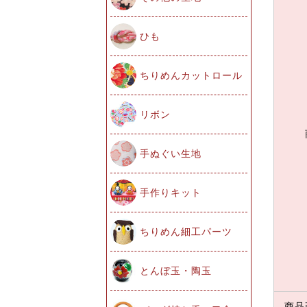
ひも
ちりめんカットロール
リボン
手ぬぐい生地
手作りキット
ちりめん細工パーツ
とんぼ玉・陶玉
商品