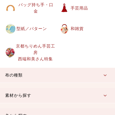
バッグ持ち手・口
手芸用品
金
型紙／パターン
和雑貨
京都ちりめん手芸工
房
西端和美さん特集
布の種類
コットン／もめん生地
ちりめん生地
織物 金襴・裂地
りんず・ジャガード織生地
ポリエステル生地
その他の生地
ちりめんカットロール
リボン
素材から探す
コットン／木綿素材（混紡含む）
ポリエステル素材（混紡含む）
レーヨン素材
シルク素材
麻／リネン（混紡含む）
本掲載生地