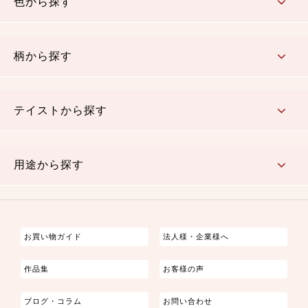
色から探す
赤・ピンク
黄色・オレンジ
茶・ベージュ
緑
青・紺
紫
白・アイボリー
黒・グレイ
金・銀
多色使い
リバーシブル
柄から探す
さくら柄
梅柄
和風花柄
洋テイスト花柄
植物柄
伝統柄・古典柄
飛鳥・奈良文様
かすり柄
動物柄
縞・ストライプ
水玉・ドット
チェック・格子
小紋柄
無地
テイストから探す
古典的
かわいい
華やか
モダン
レトロ
ベーシック
しぶい
男柄
おしゃれ
なごみ
洋テイスト
用途から探す
つまみ細工
ゆかた・じんべい
子供の着物
よさこい・舞台衣装
お祭り着
さむえ
エプロン・ホームウェア
ブラウス・シャツ・ワンピース
古ぶくさ
バッグ・ポーチ
インテリア
マスク
お買い物ガイド
法人様・企業様へ
作品集
お客様の声
ブログ・コラム
お問い合わせ