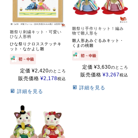
雛祭り手作りキット！編み
雛祭り刺繍キット・可愛い
物で雛人形を
ひな人形柄
雛人形あみぐるみキット・
ひな祭りクロスステッチキ
くまの桃雛
ット・なかよし雛
定価
¥
3,630
のところ
定価
¥
2,420
のところ
販売価格
¥
3,267
税込
販売価格
¥
2,178
税込
詳細を見る
詳細を見る