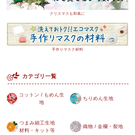
クリスマスも和風に
手作りマスク材料
カテゴリ一覧
コットン / もめん生
ちりめん生地
地
つまみ細工生地
織物 / 金襴・裂地
材料・キット等