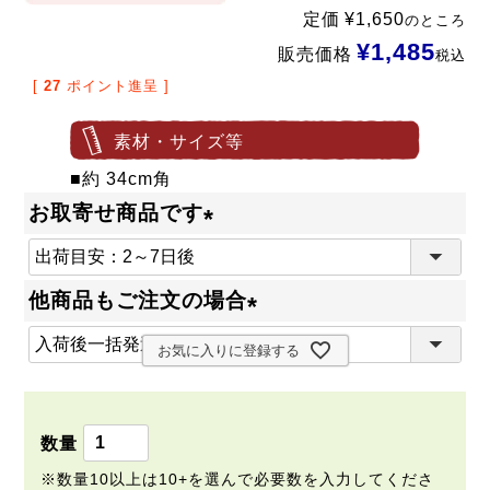
定価
¥
1,650
のところ
¥
1,485
販売価格
税込
[
27
ポイント進呈 ]
素材・サイズ等
■約 34cm角
お取寄せ商品です
(
必
他商品もご注文の場合
須
(
)
お気に入りに登録する
必
須
)