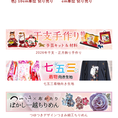
色) 10cm単位 切り売り
cm単位 切り売り
2026年干支・正月飾り手作り
七五三着物向き生地
つゆつきデザインつまみ細工ちりめん