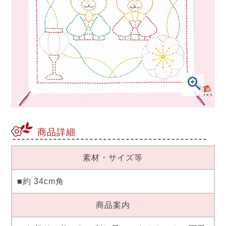
商品詳細
素材・サイズ等
■約 34cm角
商品案内