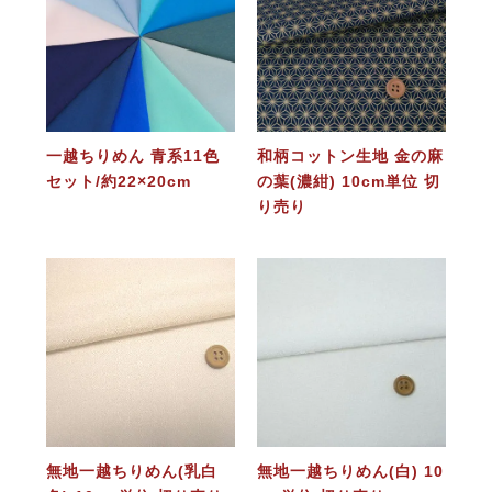
一越ちりめん 青系11色
和柄コットン生地 金の麻
セット/約22×20cm
の葉(濃紺) 10cm単位 切
り売り
無地一越ちりめん(乳白
無地一越ちりめん(白) 10