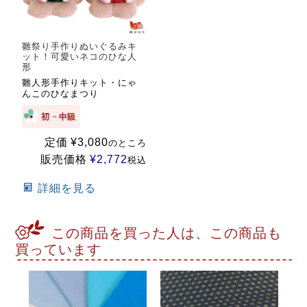
雛祭り手作りぬいぐるみキ
ット！可愛いネコのひな人
形
雛人形手作りキット・にゃ
んこのひなまつり
定価
¥
3,080
のところ
販売価格
¥
2,772
税込
詳細を見る
この商品を買った人は、この商品も
買っています