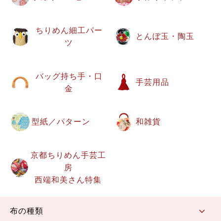
ちりめん細工パー
とんぼ玉・陶玉
ツ
バッグ持ち手・口
手芸用品
金
型紙／パターン
和雑貨
京都ちりめん手芸工
房
西端和美さん特集
布の種類