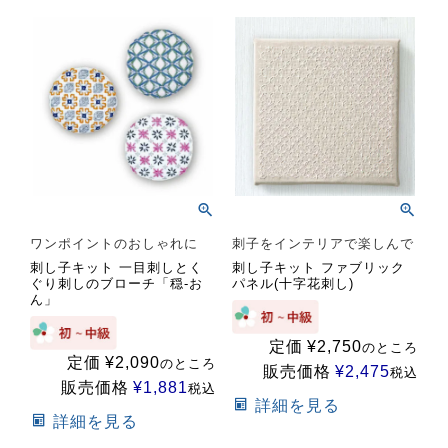
ワンポイントのおしゃれに
刺子をインテリアで楽しんで
刺し子キット 一目刺しとく
刺し子キット ファブリック
ぐり刺しのブローチ「穏-お
パネル(十字花刺し)
ん」
定価
¥
2,750
のところ
定価
¥
2,090
のところ
販売価格
¥
2,475
税込
販売価格
¥
1,881
税込
詳細を見る
詳細を見る