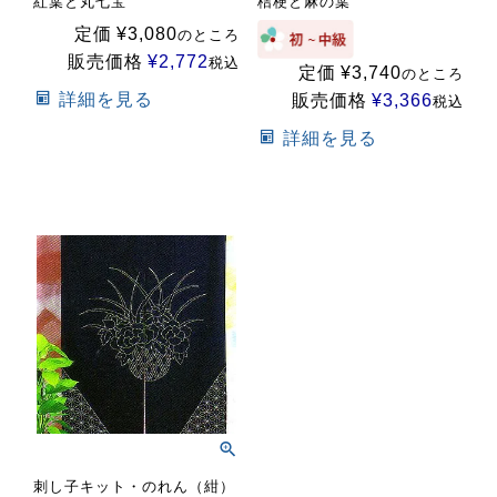
紅葉と丸七宝
桔梗と麻の葉
定価
¥
3,080
のところ
販売価格
¥
2,772
税込
定価
¥
3,740
のところ
詳細を見る
販売価格
¥
3,366
税込
詳細を見る
刺し子キット・のれん（紺）