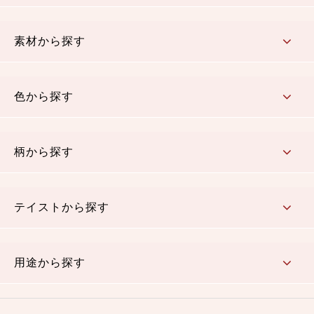
コットン／もめん生地
ちりめん生地
織物 金襴・裂地
りんず・ジャガード織生地
ポリエステル生地
その他の生地
ちりめんカットロール
リボン
素材から探す
コットン／木綿素材（混紡含む）
ポリエステル素材（混紡含む）
レーヨン素材
シルク素材
麻／リネン（混紡含む）
本掲載生地
色から探す
赤・ピンク
黄色・オレンジ
茶・ベージュ
緑
青・紺
紫
白・アイボリー
黒・グレイ
金・銀
多色使い
リバーシブル
柄から探す
さくら柄
梅柄
和風花柄
洋テイスト花柄
植物柄
伝統柄・古典柄
飛鳥・奈良文様
かすり柄
動物柄
縞・ストライプ
水玉・ドット
チェック・格子
小紋柄
無地
テイストから探す
古典的
かわいい
華やか
モダン
レトロ
ベーシック
しぶい
男柄
おしゃれ
なごみ
洋テイスト
用途から探す
つまみ細工
ゆかた・じんべい
子供の着物
よさこい・舞台衣装
お祭り着
さむえ
エプロン・ホームウェア
ブラウス・シャツ・ワンピース
古ぶくさ
バッグ・ポーチ
インテリア
マスク