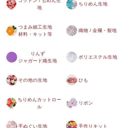
コットン / もめん生
ちりめん生地
地
つまみ細工生地
織物 / 金襴・裂地
材料・キット等
りんず
ポリエステル生地
ジャガード織生地
その他の生地
ひも
ちりめんカットロー
リボン
ル
手ぬぐい生地
手作りキット