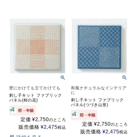
壁にかけても立てかけても
和風ナチュラルなインテリア
に
刺し子キット ファブリック
刺し子キット ファブリック
パネル(柿の花)
パネル(つづき山形)
定価
¥
2,750
のところ
定価
¥
2,750
のところ
販売価格
¥
2,475
税込
販売価格
¥
2,475
税込