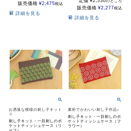
定価
¥
2,530
のところ
販売価格
¥
2,475
税込
販売価格
¥
2,277
税込
詳細を見る
詳細を見る
お洒落な模様の刺し子キット
素朴でかわいい刺し子作品♪
☆
刺し子キット・一目刺しのポ
刺し子キット・一目刺しのポ
ケットティッシュケース（フ
ケットティッシュケース（リ
ラワー）
ーフ）