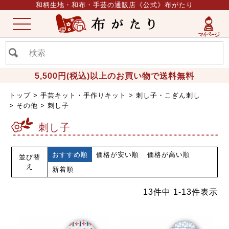
和柄生地・和布・手芸の通販店《公式》布がたり
ME
NU
5,500円(税込)以上のお買い物で送料無料
トップ
手芸キット・手作りキット
刺し子・こぎん刺し
その他
刺し子
刺し子
おすすめ順
価格が安い順
価格が高い順
並び替
え
新着順
13
件中
1
-
13
件表示