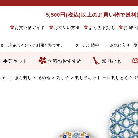
5,500円(税込)以上のお買い物で送
お買い物ガイド
お支払い方法
よくある質問
お問い
ま、現在ポイントご利用可能です。
クーポン情報
お気に入り一覧
手芸キット
季節のおすすめ
和風ひも
りめん細工・ちりめん手芸
し子・こぎん刺し
るし飾り・ひな祭り・端午の節句
物・干支
ェディング
ッグ・ポーチ・袋物
クセサリー・キーホルダー・根付類
絵・木目込み・手まり
ルトナージュ
引手芸
朱印帳
の他
和風花柄
モダン和風花柄
伝統柄
かすり柄
動物柄
縞・チェック・水玉など
その他の和風柄
洋風柄
グラデーション・ぼかし
無地・無地調
無地・手染めあづみ野木綿
ガーゼ生地
綿レース生地
つまみ細工向き
手ぬぐい
手芸用ちりめん
手芸用一越ちりめん
洗えるちりめん／ポリちりめん
正絹ちりめん／シルク
木綿ちりめん
オリジナル商品
西陣織 金襴・どんす類
西陣織 裂地・帯地
和柄りんず（綸子）生地・レーヨン
無地りんず（綸子）生地・レーヨン
ジャガード織
柄もの
無地・地模様
つまみ細工用カット済み生地
リネン／麻混生地
印伝調生地
たたみテープ／畳のへり
シルク生地
裏地
キュプラ・チュール
ゆかた・じんべい向き生地
つまみ細工生地・材料・キット等
七五三に～お子さまの着物向き生地
干支・正月手芸
つるしびな・つるし飾り
ひな祭り手作りキット
端午の節句手作りキット
鬼滅の刃・呪術廻戦特集
京都ちりめん手芸工房より・西端和美先生特集
コットン／木綿素材（混紡含む）
ポリエステル素材（混紡含む）
レーヨン素材
シルク素材
麻／リネン（混紡含む）
本掲載生地
赤・ピンク
黄色・オレンジ
茶・ベージュ
緑
青・紺
紫
白・アイボリー
黒・グレイ
金・銀
多色使い
リバーシブル
さくら柄
梅柄
和風花柄
洋テイスト花柄
植物柄
伝統柄・古典柄
飛鳥・奈良文様
かすり柄
動物柄
縞・ストライプ
水玉・ドット
チェック・格子
小紋柄
無地
古典的
かわいい
華やか
モダン
レトロ
ベーシック
しぶい
男柄
おしゃれ
なごみ
洋テイスト
つまみ細工
ゆかた・じんべい
子供の着物
ベビー袴&上着セット
よさこい・舞台衣装
お祭り着
さむえ
エプロン・ホームウェア
ブラウス・シャツ・ワンピース
古ぶくさ
バッグ・ポーチ
インテリア
マスク
ひな祭りちりめんキット
縁起物(ふくろう、まり、瓢箪
髪飾り・アクセサリー
根付・ストラップ・キーホ
巾着・がま口等
タペストリー
人形・動物
干支
その他
ふきん
コースター・ランチョンマ
バッグ・ポーチ類
その他
刺し子布（布のみ）
刺し子糸
つるしびな・つるし飾り
ひな祭り
端午の節句
動物
干支
リングピロー
ウェディングベア・ウエル
アクセサリー
ウェルカムボード
バッグ類
ポーチ類
ペンケース・メガネケース
コインケース
その他のケース・袋物
アクセサリー・髪飾り
キーホルダー・根付・スト
押絵
木目込み
手まり
たたみへり・たたみシート
ドールチャーム
編み物
刺しゅう
タペストリー
ビーズ手芸
布ぞうり
クリスマス・ハロウィン
その他のキット
夏休み手作り特集
ちりめん・木綿丸ひも
江戸打ちひも
人五・人八紐
メタリックヤーン／ひも
その他のひも
し子・こぎん刺し
その他
刺し子
刺し子キット 一目刺しとくぐり