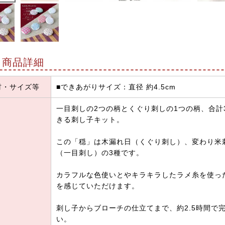
商品詳細
材・サイズ等
■できあがりサイズ：直径 約4.5cm
一目刺しの2つの柄とくぐり刺しの1つの柄、合計
きる刺し子キット。
この「穏」は木漏れ日（くぐり刺し）、変わり米
（一目刺し）の3種です。
カラフルな色使いとやキラキラしたラメ糸を使っ
を感じていただけます。
刺し子からブローチの仕立てまで、約2.5時間で
い。