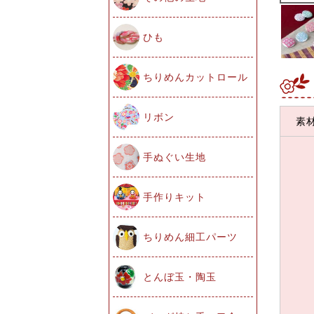
ひも
ちりめんカットロール
リボン
素
手ぬぐい生地
手作りキット
ちりめん細工パーツ
とんぼ玉・陶玉