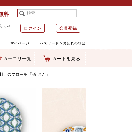
料無料
合わせ
ログイン
会員登録
マイページ
パスワードをお忘れの場合
カテゴリ一覧
カートを見る
等)
ルダー
ット類
カムマスコット
ラップ
刺しのブローチ「穏-おん」