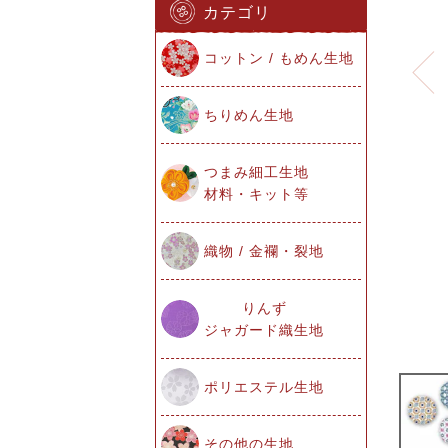
カテゴリ
コットン / もめん生地
ちりめん生地
つまみ細工生地
材料・キット等
織物 / 金襴・裂地
りんず
ジャガード織生地
ポリエステル生地
その他の生地