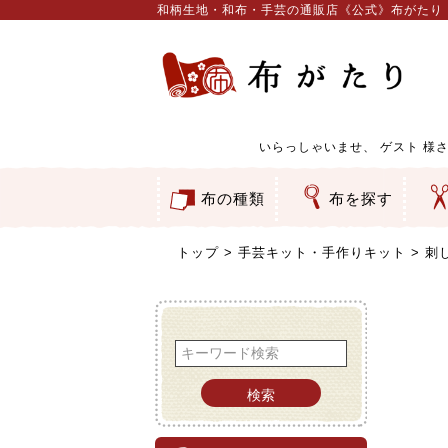
和柄生地・和布・手芸の通販店《公式》布がたり
いらっしゃいませ、
ゲスト
様さ
布の種類
布を探す
和柄生地
コットン／もめん生地
ちりめん生地
織物 金襴・裂地
りんず・ジャガード織生地
ポリエステル生地
服地
その他の生地
ちりめんカットロール
リボン
素材から探す
色から探す
柄から探す
テイストから探す
用途から探す
ち
刺
つ
動
ウ
バ
ア
押
カ
水
御
そ
トップ
手芸キット・手作りキット
刺
検索