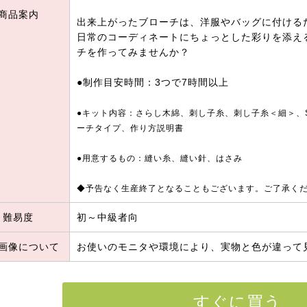
商品案内
出来上がったブローチは、洋服やバッグに付ける
日常のコーディネートにちょっとした彩りを添え
チを作ってみませんか？
●制作目安時間：3つで7時間以上
●キット内容：さらし木綿、刺し子糸、刺し子糸＜細＞、Sa
ーチタイプ、作り方説明書
●用意するもの：縫い糸、縫い針、はさみ
◆予告なく生産終了となることもございます。ご了承く
難易度
初～中級者向
画像について
お使いのモニタや環境により、実物と色が違って
すぐに買う