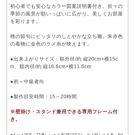
初心者でも安心なカラー図案説明書付き。折々の
季節の風景が額いっぱいに広がり、美しくお部屋
を彩ります。
桃の節句にピッタリのしとやかな立ち雛。朱赤色
の着物に金色のラメ糸が映えます。
●出来上がりサイズ：額外径/約 縦20cm×横15c
m、額内径/約 縦16.6cm×横11.6cm
●初～中級者向
●製作目安時間：15～20時間
※壁掛け・スタンド兼用できる専用フレーム付
き。
●キット内容：25番ししゅう糸(綿100％)、ラメ刺しゅう糸、No.