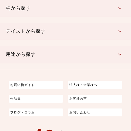
柄から探す
さくら柄
梅柄
和風花柄
洋テイスト花柄
植物柄
伝統柄・古典柄
飛鳥・奈良文様
かすり柄
動物柄
縞・ストライプ
水玉・ドット
チェック・格子
小紋柄
無地
テイストから探す
古典的
かわいい
華やか
モダン
レトロ
ベーシック
しぶい
男柄
おしゃれ
なごみ
洋テイスト
用途から探す
つまみ細工
ゆかた・じんべい
子供の着物
よさこい・舞台衣装
お祭り着
さむえ
エプロン・ホームウェア
ブラウス・シャツ・ワンピース
古ぶくさ
バッグ・ポーチ
インテリア
マスク
お買い物ガイド
法人様・企業様へ
作品集
お客様の声
ブログ・コラム
お問い合わせ