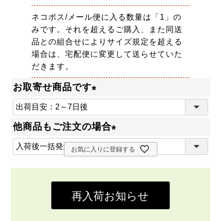
ネコポス/メール便に入る数量は「1」の
みです。それを超えるご購入、また同送
品との組合せによりサイズ規定を超える
場合は、宅配便に変更して送らせていた
だきます。
お取寄せ商品です
(
必
他商品もご注文の場合
須
(
)
お気に入りに登録する
必
須
)
再入荷お知らせ