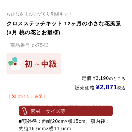
おひなさまの手づくり刺繍キット
クロスステッチキット 12ヶ月の小さな花風景
(3月 桃の花とお雛様)
商品番号
ck7543
定価
¥
3,190
のところ
¥
2,871
販売価格
税込
[
52
ポイント進呈 ]
素材・サイズ等
■額外径：約縦20cm×横15cm、額内径：
約縦16.6cm×横11.6cm