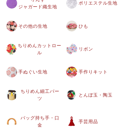
ポリエステル生地
ジャガード織生地
その他の生地
ひも
ちりめんカットロー
リボン
ル
手ぬぐい生地
手作りキット
ちりめん細工パー
とんぼ玉・陶玉
ツ
バッグ持ち手・口
手芸用品
金