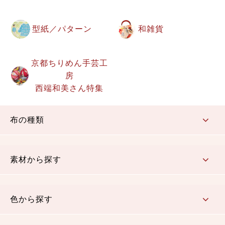
型紙／パターン
和雑貨
京都ちりめん手芸工
房
西端和美さん特集
布の種類
コットン／もめん生地
ちりめん生地
織物 金襴・裂地
りんず・ジャガード織生地
ポリエステル生地
その他の生地
ちりめんカットロール
リボン
素材から探す
コットン／木綿素材（混紡含む）
ポリエステル素材（混紡含む）
レーヨン素材
シルク素材
麻／リネン（混紡含む）
本掲載生地
色から探す
赤・ピンク
黄色・オレンジ
茶・ベージュ
緑
青・紺
紫
白・アイボリー
黒・グレイ
金・銀
多色使い
リバーシブル