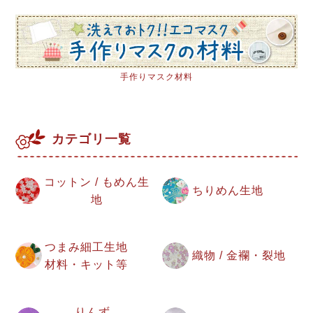
手作りマスク材料
カテゴリ一覧
コットン / もめん生
ちりめん生地
地
つまみ細工生地
織物 / 金襴・裂地
材料・キット等
りんず