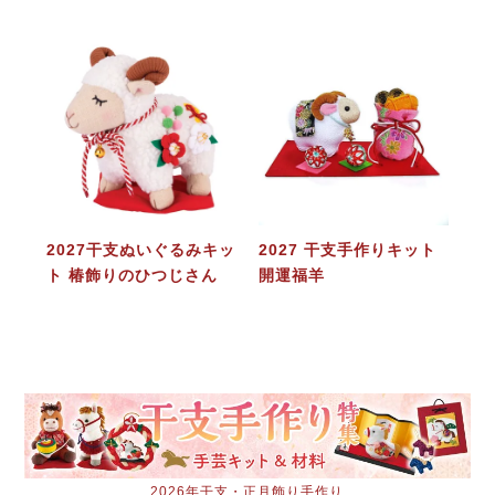
2027干支ぬいぐるみキッ
2027 干支手作りキット
ト 椿飾りのひつじさん
開運福羊
2026年干支・正月飾り手作り