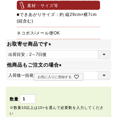
素材・サイズ等
■できあがりサイズ：約 縦29cm×横7cm
(紐含む)
ネコポス/メール便OK
お取寄せ商品です
(
必
他商品もご注文の場合
須
(
)
お気に入りに登録する
必
須
)