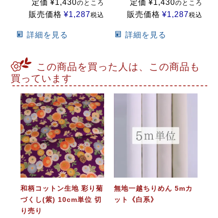
定価
¥
1,430
定価
¥
1,430
のところ
のところ
販売価格
¥
1,287
販売価格
¥
1,287
税込
税込
詳細を見る
詳細を見る
この商品を買った人は、この商品も
買っています
和柄コットン生地 彩り菊
無地一越ちりめん 5mカ
づくし(紫) 10cm単位 切
ット《白系》
り売り