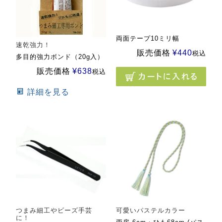
両面テープ10ミリ幅
速乾強力！
販売価格
¥
440
税込
多目的強力ボンド（20g入）
販売価格
¥
638
税込
詳細を見る
つまみ細工やビーズ手芸
可愛いパステルカラー
に！