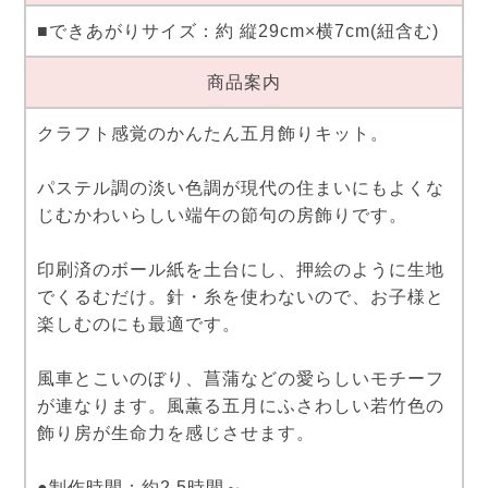
■できあがりサイズ：約 縦29cm×横7cm(紐含む)
商品案内
クラフト感覚のかんたん五月飾りキット。
パステル調の淡い色調が現代の住まいにもよくな
じむかわいらしい端午の節句の房飾りです。
印刷済のボール紙を土台にし、押絵のように生地
でくるむだけ。針・糸を使わないので、お子様と
楽しむのにも最適です。
風車とこいのぼり、菖蒲などの愛らしいモチーフ
が連なります。風薫る五月にふさわしい若竹色の
飾り房が生命力を感じさせます。
●制作時間：約2.5時間～