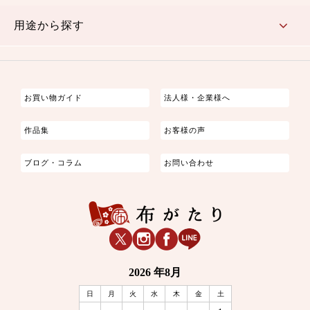
古典的
かわいい
華やか
モダン
レトロ
ベーシック
しぶい
男柄
おしゃれ
なごみ
洋テイスト
用途から探す
つまみ細工
ゆかた・じんべい
子供の着物
よさこい・舞台衣装
お祭り着
さむえ
エプロン・ホームウェア
ブラウス・シャツ・ワンピース
古ぶくさ
バッグ・ポーチ
インテリア
マスク
お買い物ガイド
法人様・企業様へ
作品集
お客様の声
ブログ・コラム
お問い合わせ