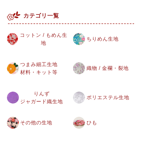
カテゴリ一覧
コットン / もめん生
ちりめん生地
地
つまみ細工生地
織物 / 金襴・裂地
材料・キット等
りんず
ポリエステル生地
ジャガード織生地
その他の生地
ひも