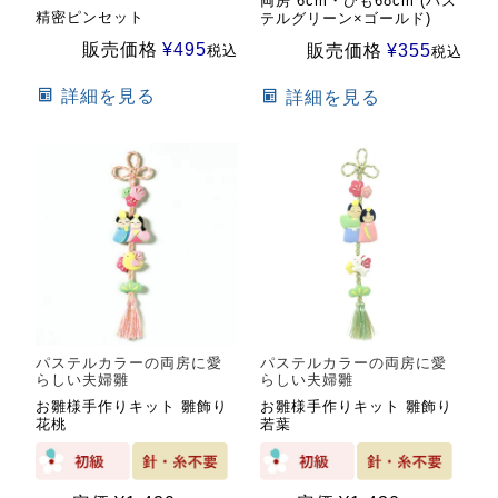
両房 6cm・ひも68cm (パス
精密ピンセット
テルグリーン×ゴールド)
販売価格
¥
495
販売価格
¥
355
税込
税込
詳細を見る
詳細を見る
パステルカラーの両房に愛
パステルカラーの両房に愛
らしい夫婦雛
らしい夫婦雛
お雛様手作りキット 雛飾り
お雛様手作りキット 雛飾り
花桃
若葉