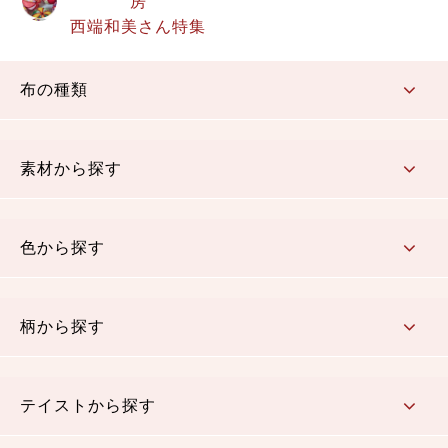
房
西端和美さん特集
布の種類
コットン／もめん生地
ちりめん生地
織物 金襴・裂地
りんず・ジャガード織生地
ポリエステル生地
その他の生地
ちりめんカットロール
リボン
素材から探す
コットン／木綿素材（混紡含む）
ポリエステル素材（混紡含む）
レーヨン素材
シルク素材
麻／リネン（混紡含む）
本掲載生地
色から探す
赤・ピンク
黄色・オレンジ
茶・ベージュ
緑
青・紺
紫
白・アイボリー
黒・グレイ
金・銀
多色使い
リバーシブル
柄から探す
さくら柄
梅柄
和風花柄
洋テイスト花柄
植物柄
伝統柄・古典柄
飛鳥・奈良文様
かすり柄
動物柄
縞・ストライプ
水玉・ドット
チェック・格子
小紋柄
無地
テイストから探す