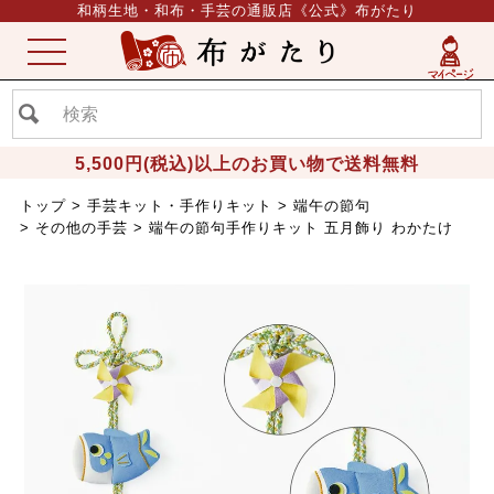
和柄生地・和布・手芸の通販店《公式》布がたり
ME
NU
5,500円(税込)以上のお買い物で送料無料
トップ
手芸キット・手作りキット
端午の節句
その他の手芸
端午の節句手作りキット 五月飾り わかたけ