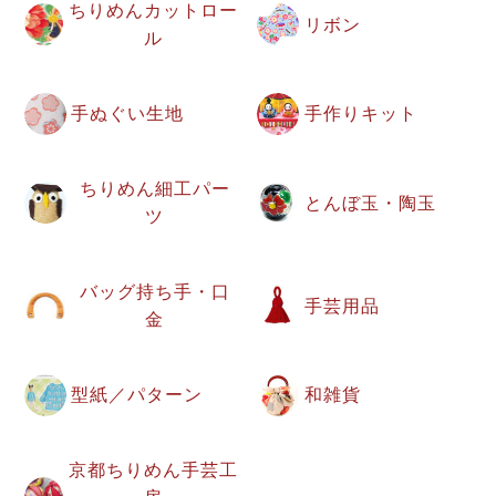
ちりめんカットロー
リボン
ル
手ぬぐい生地
手作りキット
ちりめん細工パー
とんぼ玉・陶玉
ツ
バッグ持ち手・口
手芸用品
金
型紙／パターン
和雑貨
京都ちりめん手芸工