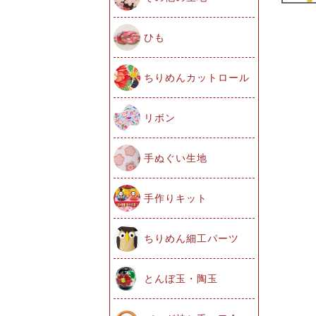
ひも
ちりめんカットロール
リボン
手ぬぐい生地
手作りキット
ちりめん細工パーツ
とんぼ玉・陶玉