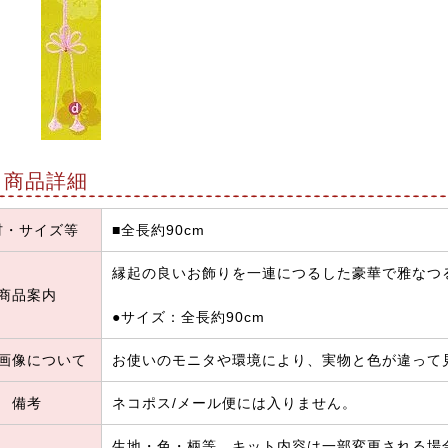
商品詳細
材・サイズ等
■全長約90cm
縁起の良いお飾りを一連につるした豪華で雅なつ
商品案内
●サイズ：全長約90cm
画像について
お使いのモニタや環境により、実物と色が違って
備考
ネコポス/メール便には入りません。
生地・色・柄等、キット内容は一部変更される場