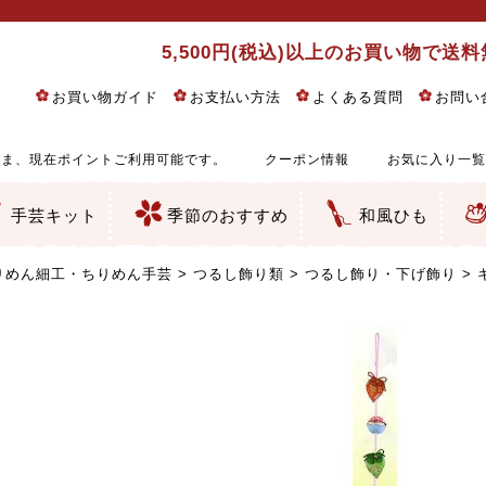
5,500円(税込)以上のお買い物で送
お買い物ガイド
お支払い方法
よくある質問
お問い
ま、現在ポイントご利用可能です。
クーポン情報
お気に入り一覧
手芸キット
季節のおすすめ
和風ひも
りめん細工・ちりめん手芸
し子・こぎん刺し
るし飾り・ひな祭り・端午の節句
物・干支
ェディング
ッグ・ポーチ・袋物
クセサリー・キーホルダー・根付類
絵・木目込み・手まり
ルトナージュ
引手芸
朱印帳
の他
和風花柄
モダン和風花柄
伝統柄
かすり柄
動物柄
縞・チェック・水玉など
その他の和風柄
洋風柄
グラデーション・ぼかし
無地・無地調
無地・手染めあづみ野木綿
ガーゼ生地
綿レース生地
つまみ細工向き
手ぬぐい
手芸用ちりめん
手芸用一越ちりめん
洗えるちりめん／ポリちりめん
正絹ちりめん／シルク
木綿ちりめん
オリジナル商品
西陣織 金襴・どんす類
西陣織 裂地・帯地
和柄りんず（綸子）生地・レーヨン
無地りんず（綸子）生地・レーヨン
ジャガード織
柄もの
無地・地模様
つまみ細工用カット済み生地
リネン／麻混生地
印伝調生地
たたみテープ／畳のへり
シルク生地
裏地
キュプラ・チュール
ゆかた・じんべい向き生地
つまみ細工生地・材料・キット等
七五三に～お子さまの着物向き生地
干支・正月手芸
つるしびな・つるし飾り
ひな祭り手作りキット
端午の節句手作りキット
鬼滅の刃・呪術廻戦特集
京都ちりめん手芸工房より・西端和美先生特集
コットン／木綿素材（混紡含む）
ポリエステル素材（混紡含む）
レーヨン素材
シルク素材
麻／リネン（混紡含む）
本掲載生地
赤・ピンク
黄色・オレンジ
茶・ベージュ
緑
青・紺
紫
白・アイボリー
黒・グレイ
金・銀
多色使い
リバーシブル
さくら柄
梅柄
和風花柄
洋テイスト花柄
植物柄
伝統柄・古典柄
飛鳥・奈良文様
かすり柄
動物柄
縞・ストライプ
水玉・ドット
チェック・格子
小紋柄
無地
古典的
かわいい
華やか
モダン
レトロ
ベーシック
しぶい
男柄
おしゃれ
なごみ
洋テイスト
つまみ細工
ゆかた・じんべい
子供の着物
ベビー袴&上着セット
よさこい・舞台衣装
お祭り着
さむえ
エプロン・ホームウェア
ブラウス・シャツ・ワンピース
古ぶくさ
バッグ・ポーチ
インテリア
マスク
ひな祭りちりめんキット
縁起物(ふくろう、まり、瓢箪
髪飾り・アクセサリー
根付・ストラップ・キーホ
巾着・がま口等
タペストリー
人形・動物
干支
その他
ふきん
コースター・ランチョンマ
バッグ・ポーチ類
その他
刺し子布（布のみ）
刺し子糸
つるしびな・つるし飾り
ひな祭り
端午の節句
動物
干支
リングピロー
ウェディングベア・ウエル
アクセサリー
ウェルカムボード
バッグ類
ポーチ類
ペンケース・メガネケース
コインケース
その他のケース・袋物
アクセサリー・髪飾り
キーホルダー・根付・スト
押絵
木目込み
手まり
たたみへり・たたみシート
ドールチャーム
編み物
刺しゅう
タペストリー
ビーズ手芸
布ぞうり
クリスマス・ハロウィン
その他のキット
夏休み手作り特集
ちりめん・木綿丸ひも
江戸打ちひも
人五・人八紐
メタリックヤーン／ひも
その他のひも
りめん細工・ちりめん手芸
つるし飾り類
つるし飾り・下げ飾り