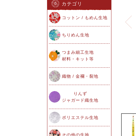
カテゴリ
コットン / もめん生地
ちりめん生地
つまみ細工生地
材料・キット等
織物 / 金襴・裂地
りんず
ジャガード織生地
ポリエステル生地
その他の生地