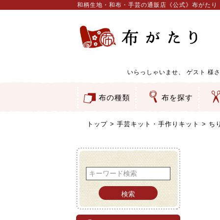
和柄生地・和布・手芸の通販店《公式》布がたり
いらっしゃいませ、
ゲスト
様さ
布の種類
布を探す
和柄生地
コットン／もめん生地
ちりめん生地
織物 金襴・裂地
りんず・ジャガード織生地
ポリエステル生地
服地
その他の生地
ちりめんカットロール
リボン
素材から探す
色から探す
柄から探す
テイストから探す
用途から探す
ち
刺
つ
動
ウ
バ
ア
押
カ
水
御
そ
トップ
手芸キット・手作りキット
ち
検索