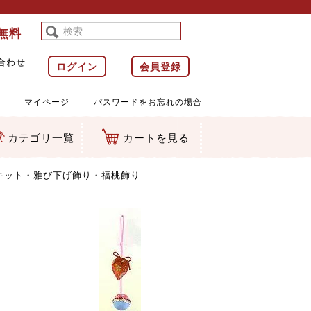
料無料
合わせ
ログイン
会員登録
マイページ
パスワードをお忘れの場合
カテゴリ一覧
カートを見る
等)
ルダー
ット類
カムマスコット
ラップ
キット・雅び下げ飾り・福桃飾り