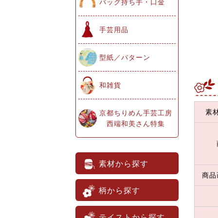
バッグ持ち手・口金
手芸用品
型紙／パターン
和雑貨
素
京都ちりめん手芸工房
西端和美さん特集
素材から探す
商品
柄から探す
テイストから探す