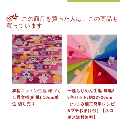
この商品を買った人は、この商品も
買っています
和柄コットン生地 桜づく
一越ちりめん生地 無地2
し霞文様(紅桃) 10cm単
0色セット/約22×20cm
位 切り売り
（つまみ細工簡単レシピ
&プチおまけ付）【ネコ
ポス送料無料】