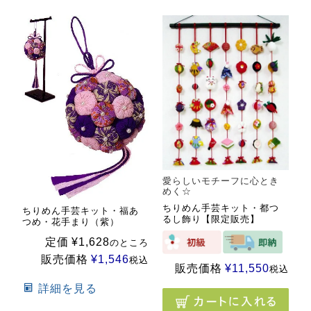
愛らしいモチーフに心とき
めく☆
ちりめん手芸キット・都つ
ちりめん手芸キット・福あ
るし飾り【限定販売】
つめ・花手まり（紫）
定価
¥
1,628
のところ
販売価格
¥
1,546
税込
販売価格
¥
11,550
税込
詳細を見る