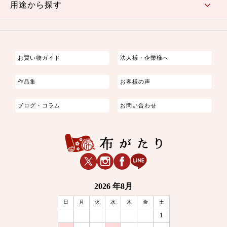
用途から探す
つまみ細工
ゆかた・じんべい
子供の着物
よさこい・舞台衣装
お祭り着
さむえ
エプロン・ホームウェア
ブラウス・シャツ・ワンピース
古ぶくさ
バッグ・ポーチ
インテリア
マスク
お買い物ガイド
法人様・企業様へ
作品集
お客様の声
ブログ・コラム
お問い合わせ