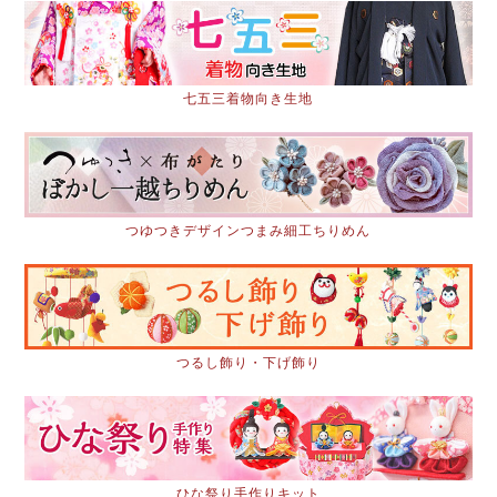
七五三着物向き生地
つゆつきデザインつまみ細工ちりめん
つるし飾り・下げ飾り
ひな祭り手作りキット