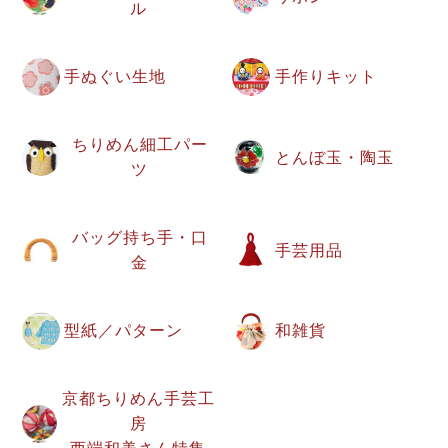
ル
手ぬぐい生地
手作りキット
ちりめん細工パー
とんぼ玉・陶玉
ツ
バッグ持ち手・口
手芸用品
金
型紙／パターン
和雑貨
京都ちりめん手芸工
房