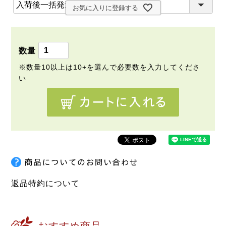
(
)
お気に入りに登録する
必
須
)
返品特約について