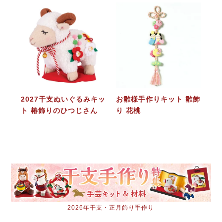
2027干支ぬいぐるみキッ
お雛様手作りキット 雛飾
ト 椿飾りのひつじさん
り 花桃
2026年干支・正月飾り手作り