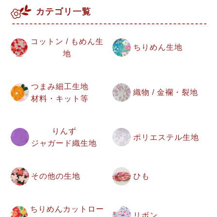
カテゴリ一覧
コットン / もめん生
ちりめん生地
地
つまみ細工生地
織物 / 金襴・裂地
材料・キット等
りんず
ポリエステル生地
ジャガード織生地
その他の生地
ひも
ちりめんカットロー
リボン