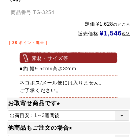
商品番号
TG-3254
定価
¥
1,628
のところ
¥
1,546
販売価格
税込
[
28
ポイント進呈 ]
素材・サイズ等
■約 幅9.5cm×高さ32cm
ネコポス/メール便には入りません。
ご了承ください。
お取寄せ商品です
(
必
他商品もご注文の場合
須