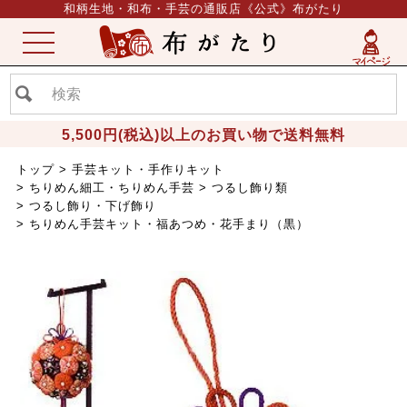
和柄生地・和布・手芸の通販店《公式》布がたり
ME
NU
5,500円(税込)以上のお買い物で送料無料
トップ
手芸キット・手作りキット
ちりめん細工・ちりめん手芸
つるし飾り類
つるし飾り・下げ飾り
ちりめん手芸キット・福あつめ・花手まり（黒）