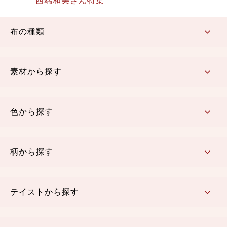
西端和美さん特集
布の種類
コットン／もめん生地
ちりめん生地
織物 金襴・裂地
りんず・ジャガード織生地
ポリエステル生地
その他の生地
ちりめんカットロール
リボン
素材から探す
コットン／木綿素材（混紡含む）
ポリエステル素材（混紡含む）
レーヨン素材
シルク素材
麻／リネン（混紡含む）
本掲載生地
色から探す
赤・ピンク
黄色・オレンジ
茶・ベージュ
緑
青・紺
紫
白・アイボリー
黒・グレイ
金・銀
多色使い
リバーシブル
柄から探す
さくら柄
梅柄
和風花柄
洋テイスト花柄
植物柄
伝統柄・古典柄
飛鳥・奈良文様
かすり柄
動物柄
縞・ストライプ
水玉・ドット
チェック・格子
小紋柄
無地
テイストから探す
古典的
かわいい
華やか
モダン
レトロ
ベーシック
しぶい
男柄
おしゃれ
なごみ
洋テイスト