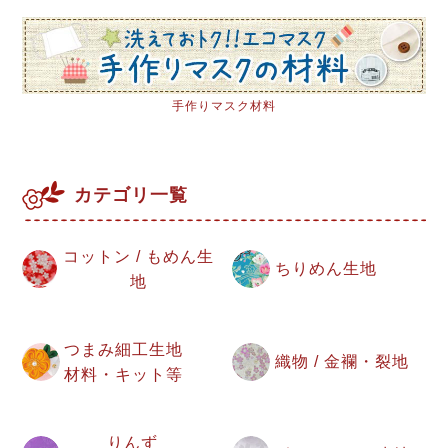
手作りマスク材料
カテゴリ一覧
コットン / もめん生
ちりめん生地
地
つまみ細工生地
織物 / 金襴・裂地
材料・キット等
りんず