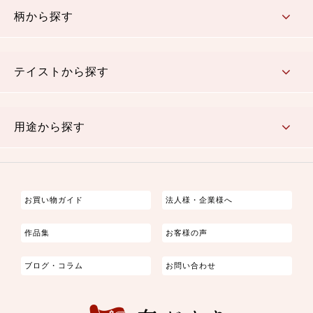
柄から探す
さくら柄
梅柄
和風花柄
洋テイスト花柄
植物柄
伝統柄・古典柄
飛鳥・奈良文様
かすり柄
動物柄
縞・ストライプ
水玉・ドット
チェック・格子
小紋柄
無地
テイストから探す
古典的
かわいい
華やか
モダン
レトロ
ベーシック
しぶい
男柄
おしゃれ
なごみ
洋テイスト
用途から探す
つまみ細工
ゆかた・じんべい
子供の着物
よさこい・舞台衣装
お祭り着
さむえ
エプロン・ホームウェア
ブラウス・シャツ・ワンピース
古ぶくさ
バッグ・ポーチ
インテリア
マスク
お買い物ガイド
法人様・企業様へ
作品集
お客様の声
ブログ・コラム
お問い合わせ