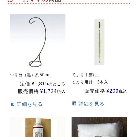
つり台（黒）約50cm
てまり手芸に。
てまり用針・3本入
定価
¥
1,815
のところ
販売価格
¥
209
販売価格
¥
1,724
税込
税込
詳細を見る
詳細を見る