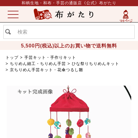
和柄生地・和布・手芸の通販店《公式》布がたり
ME
NU
5,500円(税込)以上のお買い物で送料無料
トップ
手芸キット・手作りキット
ちりめん細工・ちりめん手芸
ひな祭りちりめんキット
京ちりめん手芸キット・花傘つるし雛