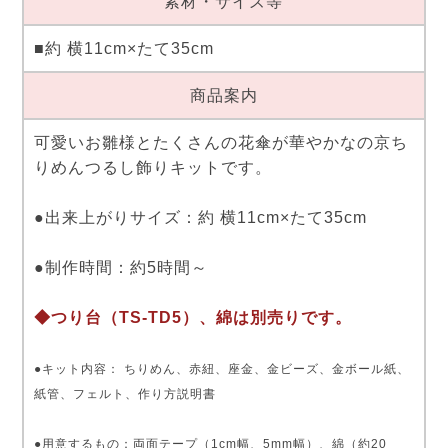
素材・サイズ等
■約 横11cm×たて35cm
商品案内
可愛いお雛様とたくさんの花傘が華やかなの京ち
りめんつるし飾りキットです。
●出来上がりサイズ：約 横11cm×たて35cm
●制作時間：約5時間～
◆つり台（TS-TD5）、綿は別売りです。
●キット内容： ちりめん、赤紐、座金、金ビーズ、金ボール紙、
紙管、フェルト、作り方説明書
●用意するもの：両面テープ（1cm幅、5mm幅）、綿（約20