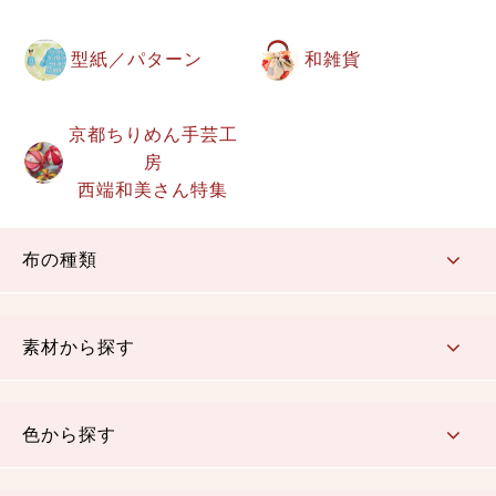
型紙／パターン
和雑貨
京都ちりめん手芸工
房
西端和美さん特集
布の種類
コットン／もめん生地
ちりめん生地
織物 金襴・裂地
りんず・ジャガード織生地
ポリエステル生地
その他の生地
ちりめんカットロール
リボン
素材から探す
コットン／木綿素材（混紡含む）
ポリエステル素材（混紡含む）
レーヨン素材
シルク素材
麻／リネン（混紡含む）
本掲載生地
色から探す
赤・ピンク
黄色・オレンジ
茶・ベージュ
緑
青・紺
紫
白・アイボリー
黒・グレイ
金・銀
多色使い
リバーシブル