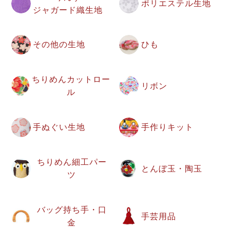
ポリエステル生地
ジャガード織生地
その他の生地
ひも
ちりめんカットロー
リボン
ル
手ぬぐい生地
手作りキット
ちりめん細工パー
とんぼ玉・陶玉
ツ
バッグ持ち手・口
手芸用品
金