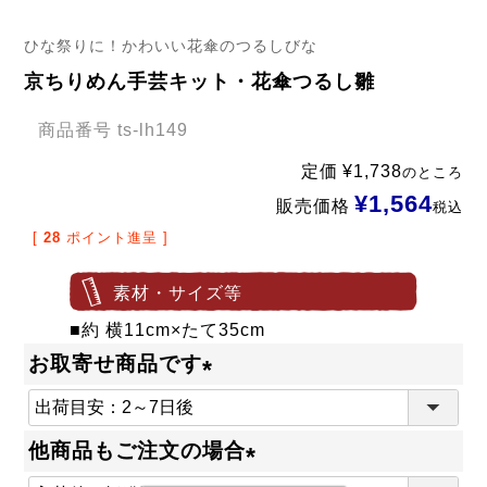
ひな祭りに！かわいい花傘のつるしびな
京ちりめん手芸キット・花傘つるし雛
商品番号
ts-lh149
定価
¥
1,738
のところ
¥
1,564
販売価格
税込
[
28
ポイント進呈 ]
素材・サイズ等
■約 横11cm×たて35cm
お取寄せ商品です
(
必
他商品もご注文の場合
須