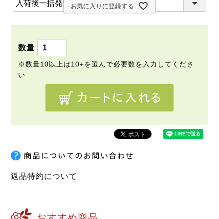
(
)
お気に入りに登録する
必
須
)
返品特約について
おすすめ商品