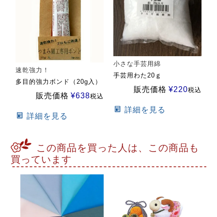
小さな手芸用綿
速乾強力！
手芸用わた20ｇ
多目的強力ボンド（20g入）
販売価格
¥
220
税込
販売価格
¥
638
税込
詳細を見る
詳細を見る
この商品を買った人は、この商品も
買っています